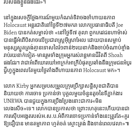
របស់​ផង​ខ្លួន​ផង​ដែរ»។
នៅ​ក្នុង​សេចក្តីថ្លែងការណ៍​មួយ​កំណត់ទិវា​ចងចាំ​ហាយនភាព
Holocaust អន្តរជាតិ​នៅថ្ងៃទី២៧មករា លោក​ប្រធានាធិបតី Joe
Biden បាន​កត់​សម្គាល់​ថា «នៅ​ថ្ងៃ​ទី៧ តុលា ពួក​ភេរវជន​ហាម៉ាស់​
បានធ្វើអំពើបិសាចលើ​ប្រជារាស្ត្រអ៊ីស្រាអែល ដោយបានសម្លាប់​
មនុស្ស​ស្លូតត្រង់គ្មាន​ទោសពៃរ៍១ពាន់២រយ​នាក់និងចាប់ចំណាប់ខ្មាំង
រាប់រយ​នាក់ទៀត-មានរួម​ទាំងក្រុមអ្នក​រស់រាន្តមានជីវិត​ពី Shoah
ផងដែរ។ វា​ជាអំពើឃោរឃៅអាក្រក់អាក្រីបំផុតប្រឆាំង​នឹង​ក្រុម​ជន​អំបូរ​
ជ្វីហ្វក្នុង​ពេលតែមួយថ្ងៃ​តាំង​ពីហាយនភាព Holocaust មក»។
លោក Kirby អ្នក​សម្រប​សម្រួល​ក្រុមប្រឹក្សាសន្តិសុខជាតិបាន​
និយាយ​ថា​ ការចោទ ប្រកាន់​ថា បុគ្គល​មួយចំនួន​តូច​នៃទីភ្នាក់ងារ
UNRWA បានជួយក្នុង​ការប្រឹងប្រែង​នោះ​ជា​ការ«មិន​
លេងសើច»ទេ។ លោកបាន​ប្រកាស​ថា ​ព្រោះ​ហេតុនេះ​ហើយ​បានជា
ការស៊ើបអង្កេតរបស់អ.ស.ប.​អំពី​ការ​ចោទ​ប្រកាន់ទាំង​នេះត្រូវ​តែ«គួរ​
ឱ្យជឿបាន ​មាន​តម្លាភាព​ ហ្មត់ចត់ ស្មោះត្រង់ ​និង​ទាន់ពេលវេលា»៕