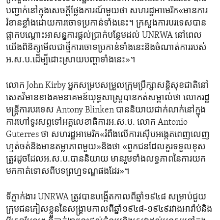
បញ្ជាក់​នៅក្នុង​សេចក្តីថ្លែងការណ៍មួយ​ថា សហរដ្ឋ​អាមេរិក«មានការ​
រំខាន​ខ្លាំង​ដោយ​ការ​ចោទប្រកាន់ទាំង​នេះ។ ក្រសួងការបរទេសបាន​
ផ្អាក​បណ្តោះអាសន្ន​ការផ្តល់ប្រាក់បន្ថែម​ដល់ UNRWA នៅពេល
យើងពិនិត្យ​មើល​ជាថ្មី​ការចោទប្រកាន់ទាំង​នេះនិង​ចំណាត់ការរបស់​
អ.ស.ប.​ដើម្បីដោះស្រាយ​បញ្ហា​ទាំង​នេះ‍»។
លោក John Kirby អ្នក​សម្រប​សម្រួល​ក្រុមប្រឹក្សាសន្តិសុខជាតិ​នៅ​
សេតវិមាន​ខាង​គមនាគមន៍​យុទ្ធសាស្ត្របានកត់សម្គាល់​ថា​ លោក​រដ្ឋ
មន្ត្រី​ការបរទេស​ Antony Blinken ​បាននិយាយជាក់លាក់នៅ​ក្នុង
ការ​ហៅទូរសព្ទទៅអគ្គ​លេខាធិការ​អ.ស.ប. លោក​ Antonio
Guterres ថា សហរដ្ឋអាមេរិក​«រំពឹង​លើ​ការស៊ើបអង្កេតពេញលេញ
ហ្មត់ចត់​និងមានតម្លាភាព​មួយ‍»និង​ថា «ពួក​ជន​ដែល​គួរ​ទទួល​ខុស​
ត្រូវ​ដូច​ដែល​អ.ស.ប.បាន​និយាយ​ មានរួមទាំង​លទ្ធភាព​នៃ​ការ​យក​
មក​កាត់ទោស​ពីបទព្រហ្មទណ្ឌ​ផង​ដែរ‍»។
ទីភ្នាក់ងារ UNRWA ត្រូវបានបង្កើតកាលពីឆ្នាំ១៩៤៨ សម្រាប់​ជួយ
ក្រុម​ជនភៀសខ្លួននៃសង្គ្រាម​កាលពីឆ្នាំ១៩៤៨-១៩៤៩រវាង​អារ៉ាប់និង​