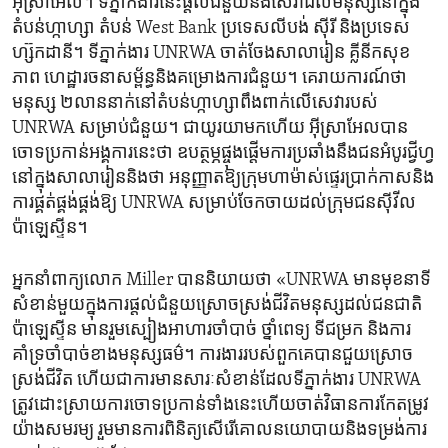
អ៊ីស្រាអែល។ ទីភ្នាក់ងារ​នេះផ្តល់​ជំនួយ​និង​សេវាដល់មនុស្ស​នៅក្នុង​
តំបន់​ហ្កាហ្សា តំបន់ West Bank ប្រទេស​លីបង់ ស៊ីរី​ និងប្រទេស​
ហ្ស៊កដានី។ ទីភ្នាក់ងារ UNRWA ចាត់ចែង​សាលារៀន គ្លីនីក​សុខ
ភាព ហេដ្ឋារចនាសម្ព័ន្ធនិង​គម្រោងការ​ជំនួយ។ គេរាយការណ៍​ថា
មនុស្ស​ ២​លាន​នាក់នៅ​តំបន់​ហ្កាហ្សាពឹងពាក់លើ​សេវា​របស់
UNRWA សម្រាប់​ជំនួយ។ ជា​យូរយាមកហើយ​ អ៊ីស្រាអែល​បាន​
ចោទប្រកាន់​អង្គការ​នេះថា ឧបត្ថម្ភផ្ចុង​ផ្តើម​ការប្រឆាំង​នឹង​ជនអំបូរជ្វីហ្វ​
នៅ​ក្នុង​សាលារៀន​និង​ថា ​អនុញ្ញាត​ឱ្យក្រុមហាម៉ាស់ផ្ទេរប្រាក់​កាសនិង
ការផ្គត់ផ្គង់​ផ្គង់​ឱ្យ​ UNRWA ​សម្រាប់ចែកចាយ​ដល់ក្រុម​ជនស៊ីវីល​
ប៉ាឡេស្ទីន។
អ្នក​នាំពាក្យ​លោក Miller បាន​និយាយ​ថា «UNRWA មាន​មុខនាទី​
សំខាន់មួយ​ក្នុង​ការផ្តល់​ជំនួយ​ស្រោចស្រង់​ជីវិតមនុស្សដល់ជនជាតិ​
ប៉ាឡេស្ទីន មានរួម​ស្បៀងអាហារចាំបាច់ ថ្នាំពេទ្យ ទីជម្រក ​និង​ការ
គាំទ្រចាំបាច់​ខាងមនុស្សធម៌។ ការងាររបស់​ពួកគេ​បាន​ជួយ​ស្រោច
ស្រង់​ជីវិត​ ហើយជា​ការមានសារៈសំខាន់ដែលទីភ្នាក់ងារ UNRWA
ត្រូវដោះស្រាយការចោទ​ប្រកាន់​ទាំង​នេះហើយ​ចាត់វិធានការ​កែតម្រូវ​
យ៉ាង​សមរម្យ រួម​មាន​ការពិនិត្យ​សើរើ​គោលនយោបាយនិង​ទម្រង់ការ