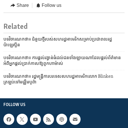
Share
Follow us
Related
បទវិចារណកថា៖ ជំនួយ​ថ្មី​របស់​សហរដ្ឋ​អាមេរិក​សម្រាប់​ប្រជាពលរដ្ឋ​
ប៉ាឡេស្ទីន
បទវិចារណកថា៖ ការផ្តល់​រង្វាន់​ធំ​ដល់​ជនទាំង​ឡាយ​ណា​ដែល​ផ្តល់​ព័ត៌មាន​
អំពី​អ្នកផ្តល់​ប្រាក់កាស​ឱ្យ​ពួកហាម៉ាស់
បទវិចារណកថា៖ រដ្ឋមន្រ្តី​ការបរទេស​សហរដ្ឋ​អាមេរិក​លោក Blinken
ត្រឡប់​ទៅមជ្ឈិមបូព៌ា
FOLLOW US