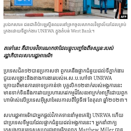
ENVIRONMENT AND HEALTH
IDEALS AND INSTITUTIONS
រូបឯកសារ៖ ជនជាតិ​ប៉ាឡេស្ទីន​ឈរ​នៅ​ច្រកចូល​សាកល​វិទ្យាល័យ​ដែល​គ្រប់
គ្រង​ដោយ​ទីភ្នាក់ងារ UNRWA ក្នុង​តំបន់ West Bank។
តទៅនេះ​ គឺ​ជា​បទ​វិចារណកថា​ដែល​ឆ្លុះ​បញ្ចាំង​ពី​ទស្សនៈ​របស់​
រដ្ឋាភិបាល​សហរដ្ឋ​អាមេរិក
ប្រទេស​ជិត​១២​បានប្រកាសថា ​ពួកគេ​នឹងផ្អាក​ជំនួយ​ដល់​ទីភ្នាក់ងារ​
ជួយសង្គ្រោះ​និង​ខាង​ការងារ​របស់​អ.ស.ប.ហៅថា UNRWA
ក្រោយពី​មាន​ការចោទប្រកាន់​ថា បុគ្គលិក​១២នាក់របស់អង្គការ​នេះ​
មានទាក់ទិននឹង​ការវាយប្រហារ​ភេរវកម្មដ៏​សែ​ន​អាក្រក់​អាក្រីដោយ​ពួក​
ហាម៉ាស់​លើ​ប្រទេសអ៊ីស្រាអែល​កាលពី​ថ្ងៃទី​៧ ខែតុលា ឆ្នាំ២០២៣។
សហរដ្ឋ​អាមេរិក​ជាអ្នក​ផ្តល់វិភាគទាននាំ​មុខ​គេឱ្យ UNRWA ហើយ​
ជាប្រទេសទី​មួយដែលផ្អាកជំនួយដល់អង្គការ​នេះ។ អ្នកនាំពាក្យ
ក្រសួង​ការបរទេស​សហរដ្ឋ​អាមេរិក​លោក Matthew Miller បាន​