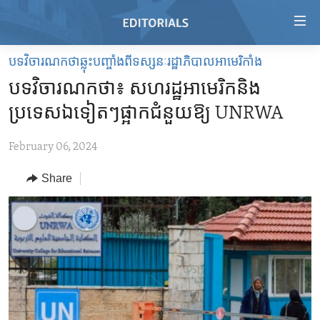
Accessibility
links
Skip
បទវិចារណកថាឆ្លុះបញ្ចាំងពីទស្សនៈរដ្ឋាភិបាលអាមេរិកាំង
to
HOME
បទវិចារណកថា៖ សហរដ្ឋ​អាមេរិក​និង​
main
VIDEO
content
ប្រទេស​ឯទៀតៗ​ផ្អាក​ជំនួយ​ឱ្យ UNRWA
RADIO
Skip
to
February 06, 2024
REGIONS
main
Share
TOPICS
AFRICA
Navigation
Skip
ARCHIVE
AMERICAS
HUMAN RIGHTS
to
ABOUT US
ASIA
SECURITY AND DEFENSE
Search
EUROPE
AID AND DEVELOPMENT
FOLLOW US
MIDDLE EAST
DEMOCRACY AND GOVERNANCE
ECONOMY AND TRADE