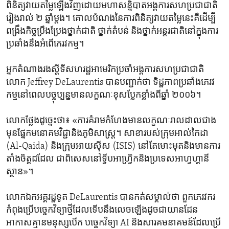
ពិនិត្យ​វាយ​តម្លៃ​ឡើង​វិញ​ដោយ​មហា​សន្និបាត​អង្គការ​សហប្រជាជាតិ​
រៀងរាល់ ២ ឆ្នាំ​ម្ដង។ គោល​បំណង​នៃ​ការ​ពិនិត្យ​វាយ​តម្លៃ​នេះ​គឺ​ដើម្បី​
ពង្រឹង​កិច្ច​ប្រឹងប្រែង​ថ្នាក់​ជាតិ ថ្នាក់​តំបន់ និង​ថ្នាក់​អន្តរជាតិ​នៅ​ក្នុង​ការ​
ប្រឆាំង​នឹង​អំពើ​ភេរវកម្ម។
អ្នក​តំណាង​រង​ស្ដីទី​សហរដ្ឋ​អាមេរិក​ប្រចាំ​អង្គការ​សហប្រជាជាតិ​
លោក Jeffrey DeLaurentis បាន​បញ្ជាក់​ថា ទិដ្ឋភាព​ប្រឆាំង​ភេរវ
កម្ម​នៅ​ពេល​បច្ចុប្បន្ន​មាន​លក្ខណៈ​ខុស​ប្លែក​ខ្លាំង​ពី​ឆ្នាំ ២០០៦។
លោក​ថ្លែង​ដូច្នេះ​ថា៖ «ការ​គំរាមកំហែង​មាន​លក្ខណៈ​រាលដាល​ជាង​
មុន​ផ្នែក​មនោគមវិជ្ជា​និង​ភូមិសាស្ត្រ។ សាខា​របស់​ក្រុម​អាល់កៃដា
(Al-Qaida) និង​ក្រុម​អាយស៊ីស (ISIS) នៅតែ​មោះមុត​និង​មាន​ការ​
តាំងចិត្ត​ដដែល ជាពិសេស​នៅ​ទ្វីប​អាហ្វ្រិក​និង​ប្រទេស​អាហ្វហ្គានី
ស្ថាន»។
លោក​ឯកអគ្គរដ្ឋទូត DeLaurentis បាន​កត់​សម្គាល់​ថា ពួក​ភេរវករ​
កំពុង​ប្រើ​បច្ចេកវិទ្យា​ថ្មី​ដែល​ទើប​នឹង​លេច​ឡើង​ដូចជា​យាន​ដែន​
អាកាស​គ្មាន​មនុស្ស​បើក បច្ចេកវិទ្យា AI និង​សារ​គមនាគមន៍​ដែល​ប្រើ​