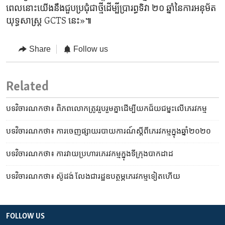
ពេល​នោះ​យើង​នឹង​ជួប​ប្រជុំ​ជា​ថ្មី​ដើម្បី​ប្រារព្ធ​ទិវា ២០ ឆ្នាំ​នៃ​ការ​អនុម័ត​
យុទ្ធសាស្ត្រ GCTS នេះ»៕
Share
Follow us
Related
បទវិចារណកថា៖ ពិភពលោក​ត្រូវ​រួបរួម​គ្នា​ដើម្បី​យក​ជ័យជម្នះ​លើ​ភេរវកម្ម
បទវិចារណកថា៖ ការចេញ​ផ្សាយ​របាយការណ៍​ស្តីពី​ភេរវកម្ម​ក្នុង​ឆ្នាំ២០២០
បទវិចារណកថា៖ ការ​វាយប្រហារ​ភេរវកម្ម​ក្នុង​ទីក្រុង​បាកដាដ
បទវិចារណកថា៖ ស៊ូដង់​ លែង​ជា​រដ្ឋ​ឧបត្ថម្ភ​ភេរវកម្ម​ទៀត​ហើយ
FOLLOW US