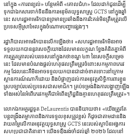
នៅ​ក្នុង «ការ​ពន្យល់» បន្ថែម​អំពី «គោល​ជំហ» ដែល​ដាក់​ជូន​ដើម្បី​
ទុក​ជា​ឯកសារ​ទាក់ទិន​នឹង​ការ​អនុម័ត​យុទ្ធសាស្ត្រ GCTS នៅ​ក្នុង​ឆ្នាំ​
នេះ សហរដ្ឋ​អាមេរិក​បាន​ព្រមាន​ប្រឆាំង​នឹង​ការ​រិះគន់​មិន​ត្រឹមត្រូវ​លើ​
ប្រទេស​អ៊ីស្រាអែល​ក្នុង​ចំណោម​បញ្ហា​ផ្សេងៗ។
រដ្ឋាភិបាល​អាមេរិក​បាន​លើកឡើង​ថា៖ «សហរដ្ឋ​អាមេរិក​មិន​អាច​
ទទួល​យក​បាន​នូវ​សេចក្ដី​យោង​ដែល​មាន​លក្ខណៈ​ខ្វែង​គំនិត​គ្នា​អំពី​
ការ​ត្រួតត្រា​របស់​បរទេស​នៅ​ក្នុង​កថាខណ្ឌ ៤៣ នៃ​សេចក្ដី​សម្រេច​
នេះ ដែល​មាន​បំណង​ផ្ដល់​ហេតុផល​ត្រឹមត្រូវ​ចំពោះ​សកម្មភាព​ភេរវ
កម្ម ដែល​នេះ​គឺ​មិន​អាច​ទទួល​យក​បាន​ជា​ដាច់ខាត​ទោះ​នៅ​ក្រោម​
ស្ថានការណ៍​ណា​ក៏ដោយ និង​បំផ្លាញ​ដល់​ការ​អនុវត្ត​សិទ្ធិ​ការពារ​ខ្លួន​
ស្រប​ច្បាប់​របស់​ប្រទេស​ជា​សមាជិក។ គ្រប់​ទម្រង់​និង​ការ​បង្ហាញ​ឡើង​
ទាំង​អស់​នៃ​អំពើ​ភេរវកម្ម​គឺ​ជា​អំពើ​ឧក្រិដ្ឋ​និង​គ្មាន​ហេតុផល​ត្រឹមត្រូវ»។
លោក​ឯកអគ្គរដ្ឋទូត DeLaurentis បាន​និយាយ​ថា៖ «យើង​ត្រូវតែ​
បន្ត​ពង្រឹង​តម្លាភាព​និង​ការ​ទទួល​ខុស​ត្រូវ​ខ្ពស់ ក៏​ដូចជា​តាមដាន​និង​
វាយ​តម្លៃ​លើ​ការ​អនុវត្ត​យុទ្ធសាស្ត្រ GCTS នេះ​របស់​ស្ថាប័ន​អង្គការ​
សហប្រជាជាតិ​នានា។ យើង​ទន្ទឹង​រង់ចាំ​ដល់​ឆ្នាំ ២០២៦ ដែល​នៅ​