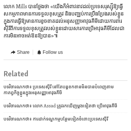
លោក Mills បានថ្លែង​ថា​ «យើង​ក៏​អំពាវនាវ​ដល់​ប្រទេស​រុស្ស៊ីឱ្យ​ធ្វើ​
សកម្មភាព​មានការ​ទទួល​ខុសត្រូវ​ និង​បញ្ឈប់​ការ​ប្រឹង​ប្រែង​របស់​ខ្លួន
ក្នុង​ការធ្វើឱ្យ​មានការ​ខូច​ខាត​ដល់​អនុសញ្ញាអាវុធ​គីមីដោយ​ការពារ​
ស៊ីរី​ពីការ​ទទួល​ខុស​ត្រូវ​របស់​ខ្លួន​ដោយ​សារ​ការប្រើអាវុធ​គីមី​ដែលជា​
ការ​មិន​អាចអត់​ឱនឱ្យ​បាន»៕
Share
Follow us
Related
បទវិចារណកថា៖ ប្រទេស​ស៊ីរី នៅតែ​បន្ត​ខកខាន​មិនបាន​បំពេញ​តាម​
កាតព្វកិច្ច​ខ្លួន​ក្នុង​អនុសញ្ញា​អាវុធ​គីមី
បទវិចារណកថា៖ លោក Assad ត្រូវរក​ឃើញ​ម្តងទៀត​ថា ប្រើ​អាវុធ​គីមី
បទវិចារណកថា៖ ការដាក់​ទណ្ឌកម្ម​បន្ថែម​ទៀត​ចំពោះ​ប្រទេស​ស៊ីរី