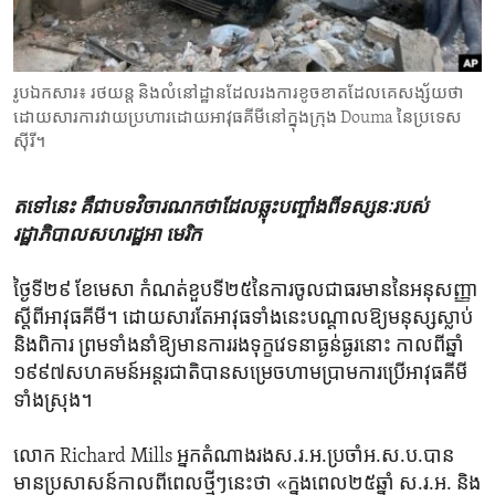
ENVIRONMENT AND HEALTH
IDEALS AND INSTITUTIONS
រូបឯកសារ៖ រថយន្ត និង​លំនៅដ្ឋាន​ដែល​រង​ការខូចខាត​ដែល​គេ​សង្ស័យ​ថា
ដោយសារការវាយប្រហារ​ដោយ​អាវុធគីមី​នៅក្នុង​ក្រុង Douma នៃ​ប្រទេស
ស៊ីរី។
តទៅនេះ​ គឺ​ជា​បទ​វិចារណកថា​ដែល​ឆ្លុះ​បញ្ចាំង​ពី​ទស្សនៈ​របស់​
រដ្ឋាភិបាល​សហរដ្ឋ​អា មេរិក
ថ្ងៃ​ទី២៩ ខែ​មេសា​ កំណត់​ខួប​ទី២៥នៃ​ការចូល​ជា​ធរមាន​នៃ​អនុសញ្ញា
ស្តីពី​អាវុធ​គីមី។ ដោយសារតែអាវុធ​ទាំងនេះ​បណ្តាល​ឱ្យ​មនុស្ស​ស្លាប់
និងពិការ ព្រម​ទាំងនាំ​ឱ្យ​មានការរង​ទុក្ខ​វេទនា​ធ្ងន់ធ្ងរ​នោះ កាលពី​ឆ្នាំ​
១៩៩៧សហគមន៍​អន្តរជាតិបានសម្រេច​ហាមប្រាម​ការ​ប្រើ​អាវុធ​គីមី​
ទាំង​ស្រុង។
លោក Richard Mills អ្នក​តំណាង​រង​ស.រ.អ.ប្រចាំ​អ.ស.ប.បាន
មានប្រសាសន៍​កាល​ពី​ពេល​ថ្មីៗ​នេះថា «ក្នុង​ពេល​២៥​ឆ្នាំ ស.រ.អ. និង