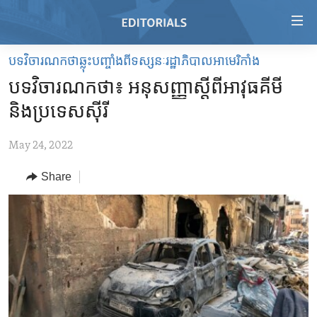
Accessibility
links
Skip
បទវិចារណកថាឆ្លុះបញ្ចាំងពីទស្សនៈរដ្ឋាភិបាលអាមេរិកាំង
to
HOME
បទវិចារណកថា៖ អនុសញ្ញា​ស្តីពី​អាវុធ​គីមី​
main
VIDEO
content
និង​ប្រទេស​ស៊ីរី
RADIO
Skip
to
May 24, 2022
REGIONS
main
Share
TOPICS
AFRICA
Navigation
Skip
ARCHIVE
AMERICAS
HUMAN RIGHTS
to
ABOUT US
ASIA
SECURITY AND DEFENSE
Search
EUROPE
AID AND DEVELOPMENT
FOLLOW US
MIDDLE EAST
DEMOCRACY AND GOVERNANCE
ECONOMY AND TRADE