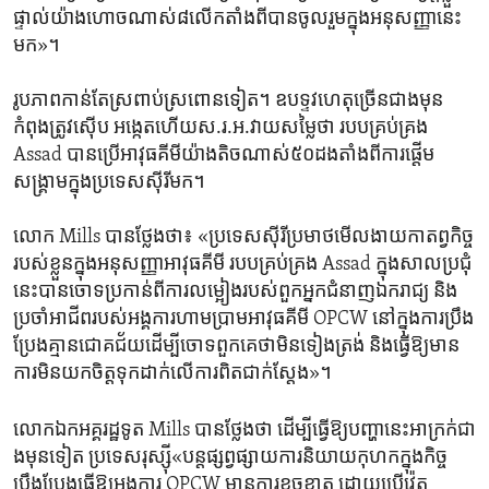
ផ្ទាល់យ៉ាង​ហោច​ណាស់៨​លើកតាំង​ពីបានចូលរួម​ក្នុង​អនុសញ្ញា​នេះ​
មក»។
រូបភាពកាន់តែ​ស្រពាប់​ស្រពោន​ទៀត។ ឧបទ្ទវហេតុ​ច្រើន​ជាង​មុន​
កំពុងត្រូវ​ស៊ើប អង្កេត​ហើយ​ស.រ.អ.វាយ​សម្លៃ​ថា របបគ្រប់គ្រង
Assad បាន​ប្រើ​អាវុធ​គីមី​យ៉ាង​តិច​ណាស់៥០ដង​តាំង​ពី​ការ​ផ្តើម​
សង្គ្រាមក្នុង​ប្រទេស​ស៊ីរី​មក។
លោក Mills បាន​ថ្លែង​ថា៖ «ប្រទេស​ស៊ីរី​ប្រមាថ​មើលងាយកាតព្វកិច្ច​
របស់ខ្លួនក្នុងអនុ​សញ្ញាអាវុធ​គីមី របប​គ្រប់គ្រង Assad ក្នុងសាល​ប្រជុំ​
នេះបានចោទ​ប្រកាន់​ពី​ការ​លម្អៀង​របស់​ពួក​អ្នក​ជំនាញ​ឯករាជ្យ​ និង​
ប្រចាំ​អាជីព​របស់​អង្គការ​ហាមប្រាម​អាវុធ​គីមី OPCW នៅក្នុង​ការ​ប្រឹង
ប្រែង​គ្មានជោគជ័យ​ដើម្បីចោទ​ពួក​គេ​ថា​មិន​ទៀង​ត្រង់ និងធ្វើឱ្យ​មាន
ការ​មិន​យក​ចិត្តទុកដាក់​លើ​ការ​ពិត​ជាក់ស្តែង»។
លោក​ឯកអគ្គរដ្ឋទូត Mills បាន​ថ្លែង​ថា​ ដើម្បី​ធ្វើឱ្យ​បញ្ហា​នេះ​អាក្រក់​ជា​
ង​មុនទៀត ប្រទេស​រុស្ស៊ី«បន្ត​ផ្សព្វផ្សាយការនិយាយកុហកក្នុង​កិច្ច​
ប្រឹង​ប្រែងធ្វើឱ្យអង្គការ OPCW មាន​ការ​ខូចខាត ​ដោយ​ប្រើ​វ៉េតូ​