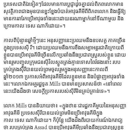
ប្រទេស​ជាតិ​ឯ​ទៀតៗដែល​មាន​ការប្តេជ្ញាដូច​គ្នាដល់​ពិភពលោក​មាន
សុវត្ថិភាព​ជាងមុនបាន​ខ្នះខ្នែងបំបាត់​អាវុធ​គីមី​ពីពិភពលោក និង​ធ្វើឱ្យ​
មាន​ការ​រារែក​ប្រើ​អាវុធ​ទាំង​នេះដោយ​នរណា​ម្នាក់នៅ​ទី​ណា​មួយ​ និង​
ក្រោម​កាលៈទេសៈណា​ក៏​ដោយ»។
កាល​ពី​ប៉ុន្មានឆ្នាំ​ថ្មីៗ​នេះ អនុសញ្ញា​នេះ​ប្រឈម​នឹង​ឧបសគ្គ ​ភាគ​ច្រើន​
ក្នុង​ប្រទេស​ស៊ី រី។ ដោយ​ប្រឈម​នឹង​ការ​ខឹងសម្បាអន្តរជាតិ​ក្រោយពី
ខ្លួនបាន​ប្រើអាវុធ​គីមីច្រើន​លើក​ប្រឆាំង​នឹង​ប្រជារាស្ត្ររបស់ខ្លួន ដោយ
មានរួម​បញ្ចូល​ក្រុម​ជន​ស៊ីវិល​ស្លូត​ត្រង់គ្មានទោសពៃរ៍​ផង​នោះ របប​
គ្រប់គ្រង​ស៊ីរី​បានយល់​ព្រម​ចូល​រួម​ក្នុង​អនុសញ្ញានេះ​កាល​ពី
ឆ្នាំ២០១៣ ប្រកាសអំពីអាវុធ​គីមីដែល​ខ្លួន​មាន និង​បំផ្លា​ញអាវុ​ធ​ទាំង​
នេះ។លោកឯកអគ្គ​រដ្ឋទូត Mills បានមានប្រសាសន៍​ថា «នៅពេល​
នេះ​យើង​ដឹង​ថា សេចក្តី​ប្រកាសរបស់​ស៊ីរី​មិន​គ្រប់គ្រាន់​ទេ»។
លោក Mills បាន​និយាយ​ថា៖ «ក្នុង​ឋានៈ​ជា​រដ្ឋភាគី​មួយនៃអនុសញ្ញា​
អាវុធ​គីមី​ ប្រទេស​ស៊ីរីបានយល់​ព្រមមិនប្រើ​អាវុធ​គីមីក្នុង
កាលៈទេសៈណា​ក៏​ដោយ។ ក៏ប៉ុន្តែ យើងដឹង​ពីរបាយការណ៍ឯករាជ្យ​
ថា របបគ្រប់គ្រង Assad បានប្រើ​អាវុធគីមី​ប្រឆាំង​នឹង​ប្រជារាស្ត្រ​ខ្លួន​