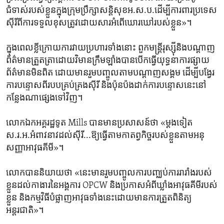
ជំទាស់​របស់​ខ្លួន​ក្នុង​ក្រុម​ប្រឹក្សា​សន្តិសុខ​អ.ស.ប.​ដើម្បី​ការ​ពារ​ប្រទេស​
ស៊ីរីពី​ការទទួល​ខុសត្រូវដោយសារ​អំពើឃោរឃៅ​របស់​ខ្លួន»។
ក្នុង​ពេល​ខ្លី​ក្រោយ​ការ​វាយប្រហារ​ទាំង​នោះ ពួកមន្ត្រីរុស្ស៊ីនិង​បណ្តាញ​
ព័ត៌មាន​ត្រួតត្រា​ដោយ​វិមានក្រឹមឡាំង​បានបើក​ធ្វើ​យុទ្ធនាការ​ផ្សាយ​
ព័ត៌មាន​មិន​ពិត ដោយ​មានរួម​បញ្ចូល​តាម​បណ្តាញសង្គម ដើម្បី​បង្វែរ​
ការ​បន្ទោស​ពី​របបគ្រប់គ្រង​ស៊ីរី និងប៉ុនប៉ង​ដាក់​ការ​បន្ទោសនេះ​នៅ​
កន្លែង​ណា​ផ្សេង​ទៅ​វិញ។
លោក​ឯកអគ្គរដ្ឋទូត Mills បានមានប្រសាសន៍ថា «​ម្តង​ទៀត
ស.រ.អ.អំពាវនាវដល់​ស៊ីរី...ឱ្យ​ធ្វើ​តាម​កាតព្វកិច្ច​របស់​ខ្លួនតាមអនុ
សញ្ញា​អាវុធ​គីមី»។
លោកបាននិយាយថា «នេះមានរួម​បញ្ចូល​ការ​បញ្ឈប់​ការ​រារាំងរបស់​
ខ្លួនដល់កាងា​រ​នៃអង្គការ OPCW និងប្រកាសអំពីឃ្លាំង​អាវុធគីមីរបស់​
ខ្លួន ​និងកម្មវិធី​បំផ្លាញ​អាវុធ​ទាំងនេះដោយ​មានការត្រួតពិនិត្យ​
អន្តរជាតិ»។