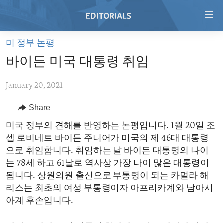
Accessibility
links
Skip
미 정부 논평
to
HOME
바이든 미국 대통령 취임
main
VIDEO
content
January 20, 2021
RADIO
Skip
to
REGIONS
Share
main
TOPICS
AFRICA
미국 정부의 견해를 반영하는 논평입니다. 1월 20일 조
Navigation
셉 로비네트 바이든 주니어가 미국의 제 46대 대통령
Skip
ARCHIVE
AMERICAS
HUMAN RIGHTS
으로 취임합니다. 취임하는 날 바이든 대통령의 나이
to
ABOUT US
ASIA
SECURITY AND DEFENSE
는 78세 하고 61날로 역사상 가장 나이 많은 대통령이
Search
됩니다. 상원의원 출신으로 부통령이 되는 카멀라 해
EUROPE
AID AND DEVELOPMENT
FOLLOW US
리스는 최초의 여성 부통령이자 아프리카계와 남아시
MIDDLE EAST
DEMOCRACY AND GOVERNANCE
아계 후손입니다.
ECONOMY AND TRADE