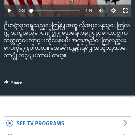
ENVIRONMENT AND HEALTH
0:00
2:44
IDEALS AND INSTITUTIONS
႐ိုဟင္ဂ်ာဒုကၡသည္ေတြနဲ႔အတူ လိုအပ္ေနသူေတြလ
က္ထဲ အကူအညီေပးႏိုင္ဖို႔ အေမရိကန္ျပည္ေထာင္စုက
ဆက္လက္ေတာင္းဆိုေနၿပီး အကူအညီေတြလည္း
ေပးပို႔ေနပါတယ္။ အေမရိကန္အစိုးရရဲ႕ အယ္ဒီတာ့အာေ
ဘာ္ကို တင္ျပထားပါတယ္။
Share
SEE TV PROGRAMS