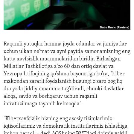
ENVIRONMENT AND HEALTH
IDEALS AND INSTITUTIONS
Raqamli yutuqlar hamma joyda odamlar va jamiyatlar
uchun ulkan ne'mat va ayni paytda zamonamizning eng
katta xavfsizlik muammolaridan biridir. Birlashgan
Millatlar Tashkilotiga a'zo 60 dan ortiq davlat va
Yevropa Ittifoqining qo'shma bayonotiga ko'ra, "kiber
makondan zararli foydalanish bugungi o'zaro bog'liq
dunyoda jiddiy muammo tug'diradi, chunki davlatlar
aloqa, savdo va boshqaruv uchun raqamli
infratuzilmaga tayanib kelmoqda".
"Kiberxavfsizlik bizning eng asosiy tizimlarimiz -
iqtisodlarimiz va demokratik institutlarimiz ishlashiga
imkon beradi, - dedi AQShning BMTdagi doimiy vakili