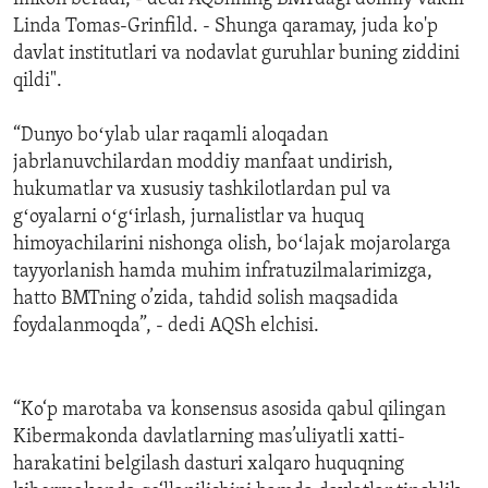
Linda Tomas-Grinfild. - Shunga qaramay, juda ko'p
davlat institutlari va nodavlat guruhlar buning ziddini
qildi".
“Dunyo boʻylab ular raqamli aloqadan
jabrlanuvchilardan moddiy manfaat undirish,
hukumatlar va xususiy tashkilotlardan pul va
gʻoyalarni oʻgʻirlash, jurnalistlar va huquq
himoyachilarini nishonga olish, boʻlajak mojarolarga
tayyorlanish hamda muhim infratuzilmalarimizga,
hatto BMTning o’zida, tahdid solish maqsadida
foydalanmoqda”, - dedi AQSh elchisi.
“Ko‘p marotaba va konsensus asosida qabul qilingan
Kibermakonda davlatlarning mas’uliyatli xatti-
harakatini belgilash dasturi xalqaro huquqning