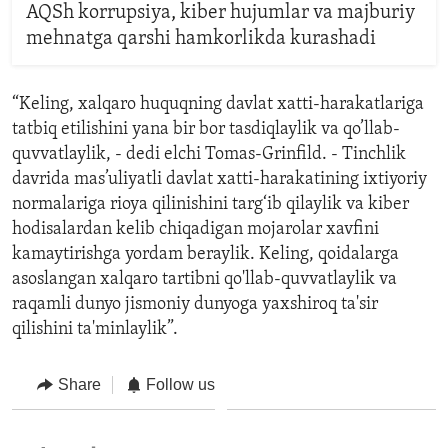
AQSh korrupsiya, kiber hujumlar va majburiy
mehnatga qarshi hamkorlikda kurashadi
“Keling, xalqaro huquqning davlat xatti-harakatlariga
tatbiq etilishini yana bir bor tasdiqlaylik va qo’llab-
quvvatlaylik, - dedi elchi Tomas-Grinfild. - Tinchlik
davrida mas’uliyatli davlat xatti-harakatining ixtiyoriy
normalariga rioya qilinishini targ‘ib qilaylik va kiber
hodisalardan kelib chiqadigan mojarolar xavfini
kamaytirishga yordam beraylik. Keling, qoidalarga
asoslangan xalqaro tartibni qo'llab-quvvatlaylik va
raqamli dunyo jismoniy dunyoga yaxshiroq ta'sir
qilishini ta'minlaylik”.
Share
Follow us