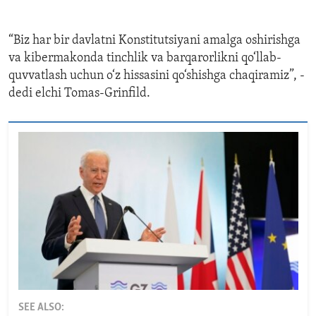
“Biz har bir davlatni Konstitutsiyani amalga oshirishga
va kibermakonda tinchlik va barqarorlikni qo‘llab-
quvvatlash uchun o‘z hissasini qo‘shishga chaqiramiz”, -
dedi elchi Tomas-Grinfild.
SEE ALSO: