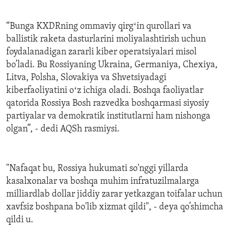
“Bunga KXDRning ommaviy qirgʻin qurollari va
ballistik raketa dasturlarini moliyalashtirish uchun
foydalanadigan zararli kiber operatsiyalari misol
bo’ladi. Bu Rossiyaning Ukraina, Germaniya, Chexiya,
Litva, Polsha, Slovakiya va Shvetsiyadagi
kiberfaoliyatini oʻz ichiga oladi. Boshqa faoliyatlar
qatorida Rossiya Bosh razvedka boshqarmasi siyosiy
partiyalar va demokratik institutlarni ham nishonga
olgan”, - dedi AQSh rasmiysi.
"Nafaqat bu, Rossiya hukumati so'nggi yillarda
kasalxonalar va boshqa muhim infratuzilmalarga
milliardlab dollar jiddiy zarar yetkazgan toifalar uchun
xavfsiz boshpana bo'lib xizmat qildi", - deya qo’shimcha
qildi u.