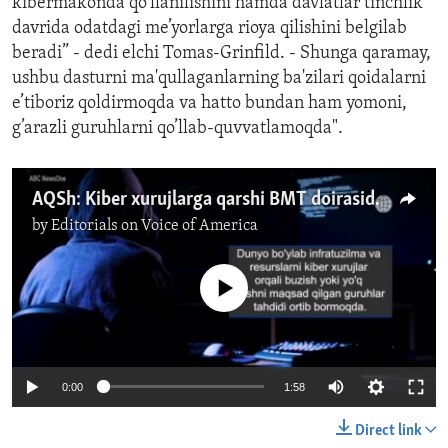
kibermakonda qo‘llanilishini hamda davlatlar tinchlik
davrida odatdagi me’yorlarga rioya qilishini belgilab
beradi” - dedi elchi Tomas-Grinfild. - Shunga qaramay,
ushbu dasturni ma'qullaganlarning ba'zilari qoidalarni
e’tiboriz qoldirmoqda va hatto bundan ham yomoni,
g’arazli guruhlarni qo’llab-quvvatlamoqda".
AQSh: Kiber xurujlarga qarshi BMT doirasida hamkorlik qilamiz
by
Editorials on Voice of America
No media source currently available
0:00
1:58
Direct link