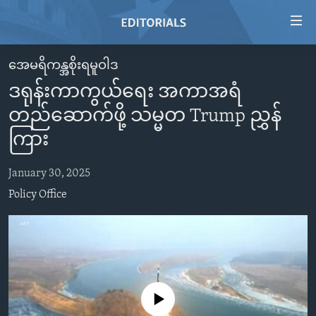
Accessibility
links
Skip
အေမရိကန္အစိုးရမူဝါဒ
to
HOME
ဒရုန်းကာကွယ်ရေး အကာအရံ
main
VIDEO
content
တည်ဆောက်ဖို့ သမ္မတ Trump ညွှန်
RADIO
Skip
ကြား
to
REGIONS
main
January 30, 2025
TOPICS
AFRICA
Navigation
Policy Office
Skip
ARCHIVE
AMERICAS
HUMAN RIGHTS
to
ABOUT US
ASIA
SECURITY AND DEFENSE
Search
EUROPE
AID AND DEVELOPMENT
FOLLOW US
MIDDLE EAST
DEMOCRACY AND GOVERNANCE
No media source currently available
ECONOMY AND TRADE