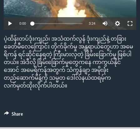
ENVIRONMENT AND HEALTH
IDEALS AND INSTITUTIONS
Auto
0:00
3:24
240p
ပဲ့ထိန်းတပ်ဒုံးကျည်၊ အသံထက်လွန် ဒုံးကျည်နဲ့ တခြား
360p
ခေတ်မီလေကြောင်း တိုက်ခိုက်မှု အန္တရာယ်တွေဟာ အမေ
ရိကန် ရင်ဆိုင်နေရတဲ့ ကြီးမားလှတဲ့ ခြိမ်းခြောက်မှု ဖြစ်ပါ
480p
Auto
240p
360p
480p
တယ်။ အဲဒီလို ခြိမ်းခြောက်မှုတွေကနေ ကာကွယ်နိုင်
720p
အောင် အမေရိကန်အတွက် သံကွန်ချာ အမိုးခုံး
720p
1080p
1080p
တည်ဆောက်မိန့်ကို သမ္မတ ဒေါ်လ်နယ်ထရမ့်က
လက်မှတ်ထိုးလိုက်ပါတယ်။
Share