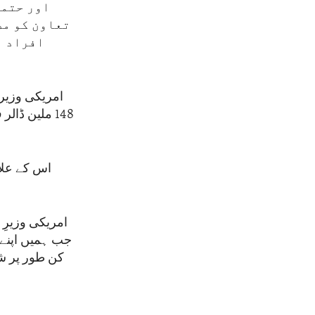
اور حتمی
تعاون کو مض
افراد ن
امریکی وزیر 
148 ملین ڈا
اس کے علاو
امریکی وزیرِ 
جب ہمیں اپنے
کن طور پر شک