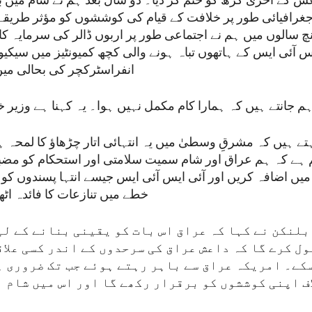
عش کے آخری گڑھ کو ختم کر دیا۔ دو سال بعد ہم نے شام میں ب
غرافیائی طور پر خلافت کے قیام کی کوششوں کو مؤثر طریقے 
نچ سالوں میں ہم نے اجتماعی طور پر اربوں ڈالر کی سرمایہ ک
س آئی ایس کے ہاتھوں تباہ ہونے والی کچھ کمیونٹیز میں سیکی
انفراسٹرکچر کی بحالی میں
م جانتے ہیں کہ ہمارا کام مکمل نہیں ہوا۔ یہ کہنا ہے وزیر خ
تے ہیں کہ مشرقِ وسطیٰ میں یہ انتہائی اتار چڑھاؤ کا لمحہ 
 ہے کہ ہم عراق اور شام سمیت سلامتی اور استحکام کو مضبوط
ں اضافہ کریں اور آئی ایس آئی ایس جیسے انتہا پسندوں کو اپ
خطے میں تنازعات کا فائدہ اٹ
بلنکن نے کہا کہ عراق اس بات کو یقینی بنانے کے لی
ل کرے گا کہ داعش عراق کی سرحدوں کے اندر کسی علا
سکے۔ امریکہ عراق سے باہر رہتے ہوئے جب تک ضروری ہ
اف اپنی کوششوں کو برقرار رکھے گا اور اس میں شام 