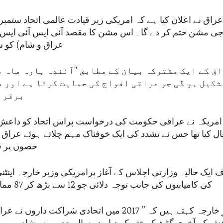
وجی مشن ختم کر دے گا۔ اس مشن کا مقصد آئی ایس آئی ایس 
عراق و شام) کو ش
ق کے ایک مشترکہ بیان کے مطابق "آئندہ بارہ ماہ م
شکیل ہو گی جو عراقی افواج کی حمایت کرتا ہے اور د
برقرا
مریکہ نے عراقی حکومت کی درخواست پراس اتحاد کو داعش ک
ال کیا تھا جس نے تشدد کی ایک خوفناک مہم چلاتے ہوئے عراق 
حصوں پر قب
ایک حالیہ وزارتی اجلاس کے آغاز پرامریکی وزیر خارجہ اینٹنی 
کی کامیابیوں کی جانب توجہ دلائی جو 12 سے بڑھ کر 87 ممالک پر مبنی تھا۔
امریکی وزیرِ خارجہ کہتے ہیں کہ ’’ 2017 میں اتحادی شراکت 