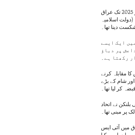
امریکہ اور عراق نے اعلان کیا ہے کہ امریکی زیر قیادت عالمی اتحاد ستمبر 2025 تک عراق
(دولت اسلامیہ
کست دینا تھا۔
یں ایک ایسے
اعش پر دباؤ
ر رکھتا ہے۔
ا مقابلہ کرنے
اور شام کے بڑے
ضہ کر لیا تھا۔
بلنکن نے اتحاد
داروں نے عراق میں آئی ایس