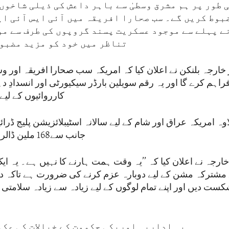
 طور پر ہم مشرق وسطیٰ سے باہر داعش کی ذیلی شاخوں 
بوط کریں گے۔ سب صحارا افریقہ میں آئی ایس آئی ای
ے پہلے سے موجود عسکریت پسند گروپوں کی طرف سے مو
تناظر میں خود کو مزید مضبوط
خارجہ بلنکن نے اعلان کیا کہ امریکہ سب صحارا افریقہ اور 
لر فراہم کرے گا اور یہ رقم سویلین بارڈر سیکیورٹی اور انسداد
کارروائیوں کے ل
ہ امریکہ عراق اور شام کے لیے سالانہ اسٹیبلائزیشن پلیج ڈرائی
جانب سے168 ملین ڈالر فراہم کرے گا۔
خارجہ نے اعلان کیا کہ ’’یہ وقت ہمت ہارنے کا نہیں ہے۔ یہ ای
 مشترکہ مشن کے لیے دوبارہ عزم کرنے کی ضرورت ہے تاکہ 
ست دیں اور اپنے تمام لوگوں کے لیے زیادہ سے زیادہ سلامتی 
یہ اداریہ امریکی حکومت کے خیالات کی عکا