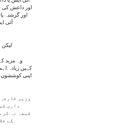
آئی ایس یا دا
اور داعش کی ج
اور گزشتہ پا
آئی ای
لیکن ہ
وہ مزید کہ
کہیں زیادہ اہم
اپنی کوششوں می
وزیر خارجہ 
داری قبو
قبضہ نہ کر 
کے خل