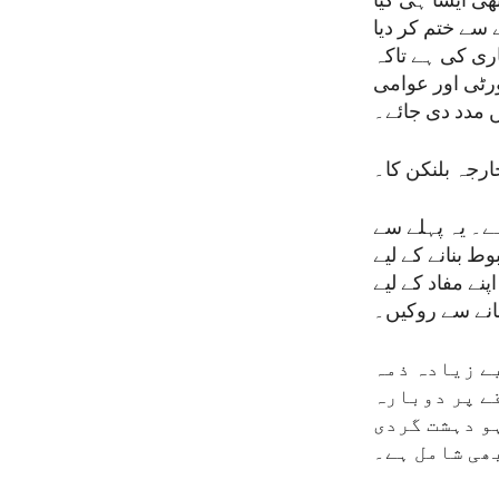
ھی ایسا ہی کیا
سے ختم کر دیا
اری کی ہے تاکہ
ورٹی اور عوامی
 مدد دی جائے۔
ارجہ بلنکن کا۔
ہے۔ یہ پہلے سے
 بنانے کے لیے
نے مفاد کے لیے
ھانے سے روکیں۔
ے زیادہ ذمہ
قے پر دوبارہ
و دہشت گردی
بھی شامل ہے۔