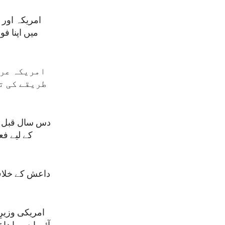
میں اپنا ف
امریکہ عرا
طریقے کی ت
دس سال قبل ا
کے لیے فع
داعش کے خلاف 