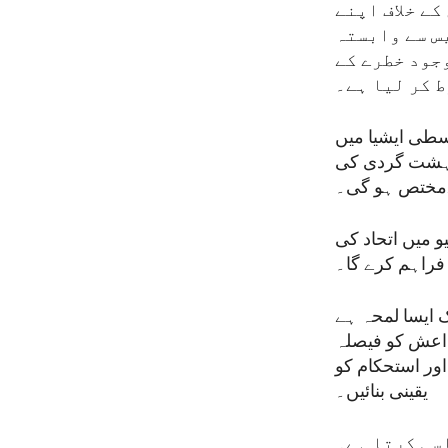
کے خلاف اپنے
س سے وابستہ
جود خطرے کے
 کر لیا ہے۔
وسطی ایشیا میں
ِ دہشت گردی کی
یےمختص ہو گی۔
و میں اتحاد کی
ک ایسا لمحہ ہے
داعش کو فیصلہ
اور استحکام کو
یقینی بنائیں۔
سی کرتا ہے۔