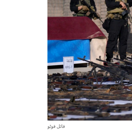
ENVIRONMENT AND HEALTH
IDEALS AND INSTITUTIONS
فائل فوٹو