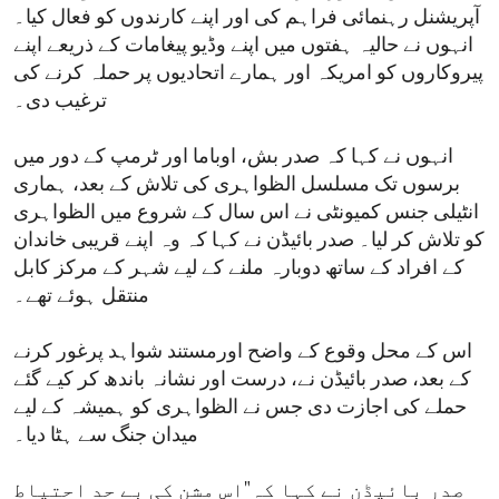
آپریشنل رہنمائی فراہم کی اور اپنے کارندوں کو فعال کیا۔
انہوں نے حالیہ ہفتوں میں اپنے وڈیو پیغامات کے ذریعے اپنے
پیروکاروں کو امریکہ اور ہمارے اتحادیوں پر حملہ کرنے کی
ترغیب دی۔
انہوں نے کہا کہ صدر بش، اوباما اور ٹرمپ کے دور میں
برسوں تک مسلسل الظواہری کی تلاش کے بعد، ہماری
انٹیلی جنس کمیونٹی نے اس سال کے شروع میں الظواہری
کو تلاش کر لیا۔ صدر بائیڈن نے کہا کہ وہ اپنے قریبی خاندان
کے افراد کے ساتھ دوبارہ ملنے کے لیے شہر کے مرکز کابل
منتقل ہوئے تھے۔
اس کے محل وقوع کے واضح اورمستند شواہد پرغور کرنے
کے بعد، صدر بائیڈن نے، درست اور نشانہ باندھ کر کیے گئے
حملے کی اجازت دی جس نے الظواہری کو ہمیشہ کے لیے
میدان جنگ سے ہٹا دیا۔
صدر بائیڈن نے کہا کہ"اس مشن کی بے حد احتیاط