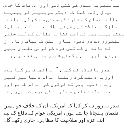
سے منصوبہ بندی کی گئی تھی اور اس بات کا خاص
خیال رکھا گیا کہ دیگر سویلینز کو پہنچنے
والے نقصان کے خطرے کو سختی سے کم کیا جائے۔
سازگار حالات کی یقینی اطلاع ملنے کے بعد ایک
ہفتہ پہلے میں نے اسے نشانہ بنانے کے لیے حتمی
منظوری دے دی تھی، ہمارا مشن کامیاب رہا۔ ان
کے خاندان کے کسی فرد کو کوئی نقصان نہیں
پہنچا اور نہ ہی کوئی شہری جانی نقصان ہوا۔
صدر بائیڈن نے کہا، ’’اب انصاف ہو گیا ہے،
اوریہ دہشت گرد رہنما اب اس دنیا میں نہیں
رہا، دنیا بھر کے لوگوں کو اب اس ظالم اور
مانے گئے قاتل سے ڈرنے کی ضرورت نہیں ہے۔
صدر نے زور دے کر کہا کہ امریکہ، ان کے خلاف جو ہمیں
نقصان پہنچانا چاہتے ہوں، امریکی عوام کے دفاع کے لیے
اپنے عزم اور صلاحیت کا مظاہرہ جاری رکھے گا۔