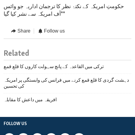
حکومتِ امریکہ کے نکتۂ نظر کا ترجمان اداریہ جو وائس
آف امریکہ سے نشر کیا گیا**
Share
Follow us
Related
ترکی میں القاعدہ کے پانچ سہولت کاروں کا قلع قمع
دہشت گردی کا قلع قمع کرنے میں فرانس کی وابستگی پر امریکہ
کی تحسین
افریقہ میں داعش کا مقابلہ
FOLLOW US