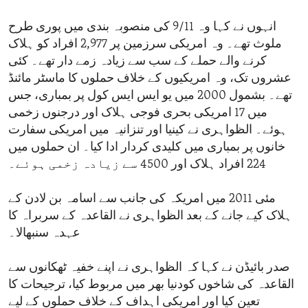
انہوں نے کہا وہ 9/11 کی منصوبہ بندی میں پوری طرح
ملوث تھے۔ وہ امریکی سرزمین پر 2,977 افراد کو ہلاک
کرنے والے حملے کے سب سے زیادہ زمے دار تھے۔ کئی
عشروں تک، وہ امریکیوں کے خلاف حملوں کا ماسٹر مائنڈ
تھے۔ بشمول 2000 میں یو ایس ایس کول پر بمباری، جس
میں 17 امریکی بحری فوجی ہلاک اور درجنوں زخمی
ہوئے۔ الظواہری نے کینیا اور تنزانیہ میں امریکی سفارت
خانوں پر بمباری میں کلیدی کردار ادا کیا۔ ان حملوں میں
224 افراد ہلاک اور 4500 سے زیادہ زخمی ہوئے۔
مئی 2011 میں امریکہ کی جانب سے اسامہ بن لادن کے
ہلاک کیے جانے کے بعد الظواہری نے القاعدہ کے سربراہ کا
عہدہ سنبھالا۔
صدر بائیڈن نے کہا کہ الظواہری نے اپنے خفیہ ٹھکانوں سے
القاعدہ کی شاخوں کودنیا بھر میں مربوط کیا، ترجیحات کا
تعین کیا اور امریکی اہداف کے خلاف حملوں کے لیے