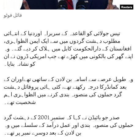
ENVIRONMENT AND HEALTH
فائل فوٹو
IDEALS AND INSTITUTIONS
تیس جولائی کو القاعدہ کے سربراہ اوردنیا کے انتہائی
مطلوب دہشت گردوں میں سے ایک ایمن الظواہری،
افغانستان کے دارالحکومت کابل میں ہلاک کر دیے گئے۔ وہ
اپنے گھر کی بالکونی میں کھڑے تھے جب امریکی ڈرون نے ان
کو نشانہ بنایا۔
وہ طویل عرصے سے اسامہ بن لادن کے ساتھی تھےاوران کے
بعد کمانڈرکا درجہ رکھتے تھے، کئی ہائی پروفائل دہشت
گرد حملوں کی منصوبہ بندی کرنے میں الظواہری اہم
شخصیت تھے۔
صدر جو بائیڈن نے کہا کہ ستمبر 2001 کے دہشت گرد
حملوں کی منصوبہ بندی اور عمل درآمد کے سلسلے میں وہ
بن لادن کے بعد دوسرے نمبر پر تھے۔