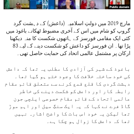
ENVIRONMENT AND HEALTH
IDEALS AND INSTITUTIONS
مارچ 2019 میں دولتِ اسلامیہ (داعش) کے دہشت گرد
گروپ کو شام میں اس کے آخری مضبوط ٹھکانے باغوذ میں
کئی ایک مقامی فورسز کے ہاتھوں شکست کا منہ دیکھنا
پڑا تھا۔ ان فورسز کو داعش کو شکست دینے کے لیے 83
ارکان پر مشتمل عالمی اتحاد کی حمایت حاصل تھی۔
باغوذ کے شہر کی آزادی کا مطلب یہ تھا کہ داعش
کی خود ساختہ خلافت کا وجود ختم ہو گیا تھا۔
دہشت گردی کا قلع قمع کرنے سے متعلق قائم مقام
رابطہ کار اور داعش کو شکست دینے کی خاطر
عالمی اتحاد کے قائم مقام خصوصی ایلچی جون
گاڈ فرے نے کہا کہ یہ ایک سنگِ میل اور اہم موڑ
تھا لیکن یہ خود اس بات کا واضح اشارہ نہیں
تھا کہ داعش کا زوال ہو چکا ہے۔