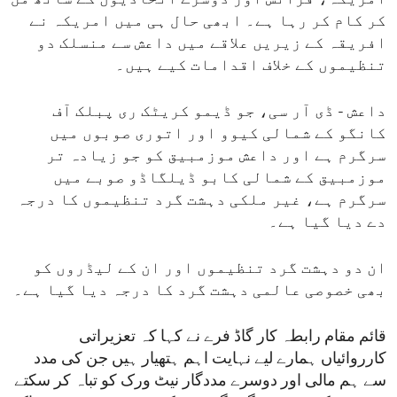
کر کام کر رہا ہے۔ ابھی حال ہی میں امریکہ نے
افریقہ کے زیریں علاقے میں داعش سے منسلک دو
تنظیموں کے خلاف اقدامات کیے ہیں۔
داعش - ڈی آر سی، جو ڈیمو کریٹک ری پبلک آف
کانگو کے شمالی کیوو اور اتوری صوبوں میں
سرگرم ہے اور داعش موزمبیق کو جو زیادہ تر
موزمبیق کے شمالی کابو ڈیلگاڈو صوبے میں
سرگرم ہے، غیر ملکی دہشت گرد تنظیموں کا درجہ
دے دیا گیا ہے۔
ان دو دہشت گرد تنظیموں اور ان کے لیڈروں کو
بھی خصوصی عالمی دہشت گرد کا درجہ دیا گیا ہے۔
قائم مقام رابطہ کار گاڈ فرے نے کہا کہ تعزیراتی
کارروائیاں ہمارے لیے نہایت اہم ہتھیار ہیں جن کی مدد
سے ہم مالی اور دوسرے مددگار نیٹ ورک کو تباہ کر سکتے