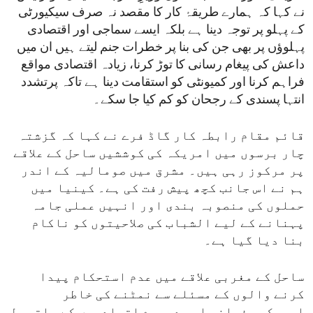
نے کہا کہ ہمارے طریقۂ کار کا مقصد نہ صرف سیکیورٹی
کے پہلو پر توجہ دینا ہے بلکہ ایسے سماجی اور اقتصادی
پہلوؤں پر بھی جن کی بنا پر خطرات جنم لیتے ہیں ان میں
داعش کی پیغام رسانی کا توڑ کرنا، زیادہ اقتصادی مواقع
فراہم کرنا اور کمیونٹی کو استقامت دینا ہے تاکہ پرتشدد
انتہا پسندی کے رجحان کو کم کیا جا سکے۔
قائم مقام رابطہ کار گاڈ فرے نے کہا کہ گزشتہ
چار برسوں میں امریکہ کی کوششیں ساحل کے علاقے
پر مرکوز رہی ہیں۔ مشرق میں صومالیہ کے اندر
ہم نے اس جانب کچھ پیش رفت کی ہے۔ کینیا میں
حملوں کی منصوبہ بندی اور انہیں عملی جامہ
پہنانے کے لیے الشباب کی صلاحیتوں کو ناکام
بنا دیا گیا ہے۔
ساحل کے مغربی علاقے میں عدم استحکام پیدا
کرنے والوں کے مسئلے سے نمٹنے کی خاطر
امریکہ، فرانس اور دوسرے اتحادیوں کے ساتھ مل