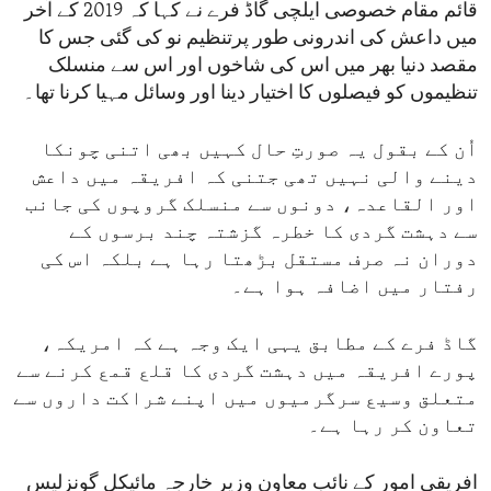
قائم مقام خصوصی ایلچی گاڈ فرے نے کہا کہ 2019 کے آخر
میں داعش کی اندرونی طور پرتنظیم نو کی گئی جس کا
مقصد دنیا بھر میں اس کی شاخوں اور اس سے منسلک
تنظیموں کو فیصلوں کا اختیار دینا اور وسائل مہیا کرنا تھا۔
اُن کے بقول یہ صورتِ حال کہیں بھی اتنی چونکا
دینے والی نہیں تھی جتنی کہ افریقہ میں داعش
اور القاعدہ، دونوں سے منسلک گروپوں کی جانب
سے دہشت گردی کا خطرہ گزشتہ چند برسوں کے
دوران نہ صرف مستقل بڑھتا رہا ہے بلکہ اس کی
رفتار میں اضافہ ہوا ہے۔
گاڈ فرے کے مطابق یہی ایک وجہ ہے کہ امریکہ،
پورے افریقہ میں دہشت گردی کا قلع قمع کرنے سے
متعلق وسیع سرگرمیوں میں اپنے شراکت داروں سے
تعاون کر رہا ہے۔
افریقی امور کے نائب معاون وزیرِ خارجہ مائیکل گونزلیس