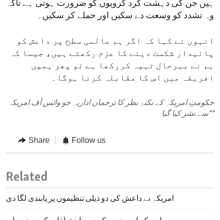
ہیں جن کی دہشت گرد گروپوں کو ضرورت ہوتی ہے تاکہ
وہ تشدد کو وسعت دے سکیں اور حملے کر سکیں۔
انہوں نے کہا کہ اگر ہم عالمی سطح پر داعش کو
پائیدار شکست دینے کا عزم رکھتے ہیں، جیسا کہ
ہم نے بہرحال تہیہ کررکھا ہے تو پھر ہمیں
افریقہ میں اس کا مقابلہ کرنا ہوگا۔
حکومتِ امریکہ کے نکتۂ نظر کا ترجمان اداریہ جو وائس آف امریکہ
**
سے نشر کیا گیا
Share
Follow us
Related
امریکہ نے داعش کی دو ذیلی تنظیموں پر پابندی لگا دی