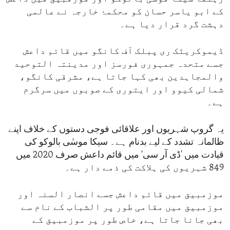
کے ابو یاسر حسان کو محکمۂ خارجہ نے عالمی
دہشت گرد قرار دیا ہے۔
ڈیموکریٹک ری پبلک آف کانگو میں قائم داعش
جسے متحدہ جمہوری فورسز اور مدینتہ التوحید
والمجاہدین بھی کہا جاتا ہے، مشرقی کانگو،
شمالی کیوو اور ایتوری کے صوبوں میں سرگرم
ہے۔
یہ گروپ شہریوں اور علاقائی فوجی دستوں کے خلاف اپنے
ظالمانہ تشدد کے لیے بدنام ہے۔ سیکا موسٰی بالوکو کی
قیادت میں 'ڈی آر سی' میں قائم داعش صرف 2020 میں
849 شہریوں کی ہلاکت کی ذمے دار ہے۔
موزمبیق میں قائم داعش جسے انصار السنہ اور
موزمبیق میں مقامی طور پر الشباب کے نام سے
بھی جانا جاتا ہے، خاص طور پر موزمبیق کے