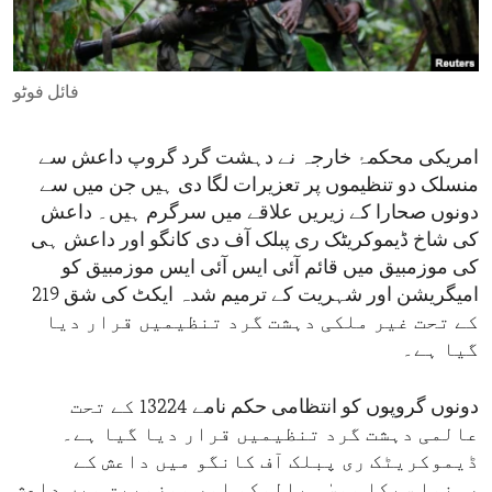
ENVIRONMENT AND HEALTH
IDEALS AND INSTITUTIONS
فائل فوٹو
امریکی محکمۂ خارجہ نے دہشت گرد گروپ داعش سے
منسلک دو تنظیموں پر تعزیرات لگا دی ہیں جن میں سے
دونوں صحارا کے زیریں علاقے میں سرگرم ہیں۔ داعش
کی شاخ ڈیموکریٹک ری پبلک آف دی کانگو اور داعش ہی
کی موزمبیق میں قائم آئی ایس آئی ایس موزمبیق کو
امیگریشن اور شہریت کے ترمیم شدہ ایکٹ کی شق 219
کے تحت غیر ملکی دہشت گرد تنظیمیں قرار دیا
گیا ہے۔
دونوں گروپوں کو انتظامی حکم نامے 13224 کے تحت
عالمی دہشت گرد تنظیمیں قرار دیا گیا ہے۔
ڈیموکریٹک ری پبلک آف کانگو میں داعش کے
رہنما سیکا موسٰی بالوکو اور موزمبیق میں داعش