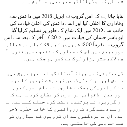
شمالی کابوڈیلگاڈو صوبے میں سرگرم ہے۔
بتایا جاتا ہے کہ اس گروپ نے اپریل 2018 میں داعش سے
وفاداری کا اعلان کیا اور اسے داعش کی اعلیٰ قیادت کی
جانب سے 2019 میں ایک شاخ کے طور پر تسلیم کرلیا گیا۔
ابو یاسر حسان کی قیادت میں 2017 کے آخر کے بعد سے اس
گروپ نے تقریباً 1300 شہریوں کو ہلاک کیا ہے۔ شمالی
موزمبیق میں اس کے حملوں کے نتیجے میں تقریباً
چھ لاکھ ستر ہزار لوگ بے گھر ہو چکے ہیں۔
ڈیموکرٹیک ری پبلک آف کانگو اور موزمبیق میں
داعش اور ان کے لیڈروں کو دہشت گردوں کا درجہ
دے کر امریکی محکمۂ خارجہ نے عام امریکیوں
اور بین الاقوامی برادری کو مطلع کردیا ہے کہ
ان گروپوں نے پرتشدد دہشت گرد حملے کیے ہیں یا
ان سے دہشت گرد کارروائیوں کا خاصا خطرہ لاحق
ہے۔ ان نامزدگیوں سے ان گروپوں کے لیڈروں کی
شناخت بھی کی جاسکتی ہے۔