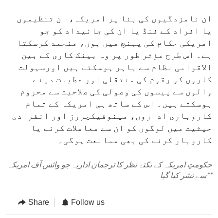
ان نامزدگیوں کی بنا پر امریکہ، ان تنظیموں
یا افراد کے فنڈ یا ان کی جائیداد کو جو
امریکی حکام کی پہنچ میں ہوں، منجمد کرسکتا
ہے۔ اس طرح مؤثر طور پر وہ بینک کاری کے بین
الاقوامی نظام سے باہر ہوسکتے ہیں اورسہولت
کاروں کو رقوم کی منتقلی اور عطیات دینے
والوں سے پیسوں کی وصولی کی صلاحیت سے محروم
ہوسکتے ہیں۔ اس کے ساتھ ہی امریکہ کے تمام
کاروباری اداروں، مینوفیکچررز اور انفرادی
حیثیت میں لوگوں کو ان سے معاملات کرنے یا
کاروبار کرنے کی بھی ممانعت ہوگی۔
حکومتِ امریکہ کے نکتۂ نظر کا ترجمان اداریہ جو وائس آف امریکہ
**
سے نشر کیا گیا
Share
Follow us