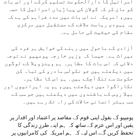
اسرائیل کا دارالحکومت تسلیم کرکے اور اس بات
کو مان کر کہ گولان کی پہاڑیاں اسرائیل کا حصہ
ہیں، امریکہ نے اس بات میں مدد فراہم کی ہے کہ
یہ یہودی ریاست علاقے کے مستقبل میں مرکزی
مقام کی حیثیت کی حامل ہے۔
آزادی کے ماحول میں رہنے کی خواہش ہر فرد کی
میراث ہے۔ جیسا کہ وزیر خارجہ پومپیو نے توجہ
دلائی کہ اس بات کا مظاہرہ ہم وینزویلا کے لوگوں
میں دیکھتے ہیں جو نکولس مادرو کی تباہ کن
حکومت سے تنگ آچکے ہیں۔ ہم اس کا مظاہرہ
نکاراگوا میں دیکھتے ہیں، ہم یہ ایرانیوں اور
بیلا روس کے باشندوں میں دیکھتے ہیں جو سب کے
سب بہتر انسانی حالات کی راہ تک رہے ہیں۔
پومپیو کے بقول اپنی قوم کے مقاصد پر اعتماد اور اقدار پر
یقین اور اس عزم کے ساتھ کہ ہم اپنے طرزِ زندگی کا
تحفظ کریں گے، اس لیے کہ ہم امریکہ کی کامرانیوں پر