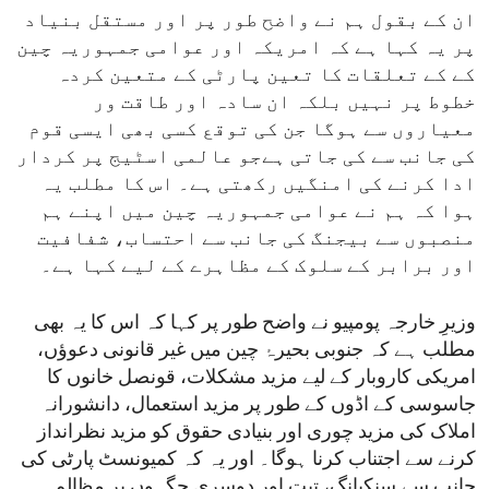
ان کے بقول ہم نے واضح طور پر اور مستقل بنیاد
پر یہ کہا ہے کہ امریکہ اور عوامی جمہوریہ چین
کے کے تعلقات کا تعین پارٹی کے متعین کردہ
خطوط پر نہیں بلکہ ان سادہ اور طاقت ور
معیاروں سے ہوگا جن کی توقع کسی بھی ایسی قوم
کی جانب سے کی جاتی ہےجو عالمی اسٹیج پر کردار
ادا کرنے کی امنگیں رکھتی ہے۔ اس کا مطلب یہ
ہوا کہ ہم نے عوامی جمہوریہ چین میں اپنے ہم
منصبوں سے بیجنگ کی جانب سے احتساب، شفافیت
اور برابر کے سلوک کے مظاہرے کے لیے کہا ہے۔
وزیرِ خارجہ پومپیو نے واضح طور پر کہا کہ اس کا یہ بھی
مطلب ہے کہ جنوبی بحیرۂ چین میں غیر قانونی دعوؤں،
امریکی کاروبار کے لیے مزید مشکلات، قونصل خانوں کا
جاسوسی کے اڈوں کے طور پر مزید استعمال، دانشورانہ
املاک کی مزید چوری اور بنیادی حقوق کو مزید نظرانداز
کرنے سے اجتناب کرنا ہوگا۔ اور یہ کہ کمیونسٹ پارٹی کی
جانب سے سنکیانگ، تبت اور دوسری جگہوں پر مظالم