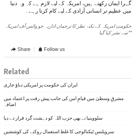
گہرا ایمان رکھتے ہیں، امریکہ کے لیے لازم ہے کہ وہ دنیا
میں عظیم تر انسانی آزادی کے لیے کام کرتا رہے۔
حکومتِ امریکہ کے نکتۂ نظر کا ترجمان اداریہ جو وائس آف امریکہ
**
سے نشر کیا گیا
Share
Follow us
Related
ایران کی حکومت پر امریکی دباؤ جاری
مشرقِ وسطیٰ میں قیامِ امن کی جانب پیش رفت پر اعتماد میں
اضافہ
سلووینیا نے بھی حزب اللہ کو دہشت گرد قرار دے دیا
سرویلنس ٹیکنالوجی کا غلط استعمال روکنے کی کوششیں