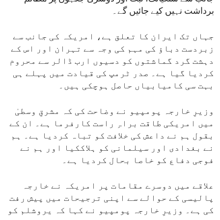
برداشت نہیں کیے جائیں گے۔
جہاں تک ایران کا تعلق ہے، امریکہ کی جانب سے
زبردست دباؤ کی مہم کی وجہ سے تہران اور اس کے
دہشت گرد گماشتوں کو دسیوں ارب ڈالر سے محروم
کردیا گیا ہے۔ صدر ٹرمپ کی قیادت میں پہلے ہی
بہت سی کامیابیاں حاصل ہوچکی ہیں۔
وزیرِ خارجہ پومپیو نے وضاحت کی کہ مشرقِ وسطیٰ
میں امریکی طاقت براہِ راست کارفرما ہے۔ ان کے
بقول ہم نے داعش کی خلافت کو تباہ کردیا ہے۔ ہم
نے بغدادی اور سیلمانی کو ہلاککیا اور ہم نے
فوجی دفاع کو خاصا بحال کردیا ہے۔
علاقے میں دوسرے مقامات پر امریکہ نے خارجہ
پالیسی کے حوالے سے اپنی ترجیحات میں پیش رفت
کی ہے۔ وزیرِ خارجہ پومپیو نے کہا کہ یروشلم کو