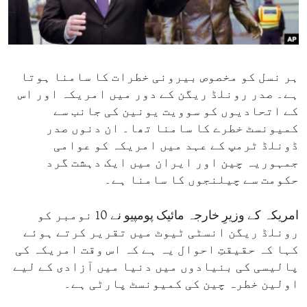
ENVIRONMENT AND HEALTH
IDEALS AND INSTITUTIONS
ہر نسل کو مخصوص بیرونی خطرات کا سامنا ہوتا
ہے۔ صدر رونلڈ ریگن کے دور میں امریکہ اور اس
کے اتحادیوں کو سوویت یونین کی جانب سے
کمیونسٹ خطرے کا سامنا تھا۔ ان دنوں صدر
ڈونلڈ ٹرمپ کے عہد میں امریکہ کو عوامی
جمہوریہ چین اور ایران میں ایک دہشت گرد
حکومت سے چیلنجوں کا سامنا ہے۔
امریکہ کے وزیرِ خارجہ مائیک پومپیو نے 10 نومبر کو
رونلڈ ریگن انسٹی ٹیوٹ میں تقریر کرتے ہوئے
کہا کہ حقیقتِ احوال یہ ہے کہ اس وقت امریکہ کی
پالیسی کی بنیادوں میں دنیا میں آزادی کے لیے
اولین خطرہ چین کی کمیونسٹ پارٹی ہے۔