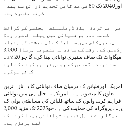
اور2040 تک 50 فی صد قابل تجدید ذرائع سے پیدا
کرنا مقصود ہے۔
یو ایس ٹریڈ اینڈ ڈویلپمنٹ ایجنسی کی گرانٹ
کے ساتھ، ہم فلپائن میں پہلے آف شور ونڈ
پروجیکٹس میں سے ایک کے لیے مشترکہ بنیاد
رکھیں گے۔ وقت کے ساتھ یہ منصوبہ ہرسال 3,000
میگاواٹ تک صاف ستھری توانائی پیدا کرے گا جو 20 لاکھ
سے زیادہ گھروں کو بجلی فراہم کرنے کے لیے
کافی ہوگی۔
امریکہ اورفلپائن کے درمیان صاف توانائی کا یہ تازہ ترین
تعاون کا منصوبہ ہے۔ امریکہ نے حال ہی میں توانائی
فراہم کرنے والوں کے ساتھ فلپائن کی مسابقتی بولی کے
پہلے پروگرام کی حمایت کی ہے جو2025 تک مزید 2,000
میگا واٹ قابل تجدید توانائی پیدا کرنے کے
لیے پرعزم ہے۔