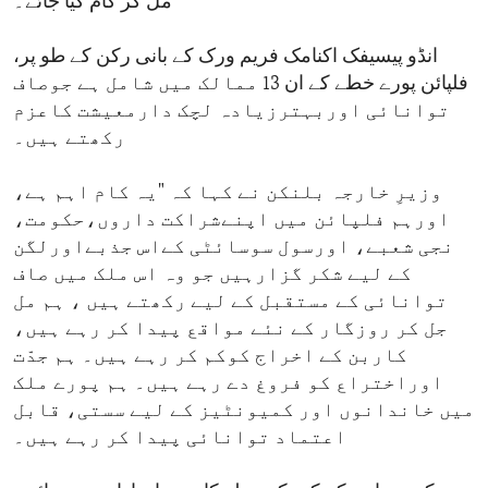
مل کر کام کیا جائے۔
انڈو پیسیفک اکنامک فریم ورک کے بانی رکن کے طو پر،
فلپائن پورے خطے کے ان 13 ممالک میں شامل ہے جوصاف
توانائی اوربہترزیادہ لچک دارمعیشت کاعزم
رکھتے ہیں۔
وزیرِ خارجہ بلنکن نے کہا کہ "یہ کام اہم ہے،
اورہم فلپائن میں اپنےشراکت داروں،حکومت،
نجی شعبے، اورسول سوسائٹی کےاس جذبےاورلگن
کے لیے شکر گزارہیں جو وہ اس ملک میں صاف
توانائی کے مستقبل کے لیے رکھتے ہیں ، ہم مل
جل کر روزگار کے نئے مواقع پیدا کر رہے ہیں،
کاربن کے اخراج کوکم کر رہے ہیں۔ ہم جدّت
اوراختراع کو فروغ دے رہے ہیں۔ ہم پورے ملک
میں خاندانوں اور کمیونٹیز کے لیے سستی، قابل
اعتماد توانائی پیدا کر رہے ہیں۔