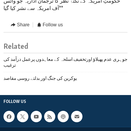
حکومتِ امریکہ کے نکتۂ نظر کا ترجمان اداریہ جو وائس
آف امریکہ سے نشر کیا گیا**
Share
Follow us
Related
جوہری عدم پھیلاؤ اورتخفیف اسلحہ کے معاہدوں پرعمل درآمد کی
ترغیب
یوکرین کی جنگ اور بدلتے روسی مقاصد
FOLLOW US