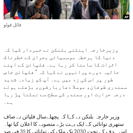
ENVIRONMENT AND HEALTH
IDEALS AND INSTITUTIONS
فائل فوٹو
وزیرخارجہ اینٹنی بلنکن نے خبردار کیا کہ
دنیا کا ہرخطہ موسمیاتی بحران کے خطرناک
اثرات کا سامنا کر رہا ہے۔ فلپائن کے اپنے
حالیہ دورے پرانہوں نے کہا کہ " فلپائن خاص
طور پر اس کی زد میں ہے۔ آپ کو زیادہ شدید
سمندری طوفان، موسلا دھاربارشوں، بڑھتے ہوئے
درجہ حرارت اور سمندر کی سطح سے نمٹنا پڑ رہا
ہے۔
وزیر خارجہ بلنکن نے کہا کہ پچھلےسال فلپائن نے صاف
ستھری توانائی کے ایک بہت بڑے منصوبے کا اعلان کیا تھا۔
اس ہدف کے تحت 2030 تک ملک کی توانائی کا 35 فی صد