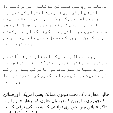
پچھلے مارچ میں فلپائن نے کلین انرجی ڈیمانڈ
انیشی ایٹو میں شمولیت اختیار کی تھی- یہ
پروگرام امریکہ چلارہا ہے اس کا مقصد ایسے
ممالک اورایسی کمپنیوں کوباہم جوڑنا ہے جو
صاف ستھری توانائی پیدا کرنے کا ارادہ رکھتے
ہیں۔ کلین انرجی کے حصول کے لیے امریکہ ان کی
مدد کرتا ہے۔
پچھلے سال، امریکہ اورفلپائن نے "انرجی
سیکیور فلپائن انیشی ایٹو" کا آغاز کیا جس سے
پورے فلپائن میں صاف توانائی کی پیداوار کے
لیے نجی شعبے کی سرمایہ کاری کو متحرک کیا جا
رہا ہے۔
حالیہ معاہدے کے تحت دونوں ممالک یعنی امریکہ اورفلپائن
کےجوہری ماہرین کے درمیان تعاون کو بڑھایا جا رہا ہے،
تاکہ فلپائن میں جوہری توانائی کے شعبے کی ترقی کے لیے