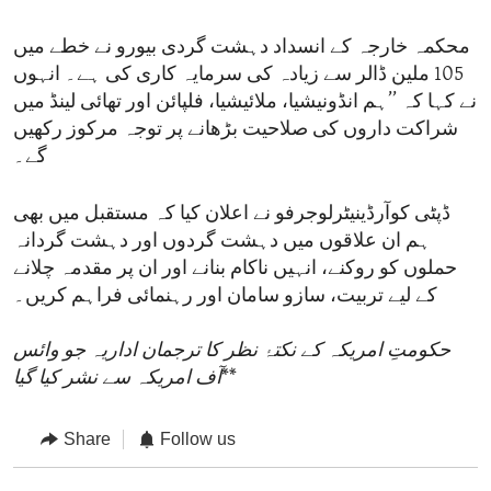
محکمہ خارجہ کے انسداد دہشت گردی بیورو نے خطے میں
105 ملین ڈالر سے زیادہ کی سرمایہ کاری کی ہے۔ انہوں
نے کہا کہ ’’ہم انڈونیشیا، ملائیشیا، فلپائن اور تھائی لینڈ میں
شراکت داروں کی صلاحیت بڑھانے پر توجہ مرکوز رکھیں
گے۔
ڈپٹی کوآرڈینیٹرلوجرفو نے اعلان کیا کہ مستقبل میں بھی
ہم ان علاقوں میں دہشت گردوں اور دہشت گردانہ
حملوں کو روکنے، انہیں ناکام بنانے اور ان پر مقدمہ چلانے
کے لیے تربیت، سازو سامان اور رہنمائی فراہم کریں۔
حکومتِ امریکہ کے نکتۂ نظر کا ترجمان اداریہ جو وائس
**
آف امریکہ سے نشر کیا گیا
Share
Follow us