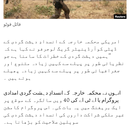
ENVIRONMENT AND HEALTH
IDEALS AND INSTITUTIONS
فائل فوٹو
امریکی محکمہ خارجہ کے انسدادِ دہشت گردی کے
ڈپٹی کوآرڈینیٹر گریگ لوجرفو نے کہا ہے کہ
’’ہمیں دہشت گردی کے خطرات کا سامنا ہے جو
نظریاتی طور پر پہلے سے کہیں زیادہ متنوع اور
جغرافیائی طور پر پہلے سے کہیں زیادہ پھیلے
ہوئے ہیں ۔
انہوں نے محکمہ خارجہ کے انسدادِ دہشت گردی امدادی
پروگرام یا اے ٹی اے کی 40 ویں سالگرہ کے موقع پر
ایک بریفنگ میں یہ بات کی۔ اس پروگرام کامشن
غیر ملکی شراکت داروں کی انسداد دہشت گردی کی
سویلین صلاحیت کو بڑھانا ہے۔