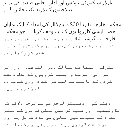
بارڈر سیکیورٹی یونٹس اور ادارہ جاتی قیادت کی بہتر
صلاحیتوں کے ذریعےکیے جائیں گے۔
محکمہ خارجہ تقریباً 200 ملین ڈالر کی امداد کا ایک نمایاں
حصہ ایسی کارروائیوں کے لیے وقف کرتا ہے جو محکمہ
خارجہ نے گزشتہ 40 برسوں سے مشرقی افریقہ میں
انسدادِ دہشت گردی کی سویلین صلاحیتوں کے لیے
مختص کر رکھا ہے۔
مشرقی ایشیا کے ممالک بھی القاعدہ اور آئی
ایس آئی ایس سے وابستہ گروپوں کے خلاف دہشت
گردی کے خاتمے کے لیے شراکت داروں کے ساتھ
کھڑے رہے ہیں۔
ڈپٹی کوآرڈینیٹر لوجر فو نے توجہ دلائی کہ
انڈونیشیا اور فلپائن میں ملکی قانون کے بہتر
نفاذ کے نتیجے میں حملوں کی مدد شامل ہے اور
جو دہشت گردوں پر دباؤ برقرار رکھتا ہے۔