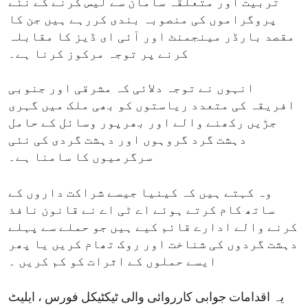
تربیت اور متعلقہ سامان سے لیس کرنے کے نئے
پروگراموں کی منصوبہ بندی کررہے ہیں جن کا
مقصد بارڈر مینجمنٹ اور آئی ای ڈیز کا مقابلہ
کرنے پر توجہ مرکوز کرنا ہے۔
انہوں نے توجہ دلائی کہ مشرقی اور جنوبی
افریقہ کی متعدد ریاستوں کو بھی ملک میں گہری
جڑیں رکھنے والے اور بھرپور وسائل کے حامل
دہشت گرد گروہوں اور دہشت گردی کی نئی
سرگرمیوں کا سامنا ہے۔
وہ کہتے ہیں کہ کینیا جیسے شراکت داروں کے
ساتھ کام کرتے ہوئے اے ٹی اے نے قانون نافذ
کرنے والے ادارے قائم کیے ہیں جو حملے سے پہلے
دہشت گردوں کی شناخت اور روک تھام کریں یا پھر
ایسے حملوں کے اثرات کو کم کریں ۔
یہ اقدامات جوابی کارروائی والی ٹیکٹیکل فورس ، ایلیٹ