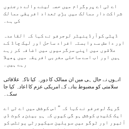
اے ٹی اے پروگرام میں حصہ لینے والے درجنوں
شراکت دار ممالک میں بڑی تعداد افریقی ممالک
کی ہے۔
ڈپٹی کوآرڈینیٹر لوجرفو نے کہا کہ القاعدہ
اور داعش سے وابستہ افراد ساحل اور لیک چاڈ کے
علاقوں میں اپنی سرگرمیوں میں اضافہ کر رہے
ہیں اور اب اسے ساحلی مغربی افریقہ میں پھیلا
رہے ہیں۔
انہوں نے حال ہی میں ان ممالک کا دورہ کیا تاکہ علاقائی
سلامتی کو مضبوط بنانے کے امریکی عزم کا اعادہ کیا جا
سکے۔
گریگ لوجرفو نے کہا کہ ’’ اس کوشش میں اے ٹی اے
ایک کلیدی کوشش ہو گی کیوں کہ ہم بینن، کوٹ ڈی
آئیور اور ٹوگو میں سویلین سیکیورٹی یونٹس کو