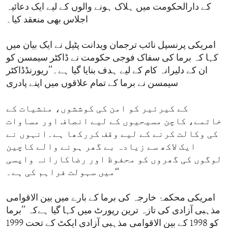
کے دارالحکومت میں ہلاک ہونے والوں کے لیے ایک دعائیہ
اجلاس بھی منعقد کیا۔
امریکی پرنسپل نائب ترجمان ویدانت پٹیل نے ایک بیان میں
کہا کہ برما کی سفاک فوجی حکومت نے ڈاکٹر سیمسن کو
ان کے دلیرانہ کام کے لیے ہدف بنایا گیا ہے۔’’ریورنڈڈاکٹر
سیمسن نے برما کے تمام علاقوں میں اپنے پادری
کے کیرئیر کو امن کی کوششوں، منشیات کے
خاتمے، کاچن مسیحیوں کے لیے انصاف اور مساوات
کی وکالت کرنے کے لیے وقف کررکھا ہے۔انہوں نے
ایک لاکھ سے زیادہ بے گھر ہونے والے کاچین
لوگوں کی گھروں کو محفوظ اور رضاکارانہ واپسی
میں سہولت فراہم کی ہے۔‘‘
امریکی محکمۂ خارجہ کی برما کے بارے میں بین الاقوامی
مذہبی آزادی کی تازہ ترین رپورٹ میں کہا گیا ہےکہ ’’برما
کو 1998 کے بین الاقوامی مذہبی آزادی ایکٹ کے تحت 1999