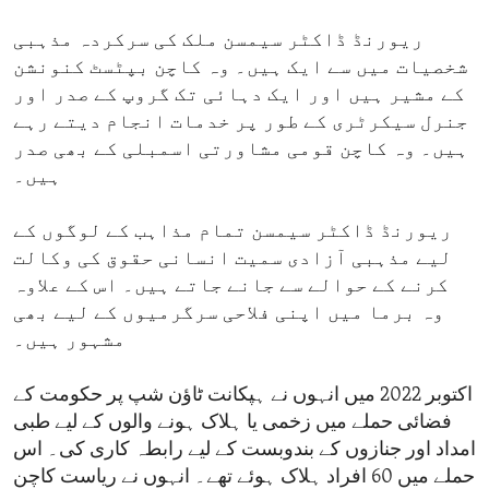
ریورنڈ ڈاکٹر سیمسن ملک کی سرکردہ مذہبی
شخصیات میں سے ایک ہیں۔ وہ کاچن بپٹسٹ کنونشن
کے مشیر ہیں اور ایک دہائی تک گروپ کے صدر اور
جنرل سیکرٹری کے طور پر خدمات انجام دیتے رہے
ہیں۔ وہ کاچن قومی مشاورتی اسمبلی کے بھی صدر
ہیں۔
ریورنڈ ڈاکٹر سیمسن تمام مذاہب کے لوگوں کے
لیے مذہبی آزادی سمیت انسانی حقوق کی وکالت
کرنے کے حوالے سے جانے جاتے ہیں۔ اس کے علاوہ
وہ برما میں اپنی فلاحی سرگرمیوں کے لیے بھی
مشہور ہیں۔
اکتوبر 2022 میں انہوں نے ہپکانت ٹاؤن شپ پر حکومت کے
فضائی حملے میں زخمی یا ہلاک ہونے والوں کے لیے طبی
امداد اور جنازوں کے بندوبست کے لیے رابطہ کاری کی۔ اس
حملے میں 60 افراد ہلاک ہوئے تھے۔ انہوں نے ریاست کاچن