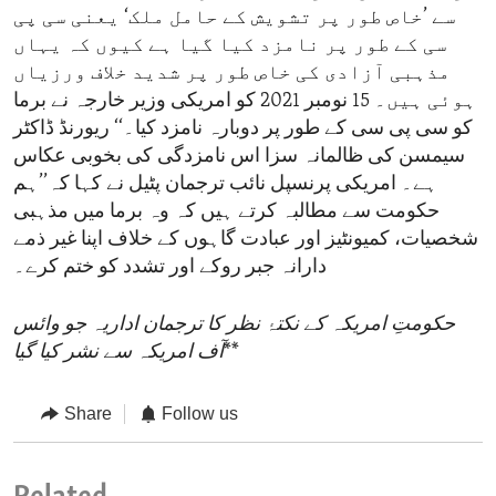
سے ’خاص طور پر تشویش کے حامل ملک‘ یعنی سی پی
سی کے طور پر نامزد کیا گیا ہے کیوں کہ یہاں
مذہبی آزادی کی خاص طور پر شدید خلاف ورزیاں
ہوئی ہیں۔ 15 نومبر 2021 کو امریکی وزیر خارجہ نے برما
کو سی پی سی کے طور پر دوبارہ نامزد کیا۔‘‘ ریورنڈ ڈاکٹر
سیمسن کی ظالمانہ سزا اس نامزدگی کی بخوبی عکاس
ہے۔ امریکی پرنسپل نائب ترجمان پٹیل نے کہا کہ’’ہم
حکومت سے مطالبہ کرتے ہیں کہ وہ برما میں مذہبی
شخصیات، کمیونٹیز اور عبادت گاہوں کے خلاف اپنا غیر ذمے
دارانہ جبر روکے اور تشدد کو ختم کرے۔
حکومتِ امریکہ کے نکتۂ نظر کا ترجمان اداریہ جو وائس
**
آف امریکہ سے نشر کیا گیا
Share
Follow us