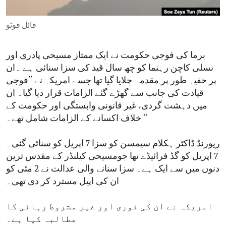
ENVIRONMENT AND HEALTH
فائل فوٹو
IDEALS AND INSTITUTIONS
برما کی فوجی حکومت نے ایک ممتاز مسیحی پادری اور
نسلی کاچن رہنما کو چھ سال قید کی سزا سنائی ہے ۔ان
پر خفیہ طور پر مقدمہ چلایا گیا تھا جسے امریکہ نے ’’فوجی
قیادت کی جانب سے گھڑے گئے الزامات قرار دیا گیا۔ ان
میں دہشت گردی، غیر قانونی وابستگی اور حکومت کے
خلاف اکسانے کے الزامات شامل تھے۔ ‘‘
ریورنڈ ڈاکٹر ہکلام سیمسن کو سزا 7 اپریل کو سنائی گئی۔
7 اپریل کو گڈ فرائیڈے تھا جومسیحی کیلنڈر کے مقدس ترین
دنوں میں سے ایک ہے۔ سزا سنانے والی عدالت نے 2 مئی کو
ان کی اپیل مسترد کر دی تھی۔
امریکہ نے ان کی فوری اور غیر مشروط رہائی کا
مطالبہ کیا ہے۔