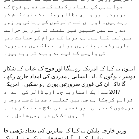
جوابدہی کی بنیاد رکھنے کے ساتھ ہم فوج کے
موجودہ اور جاری مظالم روکنے کے لیے کام کر
رہے ہیں۔ اور ان تمام لوگوں کی رہائی پر زور
دے رہے ہیں جنہیں غیر منصفانہ طور پر حراست
میں لیا گیا ہے۔ ہم برما کے عوام کی حمایت بھی
جاری رکھے ہوئے ہیں جو اپنے ملک میں جمہوریت
کی واپسی کے لیے جد وجہد کر رہے ہیں۔
انہوں نے کہا کہ امریکہ روہنگیا اور فوج کے عتاب کے شکار
دوسرے لوگوں کے لیے انسانی ہمدردی کی امداد جاری رکھے
گا تاکہ ان کی فوری ضرورتیں پوری ہو سکیں۔ امریکہ
2017 سے ایک اعشاریہ چھ ارب ڈالر کی امداد
فراہم کرچکا ہے جس میں تعلیم، صدمات سے دوچار
مریضوں کے ذہنی اور نفسیاتی علاج سے لے کر پناہ
گاہوں تک کی فراہمی شامل ہے۔
وزیرِ خارجہ بلنکن نے کہا کہ متاثرین کی تعداد بڑھتی جا
رہی ہے۔ میانمار کے لیے آزاد تحقیقاتی میکنزم نے اب تک