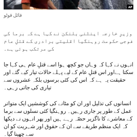
ENVIRONMENT AND HEALTH
فائل فوٹو
IDEALS AND INSTITUTIONS
وزیرِ خارجہ اینٹنی بلنکن نے کہا ہے کہ برما کی
فوجی حکومت روہنگیا اقلیتی برادری کے قتلِ عام
کی مرتکب ہوئی ہے۔
انہوں نے کہا کہ وہاں جو کچھ ہوا اسے قتلِ عام ہی کہا جا
سکتا ہےاور اس قتلِ عام کے لیے پہلے حالات تیار کیے گئے اور
حقیقت یہ ہے کہ اس کی کئی برسوں بلکہ عشروں سے
تیاری کی جاتی رہی۔
انسانوں کی تذلیل اور ان کو مٹانے کی کوششیں ایک متواتر
عمل کے طور پر جاری رہیں۔ روہنگیا کئی نسلوں سے برما
کے معاشرے کا ناگزیر حصّہ رہے ہیں اور پھر انہوں نے دیکھا
کہ ایک منظم طریقے سے ان کے حقوق اور شہریت کو ان
سے چھینا گیا۔