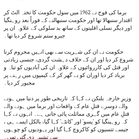
برما کی فوج نے 1962 میں سول حکومت کا تختہ الٹ کر
اقتدار سنبھالا تھا اور حکومت سنبھالنے کے فوراً بعد روہنگیا
اور دیگر نسلی اقلیتوں کے ساتھ بد سلوکی کے علاوہ ان پر
جبرو ستم شروع کر دیا تھا۔
حکومت نے ان کی شہریت سے بھی انہیں محروم کرنا
شروع کر دیا اور ان کے خلاف دہشت گردی، جنسی زیادتی
اور قتل کی کارروائیوں کے علاوہ ان کی آبادیوں کو تباہ و
برباد کر دیا اوران کو بے گھر کر کے کیمپوں میں رہنے پر
مجبور کر دیا۔
وزیرِ خارجہ بلنکن نے کہا کہ تاریخی طور پر دنیا میں ہونے
والے دوسرے قتلِ عام کے واقعات اور برما میں ہونے والے
قتلِ عام میں گہری مماثلت پائی جاتی ہے۔ انہوں نے کہا
کہ روہینگیا کو 'پسو' اور 'کانٹے' کہا گیا، بالکل ایسے ہی ،
جیسے تتسیوں کو کاکروچ کہا گیا اور یہودیوں کو چوہوں
سے تشبیہ دی گئی تھی۔