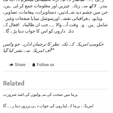
پندرہ لاکھ سے زیادہ چیزیں اور معلومات جمع کر لی ہیں،
جن میں چشم دید شہادتیں، دستاویزات، پیغامات، تصاویر،
ویڈیو، جٖغرافیائی نقشے اورسوشل میڈیا صفحات وغیرہ
شامل ہیں۔ وہ وقت آنے والا ہے جب ان ظالمانہ افعال کے
ذمّہ داروں کو اس کا جواب دینا پڑے گا۔
حکومتِ امریکہ کے نکتۂ نظر کا ترجمان اداریہ جو وائس
**
آف امریکہ سے نشر کیا گیا
Share
Follow us
Related
برما میں صحت کی سہولتوں کی اشد ضرورت
امریکہ، برما کے لیڈروں کی جواب دہی پرزور دیتا رہے گا