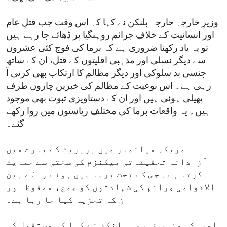
وزیرِ خارجہ خارجہ بلنکن نے کہا کہ اس وقت جب قتلِ عام
اور انسانیت کے خلاف جرائم روہنگیا پر ڈھائے جا رہے ہیں
تو یہ یاد رکھنا ضروری ہے کہ برما کی فوج کئی عشروں
سے دیگر نسلی اور مذہبی اقلیتوں کے قتل، ان کے ساتھ
جنسی بد سلوکی اور دیگر مظالم کا ارتکاب بھی کرتی آ
رہی ہے۔ اس نوعیت کے مظالم کی خبریں چاروں طرف
پھیلی ہوئی ہیں اور ان کے دستاویزی ثبوت بھی موجود
ہیں۔ یہ واقعات برما کی مختلف ریاستوں میں روا رکھے
گئے۔
امریکہ میانمار میں بربریت کے بارے میں
آزادانہ تحقیقاتی میکنزم کی سختی سے حمایت
کرتا ہے۔ جس کے تحت برما میں ہونے والے بین
الاقوامی جرائم کی شہادتوں کو جمع، محفوظ اور
ان کا تجزیہ کیا جا رہا ہے۔
امریکی وزیرِ خارجہ بلنکن نے کہا کہ مستقبل کی