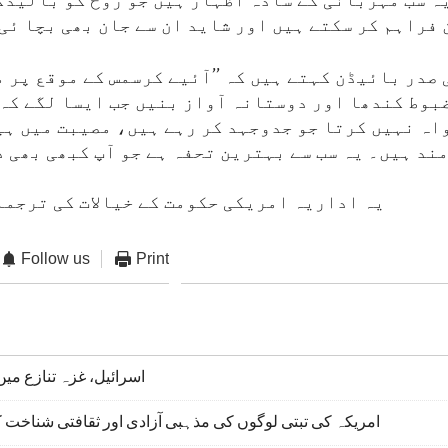
یہ سب مہربانی کے سادہ اظہار ہیں جو روح کو بالیدگ
فراہم کر سکتے ہیں اور شاید ان سے جان بھی بچا ئی
صدر بائیڈن کہتے ہیں کہ ’’آئیے کرسمس کے موقع پر م
بوط کندھا اور دوستانہ آواز بنیں جب ایسا لگے کہ 
اہ نہیں کرتا جو جدوجہد کر رہے ہیں، مصیبت میں ہی
ند ہیں۔ یہ سب سے بہترین تحفہ ہے جو آپ کبھی بھی 
یہ اداریہ امریکی حکومت کے خیالات کی ترجما
Follow us
Print
اسرائیل، غزہ تنازع می
امریکہ کی تبتی لوگوں کی مذہبی آزادی اور ثقافتی شناخت