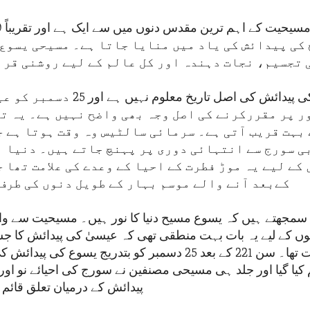
کی پیدائش کی یاد میں منایا جاتا ہے۔ مسیحی یسوع 
 تجسیم، نجات دہندہ اور کل عالم کے لیے روشنی قرا
مسیح کی پیدائش کی اصل تاریخ معلوم ن
ر پر مقررکرنے کی اصل وجہ بھی واضح نہیں ہے۔ یہ ت
بہت قریب آتی ہے۔ سرمائی سالٹیس وہ وقت ہوتا ہے ج
ی سورج سے انتہائی دوری پر پہنچ جاتے ہیں۔ دنیا ب
کے لیے یہ موڑ فطرت کے احیا کے وعدے کی علامت تھا 
کےبعد آنے والے موسم بہار کے طویل دنوں کی طرف 
مجھتے ہیں کہ یسوع مسیح دنیا کا نور ہیں۔ مسیحیت سے واب
وں کے لیے یہ بات بہت منطقی تھی کہ عیسیٰ کی پیدائش کا جشن
یہی صحیح وقت تھا۔ سن 221 کے بعد 25 دسمبر کو بتدریج یسوع ک
 کیا گیا اور جلد ہی مسیحی مصنفین نے سورج کی احیائے نو اور 
پیدائش کے درمیان تعلق قائم 