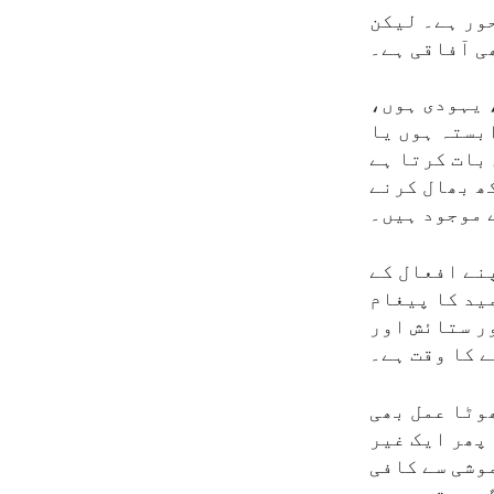
ور ہے۔ لیکن
ی آفاقی ہے۔
، یہودی ہوں،
بستہ ہوں یا
بات کرتا ہے
ھ بھال کرنے
 موجود ہیں۔
نے افعال کے
ید کا پیغام
ر ستائش اور
 کا وقت ہے۔
ھوٹا عمل بھی
پھر ایک غیر
وشی سے کافی