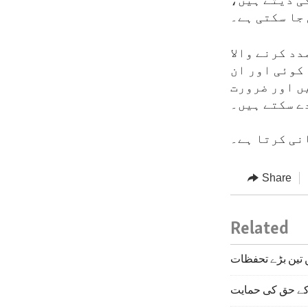
ی دیتے ہیں،
 جا سکتی ہے۔
دد کرنے والا
کوئی اور ان
ں اور ضرورت
دے سکتے ہیں۔
نی کرتا ہے۔
Share
Related
ں تین بڑے تحفظات
 کے حق کی حمایت