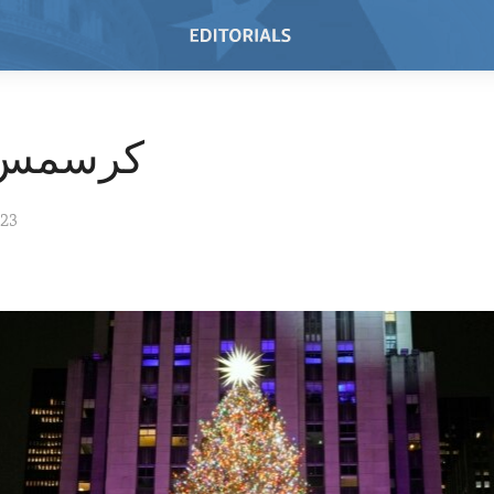
کرسمس 023
023