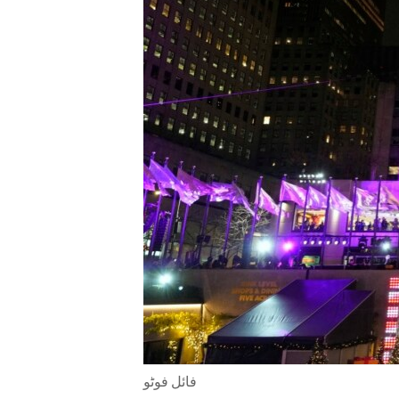
ENVIRONMENT AND HEALTH
IDEALS AND INSTITUTIONS
فائل فوٹو