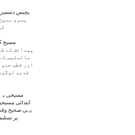
یسوع مسیح 
کی
پیدائش کے طو
سالسٹیس کے 
اور قطب جنوب
قدیم لوگوں 
مسیحی یہ س
ابتدائی مسیحی
پر تسلیم