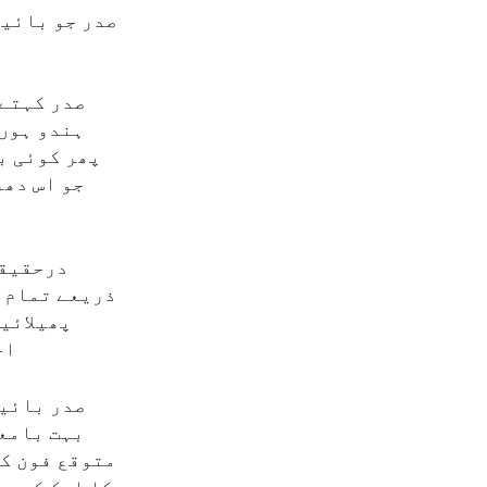
صدر جو بائیڈ
صدر کہتے 
ہندو ہوں،
پھر کوئی ب
جو اس دھر
درحقیقت
ذریعے تمام ا
پھیلائی
اج
صدر بائیڈ
بہت بامعن
متوقع فون کا