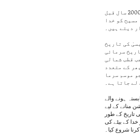
پچیس دسمبرمسیحیت کے اہم ترین مقدس دنوں میں سے ایک ہے اور تقریباً 2000 سال قبل
مسیح کو خدا
ر دیتے ہیں۔
ہیں ہے اور 25 دسمبر کو عیسیٰ کی تاریخ
اریخ سرمائی
ب قطب شمالی
ھر کے متعدد
جو موسم سرما
لے جاتا ہے۔
ستہ ہونے والے
 منانے کے لیے
ی پیدائش کی تاریخ کے طور
خدا کے بیٹے کی
کرنا شروع کیا۔