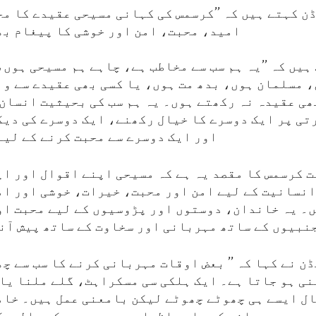
ن کہتے ہیں کہ ’’کرسمس کی کہانی مسیحی عقیدے کا مح
امید، محبت، امن اور خوشی کا پیغام بھ
ہیں کہ ’’یہ ہم سب سے مخاطب ہے، چاہے ہم مسیحی ہوں
 مسلمان ہوں، بدھ مت ہوں، یا کسی بھی عقیدے سے وا
ھی عقیدہ نہ رکھتے ہوں۔ یہ ہم سب کی بحیثیت انسان 
تی پر ایک دوسرے کا خیال رکھنے، ایک دوسرے کی دیک
اور ایک دوسرے سے محبت کرنے کے لیے
 کرسمس کا مقصد یہ ہے کہ مسیحی اپنے اقوال اور اپ
نسانیت کے لیے امن اور محبت، خیرات، خوشی اور ام
ں۔ یہ خاندان، دوستوں اور پڑوسیوں کے لیے محبت او
نبیوں کے ساتھ مہربانی اور سخاوت کے ساتھ پیش آنے
ن نے کہا کہ ’’ بعض اوقات مہربانی کرنے کا سب سے چ
ی ہو جاتا ہے۔ ایک ہلکی سی مسکراہٹ، گلے ملنا یا 
ل ایسے ہی چھوٹے چھوٹے لیکن بامعنی عمل ہیں۔ خام