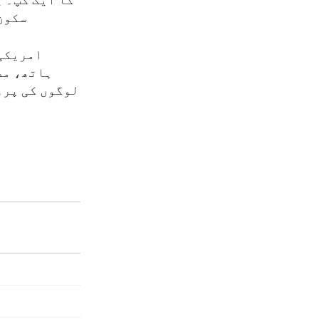
کا ایک کپ۔ 
سکون 
امریکی 
ہاتھ، مض
لوگوں کی پرو
م