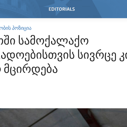
ᲝᲑᲘᲡ ᲞᲝᲖᲘᲪᲘᲐ
თში სამოქალაქო
ადოებისთვის სივრცე კ
 მცირდება