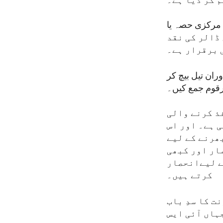
م کر دیا ہے۔
 مرکزی حصہ یا
ہے اور شام اور عراق میں موجود اپنے 25 ملین ڈالر کی نقد
 برقرار ہے۔
 کے دوران تیل بیچ کر
رقوم جمع کیں۔
ذ کرنے والی
ی ہے۔ اور اس
ھرنے کے لیے
ار اور کبھی
ے لیےانحصار
کرتے ہیں۔
ت کا سدِ باب
ہاں آئی ایس