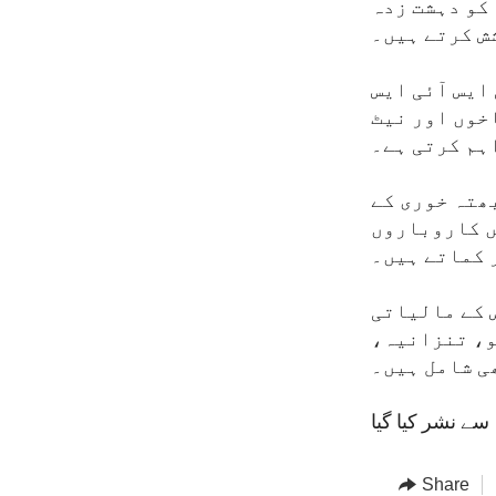
 کو دہشت زدہ
ش کرتے ہیں۔
ایس آئی ایس
اخوں اور نیٹ
ہم کرتی ہے۔
ھتہ خوری کے
ں کاروباروں
ر کماتے ہیں۔
س کے مالیاتی
و، تنزانیہ،
ی شامل ہیں۔
Share