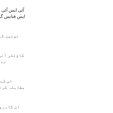
آئی ایس آئی 
ایس فنانس گرو
نومبر کے 
کاؤنٹر آئی
نے 
اس کے 
مقابلہ کرنے
ان کارروا