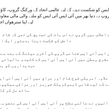
ایس کو شکست دینے کے لیے عالمی اتحاد کے ورکنگ گروپ، کاؤنٹ
پ نے دنیا بھر میں آئی ایس آئی ایس کو ملنے والی مالی معاو
لیے اپنا سترھواں اج
اجلاس میں گروپ نے اس بات کی تصدیق کی تھی کہ شام 
داعش کو شکست دینا بدستور ایک اہ
 ایس آئی ایس فنانس گروپ کی آخری میٹنگ کے بعد س
مشرق وسطیٰ میں آئی ایس آئی ایس کے کلیدی مالیاتی
عہدیداروں کو ہد
علاوہ امریکی فوج شام اور عراق میں آئی ایس آئی ای
 کے لیے شامی ڈیموکریٹک فورسز اور عراقی سیکیور
ساتھ مل کر کا
ئیوں نے عالمی سطح پر آئی ایس آئی ایس کی منصوبہ 