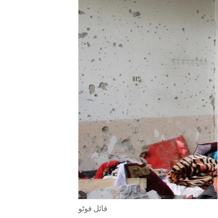
ENVIRONMENT AND HEALTH
IDEALS AND INSTITUTIONS
فائل فوٹو