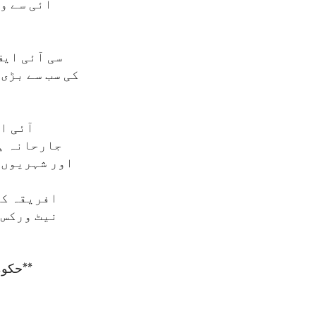
آئی سے 
سی آئی ای
کی سب سے بڑی 
آئی ای
جارحانہ ہ
اور شہریوں ک
افریقہ کے
نیٹ ورکس 
حکومتِ امریکہ کے نکتۂ نظر کا ترجمان اداریہ جو وائس آف امریکہ سے نشر کیا گیا**