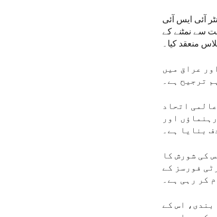
ر آئی ایس آئی
نت سے نمٹنے کے
لاس منعقد کیا۔
اور عراق میں
م ترجیح ہے۔
ےعالمی اتحاد
 رہنماؤں اور
ف بنایا ہے۔
س کی شورش کا
ٹی فورسز کے
م کر رہی ہے۔
بندی، اس کے