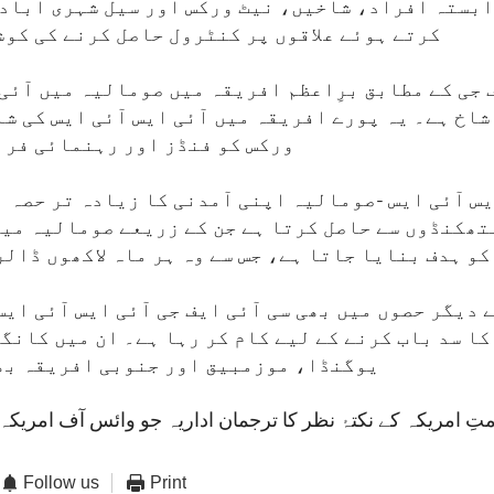
وابستہ افراد، شاخیں، نیٹ ورکس اور سیل شہری آباد
کرتے ہوئے علاقوں پر کنٹرول حاصل کرنے کی کوش
ف جی کے مطابق برِاعظم افریقہ میں صومالیہ میں آئی 
شاخ ہے۔ یہ پورے افریقہ میں آئی ایس آئی ایس کی ش
ورکس کو فنڈز اور رہنمائی فرا
س آئی ایس -صومالیہ اپنی آمدنی کا زیادہ تر حصہ ب
تھکنڈوں سے حاصل کرتا ہے جن کے زریعے صومالیہ می
و ہدف بنایا جاتا ہے، جس سے وہ ہر ماہ لاکھوں ڈال
 دیگر حصوں میں بھی سی آئی ایف جی آئی ایس آئی ای
کا سد باب کرنے کے لیے کام کر رہا ہے۔ ان میں کانگ
یوگنڈا، موزمبیق اور جنوبی افریقہ بھ
Follow us
Print