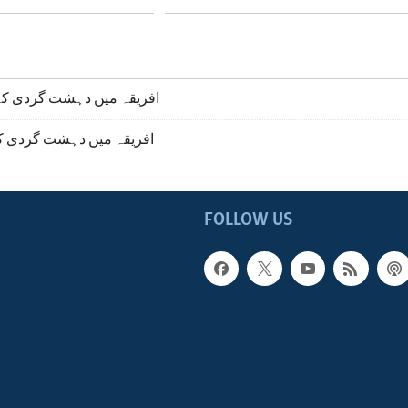
افریقہ میں دہشت گردی کے 
افریقہ میں دہشت گردی کا
FOLLOW US