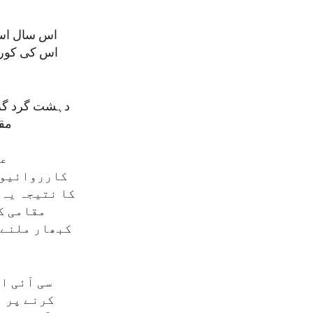
اس سال اس 
مقا
عا
کارروائیوں 
کا نتیجہ یہ 
مقامی ک
کبھار ملنے 
سی آئی ا
کرنے پر ا