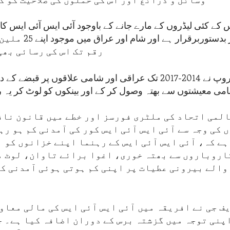
وسائل و ذرائع اور اس کی حملوں کی صلاحیت کو ک
کے کئی لیڈروں کے مارے جانے کے باوجود آئی ایس آئی ایس کا
اس کی کور بدستوربرقرار 
رقم تک اس کی رسائی بھی
دہشت گرد گروپ نے 2014-2017 تک عراقی اور شامی علاقوں پر قبضے
می معیشتوں سے بھتہ وصول کر کے اور بینکوں کو لوٹ کر یہ 
لمی اتحاد کی ملٹری فورسز اور خطے میں قانون ناف
کی وجہ سے آئی ایس آئی ایس کور کی آمدنی کم ہو رہ
ہے کہ، آئی ایس آئی ایس کے رہنما اپنے خزانوں کو ب
اروباروں سے بھتہ خوری، اغوا برائے تاوان، لوٹ م
والے بیرونی عطیات پر اپنی کم ہوتی ہوئی آمدنی ک
یف جی نے افریقہ میں آئی ایس آئی ایس کی مالی معاون
پنی توجہ میں گزشتہ برس کے دوران اضافہ کیا ہے۔ ج