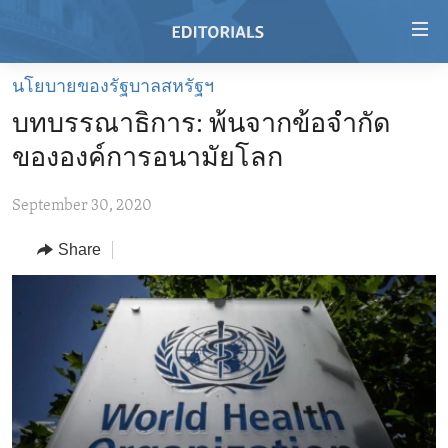
Accessibility
links
Skip
นโยบายของรัฐบาลสหรัฐฯ
to
HOME
บทบรรณาธิการ: พ้นจากข้อจำกัด
main
VIDEO
content
ขององค์การอนามัยโลก
RADIO
Skip
to
September 30, 2020
REGIONS
main
Share
TOPICS
AFRICA
Navigation
Skip
ARCHIVE
AMERICAS
HUMAN RIGHTS
to
ABOUT US
ASIA
SECURITY AND DEFENSE
Search
EUROPE
AID AND DEVELOPMENT
FOLLOW US
MIDDLE EAST
DEMOCRACY AND GOVERNANCE
ECONOMY AND TRADE