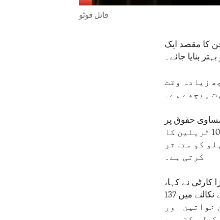
فائل فوٹو
جن کا مقصد ایک
 سے کچھ زیادہ وقت
ت پیچھے ہے۔
مساوی حقوق پر
سرمایہ کاری کریں تو اقوام متحدہ کے مطابق عالمی معیشت میں ہر سال 10 ٹریلین کا
لو کو متاثر
کرتی ہے۔
 کارٹی نے کہا،
"موجودہ معاشی رجحانات کی بنیاد پر، تمام خواتین اور لڑکیوں کو غربت سے نکالنے میں 137
ے۔ موسمیاتی تبدیلی، 2050 تک ،مزید 158 ملین خواتین اور