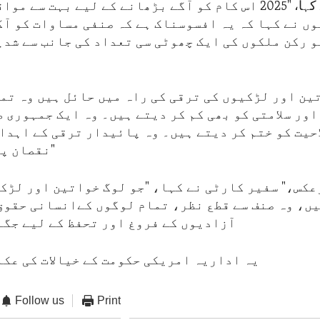
سفیر کارٹی نے کہا، "2025 اس کام کو آگے بڑھانے کے لیے بہت س
ں نے کہا کہ یہ افسوسناک ہے کہ صنفی مساوات کو آگ
 رکن ملکوں کی ایک چھوٹی سی تعداد کی جانب سے شدی
ور سلامتی کو بھی کم کر دیتے ہیں۔ وہ ایک جمہوری 
حیت کو ختم کر دیتے ہیں۔ وہ پائیدار ترقی کے اہدا
نقصان پہنچاتے ہیں۔"
ں، وہ صنف سے قطع نظر، تمام لوگوں کےانسانی حقوق
آزادیوں کے فروغ اور تحفظ کے لیے جگہ
یہ اداریہ امریکی حکومت کے خیالات کی عکا
Follow us
Print