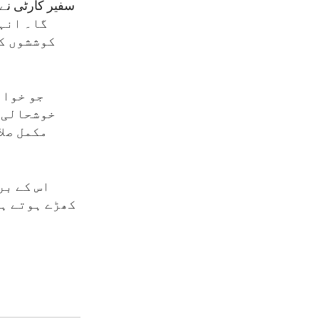
گا۔ انہو
کوششوں کو
خوشحالی ا
مکمل صلا
کھڑے ہوتے ہی