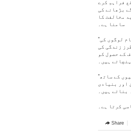
ے مواقع فراہم کرے
ے بڑھانے کی
د مخالفت کا
سامنا ہے۔
"جو خواتین اور لڑکیوں کی ترقی کی راہ میں حائل ہیں وہ تمام لوگوں کی
طرز زندگی کی
ف کے حصول کو
"اس کے برعکس،" سفیر کارٹی نے کہا، "جو لوگ خواتین اور لڑکیوں کے ساتھ
 اور بنیادی
 بناتے ہیں۔
سی کرتا ہے۔
Share