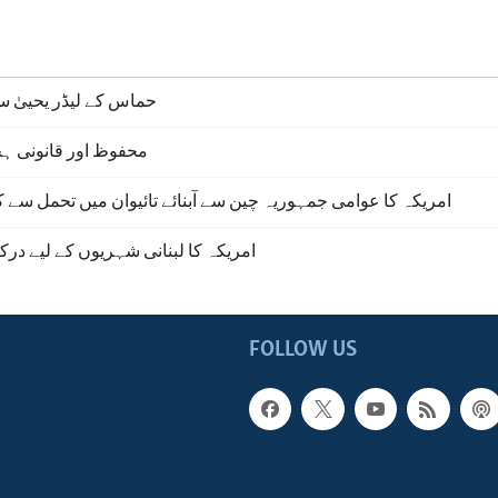
حماس کے لیڈر یحییٰ س
محفوظ اور قانونی ہج
امریکہ کا عوامی جمہوریہ چین سے آبنائے تائیوان میں تحمل سے کا
امریکہ کا لبنانی شہریوں کے لیے درک
FOLLOW US