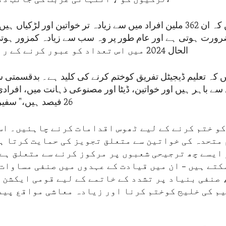
رورت ہوتی ہے اور عام طور پر وہ سب سے زیادہ کمزور ہو
الحال 2024 میں اس تعداد کو عبور کرنے کے راستے پر ہیں۔
سے باہر ہیں اور خواتین، ڈیٹا اور مصنوعی ذہانت میں، افرا
26 فیصد ہیں،" سفیر کارٹی نے کہا۔
 کو ختم کرنے کے لیے ٹھوس اقدامات کرنے چاہئیں۔ اس
متحدہ کی خواتین سے متعلق تجویز کی حمایت کرتا ہے.
ایسے چھ ترجیحی شعبوں پر مرکوز کرنے سے متعلق ہے 
کتے ہیں – ان میں قیادت کے عہدوں میں صنفی مساوات
صنفی بنیاد پر تشدد کے خاتمے کے لیے قومی ایکشن پ
م کی خلیج کوختم کرنا اور زیادہ معاشی مواقع پید