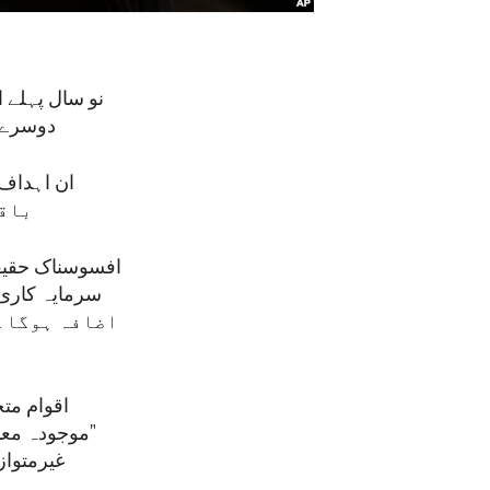
نو سال پہلے ا
دوسرے سے منسلک 17 اہداف کا ح
باقی
افسوسناک حقیقت
اضافہ ہوگا۔ 
اقوام مت