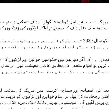
مریکہ نے 'سسٹین ایبل ڈویلپمنٹ گولز' اہداف تشکیل دیے تھے 
صول تھا تاکہ لوگوں کی زندگیوں کو بہتر بنایا جائے۔
ان اہداف کو سال 2030 تک حاصل کرنا ہے جس میں پانچ سال
 ہے، زیادہ تر اہداف میں پیش رفت مقررہ وقت سے بہ
 یہ ہے کہ اگر دنیا بھر میں حکومتیں خواتین اور لڑکیوں کے 
اس کی وجہ یہ ہے کہ صنفی عدم مساوات ترقی کے ہر پہ
حدہ کی اقتصادی اور سماجی کونسل میں امریکہ کی نمائندہ لزا
غیرمتوازن برس لگیں گ
لڑکیوں کو ، انتہائی غربت کی جانب دھکیل سکتی ہے،"