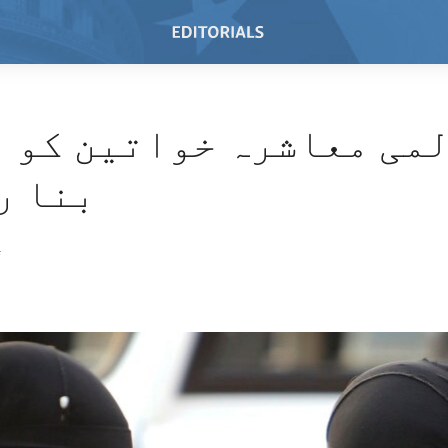
می معاشرہ خواتین کو 
بنا ر
4