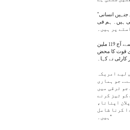
"ہم جانتے ہیں کہ ان 362 ملین افراد میں سے زیادہ تر خواتین اور لڑکیاں ہیں جنہیں انسانی
تی ہیں۔ ہم فی
ہم جانتے ہیں کہ تعلیم ڈیجیٹل تفریق کوختم کرنے کی کلید ہے۔ بدقسمتی سے، آج 119 ملین
دی قوت کا محض
 لیے امریکہ
.. جو ہماری
جو ترقی میں
 کو تیز کرنے
لان اپنانا،
ا کرنا شامل
ہیں۔"