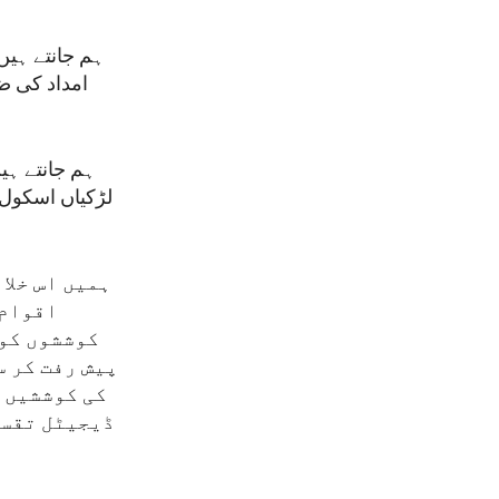
امداد کی ض
لڑکیاں اسکول 
ہمیں اس خلا
اقوام 
کوششوں کو 
پیش رفت کر س
کی کوششیں، 
ڈیجیٹل تقسی