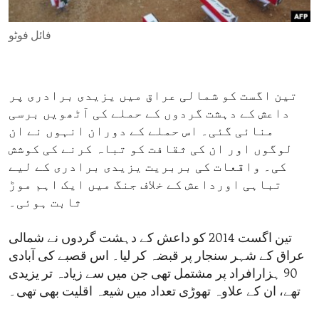
ENVIRONMENT AND HEALTH
فائل فوٹو
IDEALS AND INSTITUTIONS
تین اگست کو شمالی عراق میں یزیدی برادری پر
داعش کے دہشت گردوں کے حملے کی آٹھویں برسی
منائی گئی۔ اس حملے کے دوران انہوں نے ان
لوگوں اور ان کی ثقافت کو تباہ کرنے کی کوشش
کی۔ واقعات کی بربریت یزیدی برادری کے لیے
تباہی اورداعش کے خلاف جنگ میں ایک اہم موڑ
ثابت ہوئی۔
تین اگست 2014 کو داعش کے دہشت گردوں نے شمالی
عراق کے شہر سنجار پر قبضہ کر لیا۔ اس قصبے کی آبادی
90 ہزارافراد پر مشتمل تھی جن میں سے زیادہ تر یزیدی
تھے، ان کے علاوہ تھوڑی تعداد میں شیعہ اقلیت بھی تھی۔