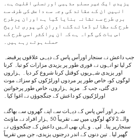
یزیدی ایک غیرمسلم مذہبی اورنسلی اقلیت ہے۔
انہیں ان کے عقائد کی وجہ سے داعش کی طرف سے
بری طرح سے نشانہ بنایا گیا ہے اوران پرطرح
طرح کے مظالم ڈھائے گئے اوران کی پوری تاریخ
اس بات کی گواہ ہے کہ ان پراکثر اسی طرح کے
حملے ہوتے رہے ہیں۔
جب داعش نے سنجار اورآس پاس کے دیہی علاقوں پرقبضہ
کر لیا تو انہوں نے فوری طور پر یزیدی مزارات کو تباہ کرنا
اور یزیدی شہریوں کوقتل کرنا شروع کر دیا۔ ہزاروں
لوگوں کو، خاص طور پر مردوں اورلڑکوں کو سزائے موت
دی گئی، جب کہ مزید ہزاروں، خاص طور پرخواتین
اورلڑکیوں کو داعش کے جنگجوؤں نے اغوا کیا۔
شہر اور آس پاس کے دیہات سے اپنے گھروں سے بھاگنے
والے 2 لاکھ لوگوں میں سے تقریباً 50 ہزار افراد نے ماؤنٹ
سنجارپر پناہ لی۔ وہاں بھی انہیں داعش کے جنگجوؤں نے
گھیر لیا۔ تین دنوں کے اندر درجنوں یزیدی، جن میں تقریباً