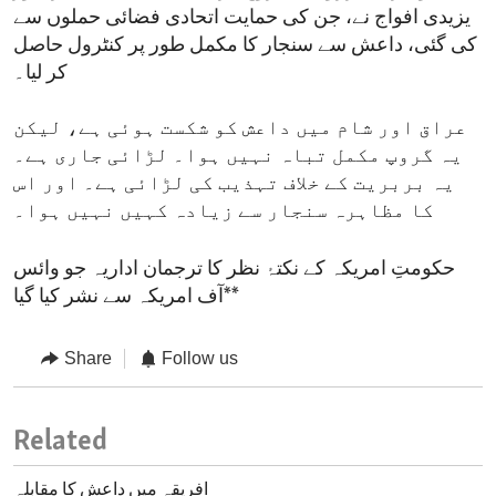
یزیدی افواج نے، جن کی حمایت اتحادی فضائی حملوں سے
کی گئی، داعش سے سنجار کا مکمل طور پر کنٹرول حاصل
کر لیا۔
عراق اور شام میں داعش کو شکست ہوئی ہے، لیکن
یہ گروپ مکمل تباہ نہیں ہوا۔ لڑائی جاری ہے۔
یہ بربریت کے خلاف تہذیب کی لڑائی ہے۔ اور اس
کا مظاہرہ سنجار سے زیادہ کہیں نہیں ہوا۔
حکومتِ امریکہ کے نکتۂ نظر کا ترجمان اداریہ جو وائس
آف امریکہ سے نشر کیا گیا**
Share
Follow us
Related
افریقہ میں داعش کا مقابلہ