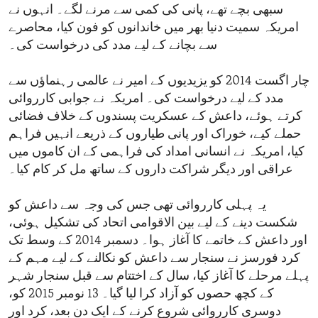
سبھی بچے تھے، پانی کی کمی سے مرنے لگے۔ انہوں نے
امریکہ سمیت دنیا بھر میں خاندانوں کو فون کیا، محاصرے
سے بچانے کے لیے مدد کی درخواست کی۔
چار اگست 2014 کو یزیدیوں کے امیر نے عالمی رہنماؤں سے
مدد کے لیے درخواست کی۔ امریکہ نے جوابی کارروائی
کرتے ہوئے، داعش کے عسکریت پسندوں کے خلاف فضائی
حملے کیے، خوراک اور پانی طیاروں کے ذریعے انہیں فراہم
کیا، امریکہ نے انسانی امداد کی فراہمی کے ان کاموں میں
عراقی اور دیگر شراکت داروں کے ساتھ مل کر کام کیا۔
یہ پہلی کارروائی تھی جس کی وجہ سے داعش کو
شکست دینے کے لیے بین الاقوامی اتحاد کی تشکیل ہوئی،
اور داعش کے خاتمے کا آغاز ہوا۔ دسمبر 2014 کے وسط تک
کرد فورسز نے سنجار سے داعش کو نکالنے کے لیے مہم کے
پہلے مرحلے کا آغاز کیا، سال کے اختتام سے قبل سنجار شہر
کے کچھ حصوں کو آزاد کرا لیا گیا۔ 13 نومبر 2015 کو،
دوسری کارروائی شروع کرنے کے ایک دن بعد، کرد اور