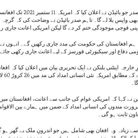
چودہ اپریل کو صدر جو بائیڈن نے اعلان کیا 
ھی واپس بلا لے گا۔ تاہم صدر بائیڈن نے وضاحت کی کہ گرچہ 
اپنی فوجی موجودگی ختم کر دے گا لیکن امریکی اعانت جاری 
 کہ ہم افغانستان کی حکومت کی مدد جاری رکھیں گے۔ انہوں نے 
ومی دفاع اور سیکیورٹی فورسز کے لیے اعانت جاری رکھی جائے
 خارجہ اینٹنی بلنکن نے ایک تحریری بیان میں اعلان کیا کہ افغا
لوگوں سے وع
گا۔
کن نے کہا کہ امریکی عوام کی جانب سے اعانت، افغانستان میں تق
 لاکھ ضرورت مندوں کی انسانی امداد کے ضمن میں ہمارے بین الاق
عاون ثابت ہو گی۔
 48 لاکھ سے زیادہ وہ افغان بھی شامل ہیں جو اندرونِ ملک بے گھر ہو