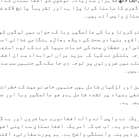
صرف اس برس ایک لاکھ 15 ہزار سے زیادہ لوگوں کو افغانستان
گھری کا سامنا کرنا پڑا ہے اور تقریباً پانچ لاکھ ض
تان واپس آئے ہیں۔
م کرونا وبا کی عالمگیر وبا کے جواب میں لوگوں کو
اقع، بنیادی صحت کی دیکھ بھال، ہنگامی غذائی امد
س اور حفظانِ صحت کی خدمات مہیا کرنے کے لیے استع
جہ بلنکن نے کہا کہ مزید براں اس امداد سے ان افغ
لے میں ضرورتوں پر توجہ دی جا سکے گی جنہیں سب سے 
ہیں۔
ن اور لڑکیاں شامل ہیں جنہیں خاص نوعیت کے خطرات 
نفی بنیاد پر تشدد شامل ہے، جو عالمگیر وبا اور ع
جہ ہے۔
یکہ نے واپس آنے والے افغانوں، مہاجروں اور بے گ
یح دی ہے۔ اب جب کہ امریکہ افغانستان سے اپنی افوا
ی دیرینہ وابستگی واضح ہے۔ ہم پورے سفارتی، اقتص