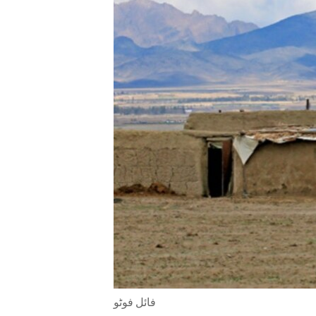
ENVIRONMENT AND HEALTH
IDEALS AND INSTITUTIONS
فائل فوٹو