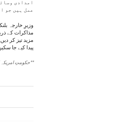
امدادی وسائل
عمل ہیں جو اف
وزیرِ خارجہ بلنک
مذاکرات کے ذری
پیدا کیے جا سک
**
حکومتِ امریکہ ک