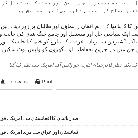
 کے ساتھ بدستور اس پرامن اور مستحکم مستقبل کی خ
غان عوام کی تمنا ہے اور جس کے وہ مستحق ہیں۔
ن کا کہنا تھا کہ ہم افغان رہنماؤں اور طالبان پر زور دیتے ہیں
عے ایک سیاسی حل اور مستقل اور جامع جنگ بندی کی جانب 
مزید تیز کر دیں تاکہ 40 برس سے زیادہ عرصے کے تنازع کو ختم کیا جا سکے
یں جن میں مہاجرین بحفاظت اپنے گھروں کو واپس لوٹ سکیں۔
ے نکتۂ نظر کا ترجمان اداریہ جو وائس آف امریکہ سے نشر کیا گیا
Follow us
Print
صدر بائیڈن کا افغانستان سے امریکی فوج ک
افغانستان اور عراق سے مزید امریکی فوج ک