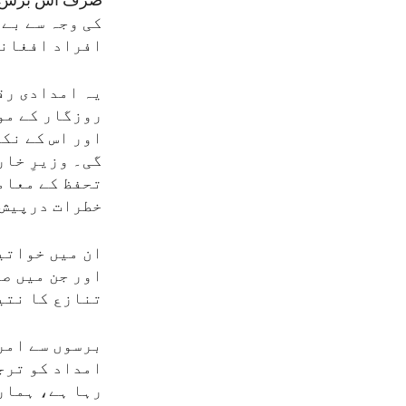
کی وجہ سے بے 
افراد افغانس
یہ امدادی رق
روزگار کے مو
اور اس کے نکا
گی۔ وزیرِ خار
تحفظ کے معام
خطرات درپیش 
ان میں خواتی
اور جن میں ص
تنازع کا نتی
برسوں سے امر
امداد کو ترج
رہا ہے، ہمار