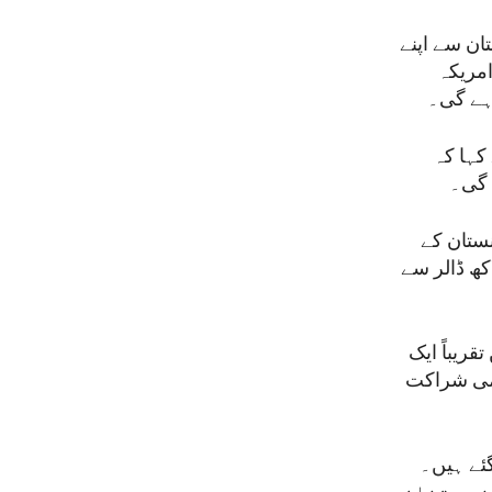
کہ امریکہ 11 ستمبر 2021 تک افغانستان سے اپنے
امریکہ
رہے گی۔
کہا کہ
 گی۔
نستان کے
دے کے مطابق امریکہ نئی انسانی امداد کی مد میں 26 کروڑ 60 لاکھ ڈالر سے
ریباً ایک
وامی شراکت
 گئے ہیں۔