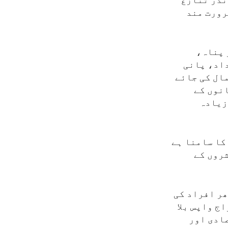
 کے اندر تنازع
رورت مند
 پناہ،
اد، پانی
مال کی جائے
انوں کے
زیادہ
کا سامنا ہے
شروں کے
ھر افراد کی
ج واپس بلا
ادی اور