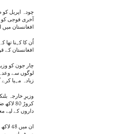
آخری فوجی کو ب
افغانستان میں 
اُن کا کہنا تھا
افغانستان کے ق
چار جون کو وزیرِ
زیادہ مہیا کرے 
وزیرِ خارجہ بلن
کروڑ 80
داروں کے لیے م
ان میں