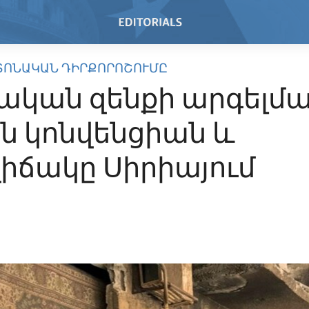
ՏՈՆԱԿԱՆ ԴԻՐՔՈՐՈՇՈՒՄԸ
ական զենքի արգելմ
ն կոնվենցիան և
իճակը Սիրիայում