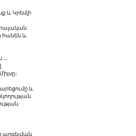
ք և Կրեմլի
ցիալական
ը հանեն և
ն …
վ
Միլսը։
արեցումը և
սկողության
ության
 արգելման