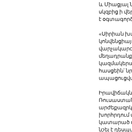
և Միացյալ
սկզբից ի վ
է օգտագործ
«Սիրիան խ
կոնվենցիա
վարչակարգ
մեղադրանքն
կազմակերպ
հասցեին՝ ն
ապացուցված
Իրավիճակն
Ռուսաստանը
արժեքազրկ
խորհրդում 
կատարած վ
նշել է դեսպ