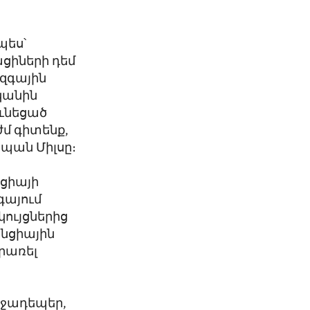
ի
պես՝
ացիների դեմ
ազգային
կանին
ունեցած
ժմ գիտենք,
սպան Միլսը։
նցիայի
գայում
կույցներից
ենցիային
րառել
միջադեպեր,