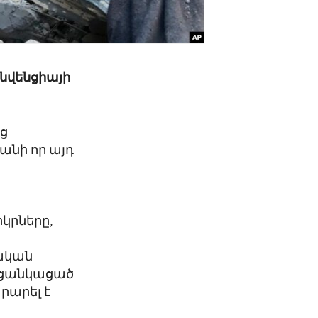
ոնվենցիայի
եց
անի որ այդ
կրները,
ր
իական
, ցանկացած
րարել է