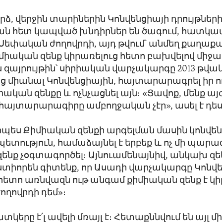
րձ, վերջին տարիներին Կոնվենցիայի դրույթներ
 հետ կապված խնդիրներ են ծագում, հատկա
 Սեփական ժողովրդի, այդ թվում՝ անմեղ քաղաք
միական զենք կիրառելուց հետո բախվելով միջ
 զայրույթին՝ սիրիական վարչակարգը 2013 թվա
 միանալ Կոնվենցիային, հայտարարագրել իր 
իական զենքը և ոչնչացնել այն։ «Ցավոք, մենք այ
 հայտարարագիրը ամբողջական չէր», ասել է դե
րպես Քիմիական զենքի արգելման մասին կոնվե
ետություն, համաձայնել է երբեք և ոչ մի պարա
ենք չօգտագործել։ Այնուամենայնիվ, անկախ զե
տիորեն գիտենք, որ Ասադի վարչակարգը Կոնվ
հետո առնվազն ութ անգամ քիմիական զենք է կի
ղովրդի դեմ»։
կերը է՛լ ավելի մռայլ է։ Հետաքննվում են այլ 