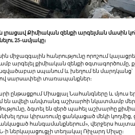
ին լրացավ Քիմիական զենքի արգելման մասին կ
նելու 25-ամյակը։
նին միջազգային հանրությունը որոշում կայացր
ամբ արգելել քիմիական զենքի օգտագործումը, ք
նգվածաբար սպանում և խեղում են մարդկանց՝
ով սարսափելի տառապանքներ։
րի ընթացքում Միացյալ Նահանգները և մյուս եր
ւմ են ավելի անվտանգ աշխարհի նկատմամբ մե
թյունը, ձգտել են զերծ պահել աշխարհը քիմ
անխել դրա կիրառումը ցանկացած մեկի կողմից
ցանկացած հանգամանքներում», վերջերս հայտա
Ն-ի ներկայացուցչի տեղակալ Ռիչարդ Միլսը։