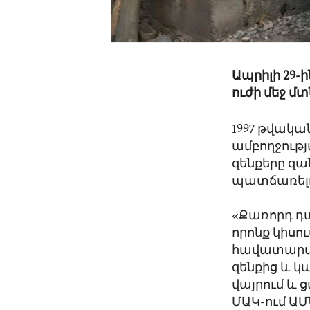
Ապրիլի 29-
ուժի մեջ մտ
1997 թվակա
ամբողջությ
զենքերը զա
պատճառել
«Քառորդ դա
որոնք կիսո
հավատարմու
զենքից և կ
վայրում և 
ՄԱԿ-ում ԱՄ