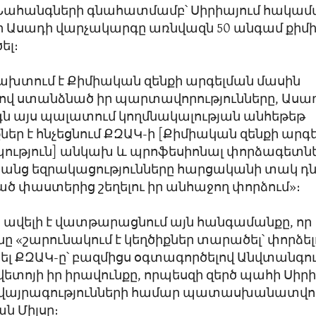
 Նահանգների գնահատմամբ՝ Սիրիայում հակա
եր Ասադի վարչակարգը առնվազն 50 անգամ քիմ
ել։
ախտում է Քիմիական զենքի արգելման մասին
յով ստանձնած իր պարտավորությունները, Ասա
ն այս պալատում կողմնակալության անհեթեթ
եր է հնչեցնում ՔԶԱԿ-ի [Քիմիական զենքի արգ
ություն] անկախ և պրոֆեսիոնալ փորձագետն
րանց եզրակացությունները հարցականի տակ դն
 փաստերից շեղելու իր անհաջող փորձում»։
 ավելի է վատթարացնում այն հանգամանքը, որ
 «շարունակում է կեղծիքներ տարածել՝ փորձել
ել ՔԶԱԿ-ը՝ բազմիցս օգտագործելով Անվտանգո
վետոյի իր իրավունքը, որպեսզի զերծ պահի Սիր
այրագությունների համար պատասխանատվութ
ան Միլսը։