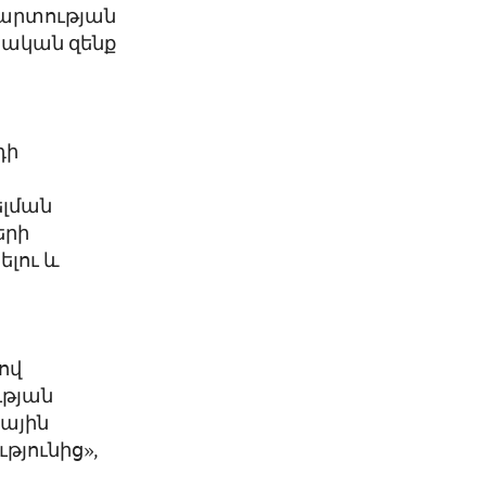
մարտության
իական զենք
դի
ելման
երի
ելու և
ով
ւթյան
իային
յունից»,