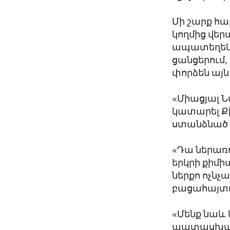
Մի շարք հա
կողմից վե
ապատեղեկա
ցանցերում,
փորձեն այն 
«Միացյալ Ն
կատարել Քի
ստանձնած ի
«Դա ներառ
երկրի քիմի
ներքո ոչն
բացահայտու
«Մենք նաև 
պատասխանա