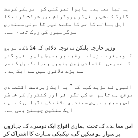
یہ نیا معاہدہ پاپوا نیو گنی کو امریکی کوسٹ
گارڈ کے شپ رائیڈر پروگرام میں شرکت کرنے کا
اہل بنائے گا جس کا مقصد غیر قانونی سمندری
سرگرمیوں کی روک تھام ہے۔
وزیر خارجہ بلنکن نے توجہ دلائی کہ 24 لاکھ مربع
کلومیٹر سے زیادہ رقبے پر محیط پاپوا نیو گنی
کا خصوصی اقتصادی زون جنوبی بحرالکاہل کے سب
سے بڑے علاقوں میں سے ایک ہے ۔
انہوں نے مزید کہا کہ ’’ یہ ایک زبردست اقتصادی
موقع ہے تاہم اس کی نگرانی اور کنٹرول کی خاطر
اس وسیع و عریض سمندری علاقے کی نگرانی کے لیے
ایک سنگین چیلنج بھی ہے۔
اس معاہدے کے تحت ہماری افواج ایک دوسرے کے جہازوں
پر سوار ہو سکیں گی، تیکنیکی مہارت کا اشتراک کر