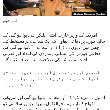
ENVIRONMENT AND HEALTH
IDEALS AND INSTITUTIONS
فائل فوٹو
امریکہ کے وزیر خارجہ اینٹنی بلنکن نے پاپوا نیو گنی کے
حالیہ دورے پر دفاعی تعاون کے ایک معاہدے پر دستخط کیے
جس میں انہوں نے کہا کہ یہ معاہدہ ’’پاپوا نیو گنی کی
دفاعی فورس کی انسانی ہمدردی کی امداد اور قدرتی
آفات سے نمٹنے کی صلاحیت میں اضافہ کرے گا۔
اس میں طبی دیکھ بھال اور بحرانوں سے متاثر
افراد کے لیے عارضی پناہ گاہیں فراہم کرنا
بھی شامل ہے۔
انہوں نے مزید کہا کہ ’’یہ معاہدہ پاپوا نیو گنی اور امریکی
افواج کے لیے ہند بحرالکاہل میں امن اور سلامتی کو