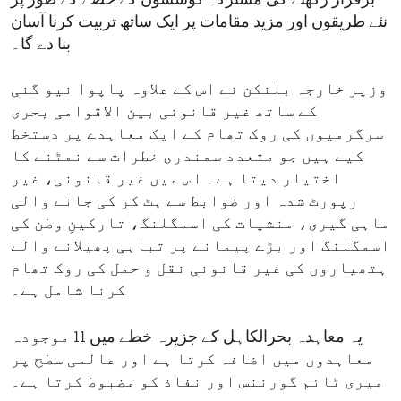
برقرار رکھنے کی مشترکہ کوششوں کے حصے کے طور پر
نئے طریقوں اور مزید مقامات پر ایک ساتھ تربیت کرنا آسان
بنا دے گا۔
وزیر خارجہ بلنکن نے اس کے علاوہ پاپوا نیو گنی
کے ساتھ غیر قانونی بین الاقوامی بحری
سرگرمیوں کی روک تھام کے ایک معاہدے پر دستخط
کیے ہیں جو متعدد سمندری خطرات سے نمٹنے کا
اختیار دیتا ہے۔ اس میں غیر قانونی، غیر
رپورٹ شدہ اور ضوابط سے ہٹ کر کی جانے والی
ماہی گیری، منشیات کی اسمگلنگ، تارکینِ وطن کی
اسمگلنگ اور بڑے پیمانے پر تباہی پھیلانے والے
ہتھیاروں کی غیر قانونی نقل و حمل کی روک تھام
کرنا شامل ہے۔
یہ معاہدہ بحرالکاہل کے جزیرہ خطے میں 11 موجودہ
معاہدوں میں اضافہ کرتا ہے اور عالمی سطح پر
میری ٹائم گورننس اور نفاذ کو مضبوط کرتا ہے۔