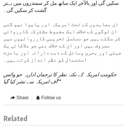
سکیں گی اور بالآخر ایک ساتھ مل کر سمندروں میں بہتر
گشت کر سکیں گی۔
ان معاہدوں کے تحت امریکہ اور پاپوا نیو گنی
ان لوگوں کے خلاف ایک مضبوط مشترکہ کارروائی
کر سکتے ہیں جو مسلسل تخریبی کارروائیوں میں
مصروف ہیں اور ان کے خلاف بھی جو علاقائی یک
جہتی اور بحری وسائل کے ذمے دارانہ اور باعزت
استعمال کو نظر انداز کرتے ہیں۔
حکومتِ امریکہ کے نکتۂ نظر کا ترجمان اداریہ جو وائس
**
آف امریکہ سے نشر کیا گیا
Share
Follow us
Related