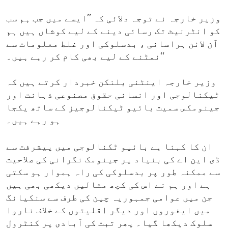
وزیر خارجہ نے توجہ دلائی کہ ’’ایسے میں جب ہم سب
کو انٹرنیٹ تک رسائی دینے کے لیے کوشاں ہیں ہم
آن لائن ہراسانی ، بدسلوکی اور غلط معلومات سے
نمٹنے کے لیے بھی کام کر رہے ہیں۔‘‘
وزیر خارجہ اینٹنی بلنکن خبردار کرتے ہیں کہ
ٹیکنالوجی اور انسانی حقوق مصنوعی ذہانت اور
جینومکس سمیت بائیو ٹیکنالوجیز کے ساتھ یکجا
ہو رہے ہیں۔
ان کا کہنا ہے بائیو ٹکنالوجی میں پیشرفت سے
ڈی این اے کی بنیاد پر جینومک نگرانی کی صلاحیت
سے ممکنہ طور پر بدسلوکی کی راہ ہموار ہو سکتی
ہے اور ہم نے اس کی کچھ مثالیں دیکھی بھی ہیں
جن میں عوامی جمہوریہ چین کی طرف سے سنکیانگ
میں ایغوروں اور دیگر اقلیتوں کے خلاف ناروا
سلوک دیکھا گیا۔ پھر تبت کی آبادی پر کنٹرول