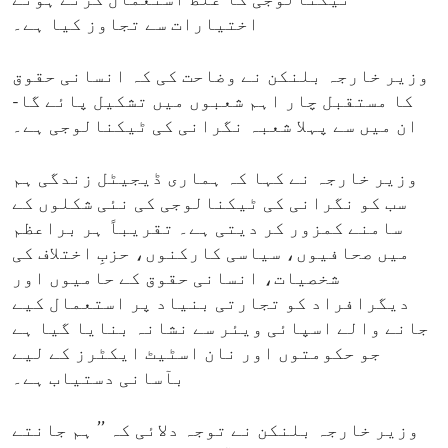
ٹیکنالوجی کا غلط استعمال کرتے ہوئے
اختیارات سے تجاوز کیا ہے۔
وزیر خارجہ بلنکن نے وضاحت کی کہ انسانی حقوق
کا مستقبل چار اہم شعبوں میں تشکیل پائے گا-
ان میں سے پہلا شعبہ نگرانی کی ٹیکنالوجی ہے۔
وزیر خارجہ نے کہا کہ ہماری ڈیجیٹل زندگی ہم
سب کو نگرانی کی ٹیکنالوجی کی نئی شکلوں کے
سامنے کمزور کر دیتی ہے۔ تقریباً ہر براعظم
میں صحافیوں، سیاسی کارکنوں، حزبِ اختلاف کی
شخصیات، انسانی حقوق کے حامیوں اور
دیگرافراد کو تجارتی بنیاد پر استعمال کیے
جانے والے اسپائی ویئر سے نشانہ بنایا گیا ہے
جو حکومتوں اور نان اسٹیٹ ایکٹرز کے لیے
بآسانی دستیاب ہے۔
وزیر خارجہ بلنکن نے توجہ دلائی کہ ’’ ہم جانتے