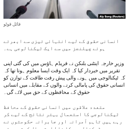
ENVIRONMENT AND HEALTH
IDEALS AND INSTITUTIONS
فائل فوٹو
انسانی حقوق کے لیے انتہائی تیزی سے ابھرتے
ہوئے چیلنجز میں سے ایک ٹیکنالوجی ہے۔
وزیرِ خارجہ اینٹنی بلنکن نے فریڈم ہاؤس میں کی گئی اپنی
تقریر میں خبردار کیا کہ ایک وقت ایسا معلوم ہوتا تھا کہ
کہ ٹیکنالوجی میں ہونے والی پیش رفت طاقت کے توازن کو
انسانی حقوق کی پامالی کرنے والوں کے مقابلے میں انسانی
حقوق کے محافظوں کے حق میں لائے گی۔
متعدد علاقوں میں انسانی حقوق کے محافظ
ٹیکنالوجی کا استعمال بہتر نتائج کے لیے کر
رہے ہیں تاہم آمرانہ اور جابرانہ حکومتوں نے