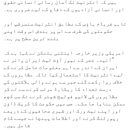
ہیں کہ انٹرنیٹ تک آسان رسائی انسانی حقوق
اور انسانی آزادیوں کے دفاع کے لیے ضروری ہے۔
تاہم فریڈم ہاؤس کے مطابق انٹرنیٹ سنسرشپ اور
حکومتوں کی طرف سے اس پر بندش اس وقت اپنی
بلند ترین سطح پر ہے۔
امریکی وزیر خارجہ اینٹنی بلنکن نے کہا ہے کہ
’’آئیدہ غجر کے نیوز آؤٹ لیٹ ایران وائر نے
ایران کے اندر سے اہم معلومات حاصل کرنے کے
لیے انٹرنیٹ کا استعمال کیا تاکہ مظاہروں کے
خلاف روا رکھے گئے جبر سے ہونے والی ہلاکتوں کی
درست تعداد کا ریکارڈ مرتب کرنے سے لے کر
مظاہروں کی لائیو فوٹیج شیئر کرنے تک سب کچھ
ممکن بنایا جا سکے۔ جس میں حکومت کا کریک ڈاؤن
اور اپنے نیٹ ورک اور شہری صحافیوں کے ذریعے
رپورٹنگ کرنے اور اطلاعات پہنچانے جیسے کام
شامل ہیں۔