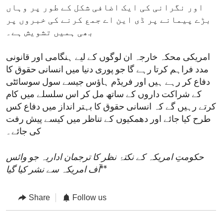
اور نگرانی کی ایک اضافی شکل کے طور پر وہاں
بڑے پیمانے پر ڈی این اے جمع کرنے کی خبروں پر
بھی ہمیں تشویش ہے۔
امریکی محکہ خارجہ ان لوگوں کے لیے ہنگامی اور قانونی
مدد فراہم کرتا رہے گا جو پوری دنیا میں انسانی حقوق کا
دفاع کر رہے ہیں اور فریڈم ہاؤس جیسے سول سوسائٹی
کے شراکت داروں کے ساتھ مل کر اس سلسلے میں کام
کرتے رہیں گے کہ انسانی حقوق کا بہتر انداز میں دفاع کس
طرح کیا جائے اور دھمکیوں کے تناظر میں کیسے پیش رفت
کی جائے۔
حکومتِ امریکہ کے نکتۂ نظر کا ترجمان اداریہ جو وائس
**
آف امریکہ سے نشر کیا گیا
Share
Follow us