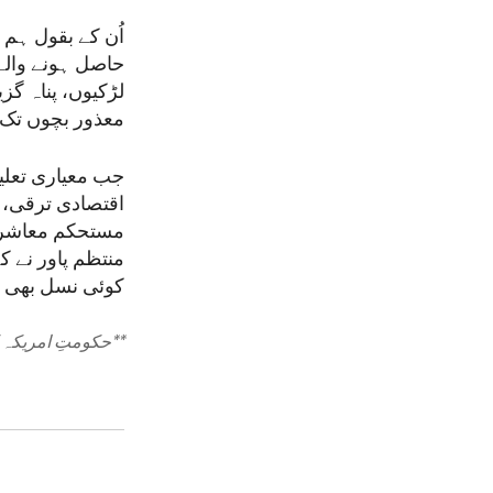
اُن کے بقول ہم 
حاصل ہونے والے 
لڑکیوں، پناہ گز
معذور بچوں تک
جب معیاری تعلی
اقتصادی ترقی، 
مستحکم معاشرے 
منتظم پاور نے کہ
کوئی نسل بھی پ
**
حکومتِ امریکہ ک