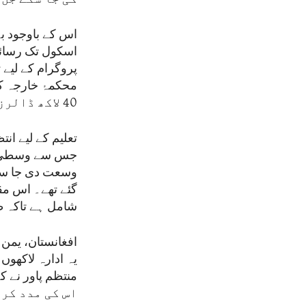
اس کے باوجود بہ
اسکول تک رسائی
محکمۂ خارجہ ک
40 لاکھ ڈالرز شامل ہیں۔
تعلیم کے لیے ان
جس سے وسطی اور
وسعت دی جا سکت
گئے تھے۔ اس مق
شامل ہے تاکہ ط
افغانستان، یمن 
یہ ادارہ لاکھوں
اس کی مدد کر