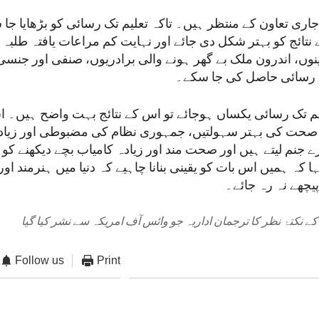
جاری تعاون کے منتظر ہیں۔ تاکہ تعلیم تک رسائی کو بڑھایا ج
نتائج کو بہتر شکل دی جائے اور نہایت کم مراعات یافتہ طلبہ
ینوں، اندرون ملک بے گھر ہونے والی برادریوں، صنفی اور جنسی 
 رسائی حاصل کی جا سکے۔
م تک رسائی یکساں ہوجائے تو اس کے نتائج بہت واضح ہیں۔ 
صحت کی بہتر سہولتیں، جمہوری نظام کی مضبوطی اور زیادہ
جنم لیتے ہیں اور صحت مند اور زیادہ کامیاب بچے دیکھنے کو 
ا کہ ہمیں اس بات کو یقینی بنانا چاہیے کہ دنیا میں ہنرمند او
یچھے نہ رہ جائے۔
ے نکتۂ نظر کا ترجمان اداریہ جو وائس آف امریکہ سے نشر کیا گیا
Follow us
Print