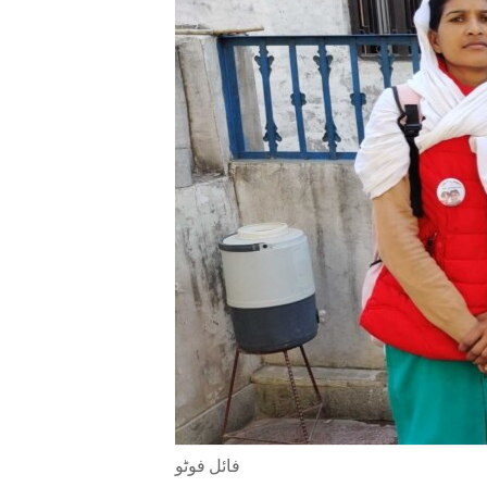
ENVIRONMENT AND HEALTH
IDEALS AND INSTITUTIONS
فائل فوٹو