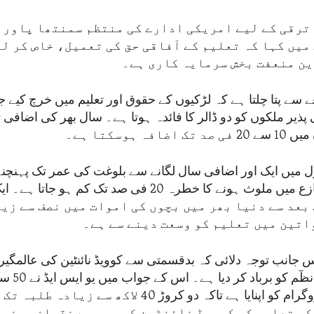
 ترقی کے لیے امریکی ادارے کی منتظم سمنتھا پاور 
میں کہا کہ تعلیم کے آفاقی حق کی تعمیل، خاص کر ل
ن منعفت بخش سرمایہ کاری ہے۔
ے سے پتا چلتا ہے کہ لڑکیوں کے حقوق اور تعلیم میں خرچ کیے جا
ی پذیر ملکوں کو دو ڈالر کا فائدہ ہوتا ہے۔ سال بھر کی اضافی 
فہ ہوسکتا ہے۔
ل میں ایک اور اضافی سال لگانے سے بلوغت کی عمر تک پہنچن
کسی بچے کے تنازع میں ملوث ہونے کا خطرہ 20 فی صد تک کم ہو 
بق 1970 کے بعد سے دنیا بھر میں بچوں کی اموات میں نصف سے ز
اتین میں تعلیم کو وسعت دینے سے ہے۔
س جانب توجہ دلائی کہ بدقسمتی سے کوویڈ نائنٹین کی عالمگیر 
دنیا میں تعلی
میں تعلیم کے پروگرام کو اپنایا ہے تاکہ دو کروڑ 40 لاکھ 
 کی تعلیم کو کوویڈ نائنٹین کی وجہ سے نقصان پہنچا