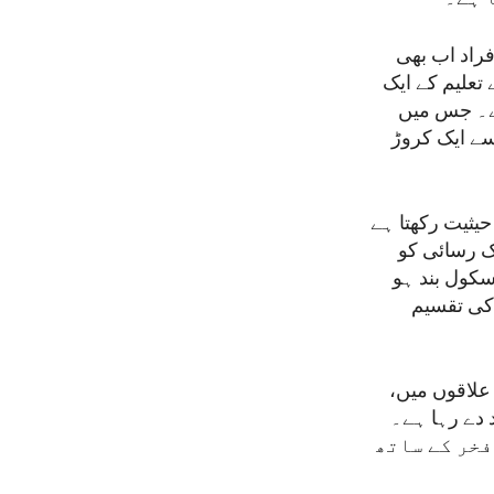
فراد اب بھی
تعلیم کے ایک
ن کیا ہے۔ جس میں
سے ایک کروڑ
حیثیت رکھتا ہے
ک رسائی کو
سکول بند ہو
 کی تقسیم
 علاقوں میں،
د دے رہا ہے۔
مریکہ فخر کے ساتھ