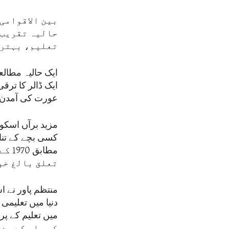
بین الاقوامی
حالیہ تقریب 
تعلیم، بہتری
ایک حالیہ مطالع
ایک ڈالر کا ترق
عورت کی آمدن میں 10 سے 20 فی صد تک اضا
مزید برآں اسکو
مطا
تعلق بالغ خو
منتظم پاور نے ا
کی جا سکے جن