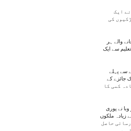
نے ایک
ڑکیوں کی
نے والے ہر
تعلیم سے ایک
ے سے پہلے
جاتا ہے۔ ایک جائزے کے
یادہ کمی کا
وبا نے پوری
می نظٓم کو برباد کر دیا ہے۔ اس کے جواب میں یو ایس ایڈ نے 50 سے زیادہ ملکوں
سے زیادہ طلبہ تک رسائی حاصل
 ہے۔