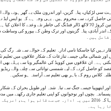
ت سی لڑکیاں، پناہ گزین، اور اندرون ملک بے گھر ہونے والے ا
 حاصل کرنے سے محروم ہیں۔ یہی وجہ ہے کہ یو ایس ایڈ نے 
پروگرام کے لیے تین کروڑ 70 لاکھ ڈالر فنڈنگ کی خاطر نئے وعدے کا اعلا
ے اندر آبادی، پناہ گزینوں اور ترک وطن کے بیورو کی وساطت 
تظار نہیں کیا جاسکتا نامی ادارہ تعلیم کے حوالے سے شہ رگ کی 
 شمالی مالی جیسے تنازعات کے شکار علاقوں میں تعلیم ت
ی ہے۔ ان علاقوں میں کوویڈ کی عالمگیر وبا سے پہلے بھی ا
صد کو حاصل کرنے کے لیے شمسی توانائی سے چلنے والے ریڈیو
لبہ کلاس روم کے باہر بھی تعلیم سے آراستہ ہو سکیں۔
اور ایتھوپیا جیسے جنگ سے تباہ شدہ اور طویل بحران کے شکار
 پسماندہ بچوں اور نوجوانوں کو اپنی تعلیم جاری رکھنے میں مد
منتظم پاور نے کہا کہ 2016 میں یہ ادارہ جب سے قائم ہوا ہے، ا
تا رہا ہے۔