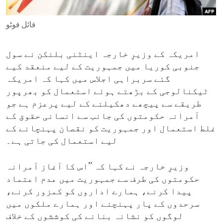
ENVIRONMENT AND HEALTH
فائل فوٹو
IDEALS AND INSTITUTIONS
امریکہ کے وزیرِ خارجہ اینٹنی بلنکن نے سول
جنوبی کوریا میں جمہوریت کے لیے منعقد کیے
گئے سربراہی اجلاس میں کہا کہ امریکہ
ٹیکنالوجی کے بڑھتے ہوئے استعمال کو بھرپور
طریقے سے پیچھے دھکیلنے کے لیے پرعزم ہے جو
آمرانہ حکومتوں کی جانب سے انسانی حقوق کے
غلط استعمال اور جمہوریت کو نقصان پہنچانے کے
لیے استعمال کی جاتی ہے۔
وزیرِ خارجہ نے کہا کہ ’’اس کا آغاز آمرانہ
حکومتوں کی طرف سے جمہوریت میں عدم اعتماد
پیدا کرنے، ہمارے اداروں کو کمزور کرنے،
سرحدوں کے پار پہنچنے اور ہمارے ملکوں میں
لوگوں کو نشانہ بنانے کی کوششوں کے خلاف