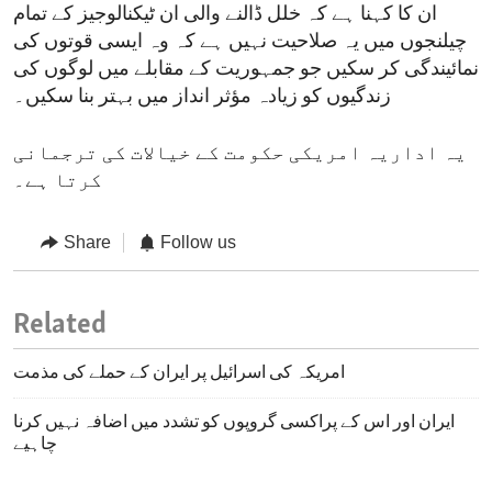
ان کا کہنا ہے کہ خلل ڈالنے والی ان ٹیکنالوجیز کے تمام
چیلنجوں میں یہ صلاحیت نہیں ہے کہ وہ ایسی قوتوں کی
نمائیندگی کر سکیں جو جمہوریت کے مقابلے میں لوگوں کی
زندگیوں کو زیادہ مؤثر انداز میں بہتر بنا سکیں۔
یہ اداریہ امریکی حکومت کے خیالات کی ترجمانی
کرتا ہے۔
Share
Follow us
Related
امریکہ کی اسرائیل پر ایران کے حملے کی مذمت
ایران اور اس کے پراکسی گروپوں کو تشدد میں اضافہ نہیں کرنا
چاہیے