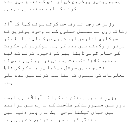
جمہوریتیں یوکرین کی آزادی کے دفاع میں مدد
کرنے کے لیے مستعد رہے ہیں۔
وزیرَ خارجہ نے وضاحت کرتے ہوئے کہا کہ ’’ان
رضاکاروں نے مسلسل حملوں کے باوجود یوکرین کے
سرکاری اداروں اور شہریوں کے لیے رابطے کو
برقرار رکھنے میں مدد کی ہے۔ یوکرین کی حکومت
کو حساس قومی ڈیٹا بیس کو ذخیرہ کرنے کے لیے
محفوظ کلاؤڈ تک مفت رسائی فراہم کی ہے جس کے
نتیجے میں سوشل میڈیا پر ماسکو کی غلط
معلومات کی مہموں کا مقابلہ کرنے میں مدد ملی
ہے۔
وزیرِ خارجہ بلنکن نے کہا کہ ’’بالآخرہم ایسے
دور میں جمہوریت کی صلاحیت کے بارے میں پرامید
ہیں جہاں ٹیکنالوجی ایک بار پھر دنیا میں
زندگی کو از سر نو ترتیب دے رہی ہے۔