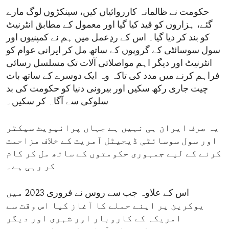
حکومت نے ظالمانہ کارروائیاں کیں، سینکڑوں لوگ مارے
گئے، ہزاروں کو قید کیا گیا اور معمول کے مطابق انٹرنیٹ
کو بند کر دیا گیا۔ اس کے ردِعمل میں ہم نے کمپنیوں اور
سول سوسائٹی کے گروپوں کے ساتھ مل کر ایرانی عوام کو
انٹرنیٹ اور دیگر اہم مواصلاتی آلات تک مسلسل رسائی
فراہم کرنے میں مدد کی تاکہ وہ ایک دوسرے کے ساتھ بات
چیت جاری رکھ سکیں اور بیرونی دنیا کو حکومت کی بد
سلوکی سے آگاہ کر سکیں۔
یہ صرف ایران ہی نہیں ہے جہاں پرائیویٹ سیکٹر
اور سول سوسائٹی ڈیجیٹل آمریت کے خلاف مزاحمت
کرنے کے لیے جمہوری حکومتوں کے ساتھ مل کر کام
کر رہی ہے۔
اس کے علاوہ جب سے روس نے فروری 2023 میں
یوکرین پر اپنے حملے کا آغاز کیا اس وقت سے
امریکہ کے کاروبار اور شہری اور دیگر