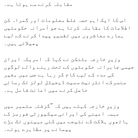
مقابلہ کرنے سے ہوتا ہے۔
اس کا ایک اہم حصہ غلط معلومات اور گمراہ کن
اطلاعات کا مقابلہ کرنا ہے جو آمرانہ حکومتیں
ہمارے معاشروں میں تقسیم پیدا کرنے کے لیے
پھیلاتی ہیں۔
وزیرِ خارجہ بلنکن نے کہا کہ امریکہ ایران
جیسی جابرانہ حکومتوں کے تحت رہنے والے لوگوں
کی مدد کے لیے کام کر رہا ہے جس میں بغیر
سنسرکے انٹرنیٹ سمیت ڈیجیٹل ٹولز تک رسائی
حاصل کرنے میں اعانت شامل ہے۔
وزیرِ خارجہ کہتے ہیں کہ ’’گزشتہ ستمبر میں
مہسہ امینی کی ایرانی سیکیورٹی فورسز کے
ہاتھوں ہلاکت کے نتیجے میں کئی مہینوں تک بڑے
پیمانے پر مظاہرے ہوئے۔