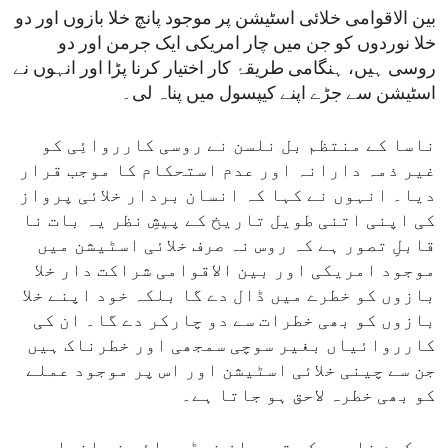
بین الاقوامی خلائی اسٹیشن پر موجود پانچ خلا بازوں اور دو
خلا نوردوں کو جن میں چار امریکی ایک جرمن اور دو
روسی ہیں، ہنگامی طریقۂ کار اختیار کرنا پڑا اور انہوں نے
اسٹیشن سے جڑے اپنے کیپسول میں پناہ لی۔
ناسا کے منتظم بل نلسن نے روسی کارروائِی کو
غیر ذمہ دارانہ اور عدم استحکام کا موجب قرار
دیا۔ انہوں نے کہا کہ انسان بردار خلائی پرواز
کی اپنی اتنی طویل تاریخ کے پیشِ نظر یہ بات نا
قابلِ تصور ہے کہ روس نہ صرف خلائی اسٹیشن میں
موجود امریکی اور بین الاقوامی شراکت دار خلا
بازوں کو خطرے میں ڈال دے گا بلکہ خود اپنے خلا
بازوں کو بھی خطرات سے دو چارکر دے گا۔ ان کی
کارروائیاں بغیر سوچی سمجھی اور خطرناک ہیں
جن سے چینی خلائی اسٹیشن اور اس پر موجود عملے
کو بھی خطرہ لاحق ہو جاتا ہے۔