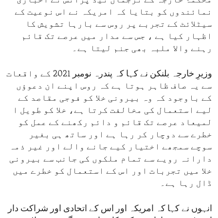
محکمۂ خارجہ کے ترجمان نیڈ پرائس نے اخباری
نمائندوں کو بتایا کہ امریکہ نے اس نوعیت کے
سیٹلائٹ کے تجربے پر روس سے بارہا تشویش کا
اظہار کیا ہے ، جس سے مدار میں عرصے تک قائم
رہنے والا ملبہ بھی جنم لیتا ہے۔
وزیرِ خارجہ بلنکن نے کہا کہ پندرہ نومبر 2021 کے واقعات
سے یہ صاف ظاہر ہوتا ہے کہ روس اپنے ان دعوؤں
کے باوجود کہ وہ بیرونی خلا کو فوجی مقاصد کے
لیے استعمال کی مخالفت کرتا ہے، خلا کو طویل ا
لمیعاد عرصے تک قائم و دائم رکھنے کے عمل کو
خطرے سے دوچار کر رہا ہے اور ساتھ ہی بغیر
سوچے سمجھے اختیار کیے جانے والے اور غیر ذمہ
دارانہ رویے سے تمام ملکوں کی جانب سے بیرونی
خلا میں تجربات اور اس کے استعمال کو خطرے میں
ڈال رہا ہے۔
انہوں نے کہا کہ امریکہ اور اس کے اتحادی اور شراکت دار