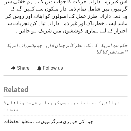
اس غیر زمہ دارانہ حرکت کا جواب دیں گے۔ ہم خلائی سر
گرمیوں میں شامل تمام ذمہ دار ملکوں سے کہیں گے کہ
وہ ذمہ دارانہ طرز عمل کے اصولوں کو اپنانے اور روس کی
مانند ایسے خطرناک اور غیر ذمہ دارانہ تباہ کن تجربات سے
احتراز کے لیے ہماری کوششوں میں شریک ہو جائیں۔
حکومتِ امریکہ کے نکتۂ نظر کا ترجمان اداریہ جو وائس آف امریکہ
**
سے نشر کیا گیا
Share
Follow us
Related
نوالنی کے معاملے پر روس کو بھاری قیمت چکانا پڑ
رہی ہے
چین کی جوہری سرگرمیوں سے متعلق تحفظات