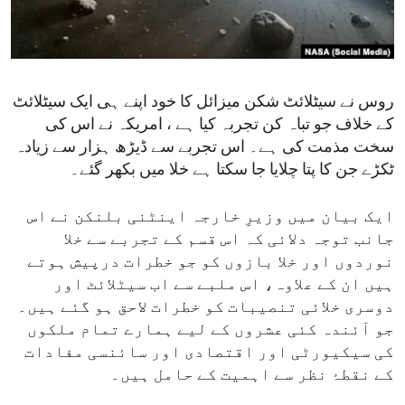
ENVIRONMENT AND HEALTH
IDEALS AND INSTITUTIONS
روس نے سیٹلائٹ شکن میزائل کا خود اپنے ہی ایک سیٹلائٹ
کے خلاف جو تباہ کن تجربہ کیا ہے ، امریکہ نے اس کی
سخت مذمت کی ہے۔ اس تجربے سے ڈیڑھ ہزار سے زیادہ
ٹکڑے جن کا پتا چلایا جا سکتا ہے خلا میں بکھر گئے۔
ایک بیان میں وزیرِ خارجہ اینٹنی بلنکن نے اس
جانب توجہ دلائی کہ اس قسم کے تجربے سے خلا
نوردوں اور خلا بازوں کو جو خطرات درپیش ہوتے
ہیں ان کے علاوہ، اس ملبے سے اب سیٹلائٹ اور
دوسری خلائی تنصیبات کو خطرات لاحق ہو گئے ہیں۔
جو آئندہ کئی عشروں کے لیے ہمارے تمام ملکوں
کی سیکیورٹی اور اقتصادی اور سائنسی مفادات
کے نقطۂ نظر سے اہمیت کے حامل ہیں۔