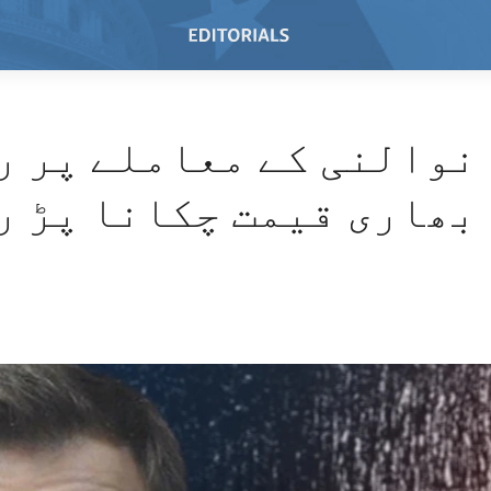
نوالنی کے معاملے پر ر
بھاری قیمت چکانا پڑ ر