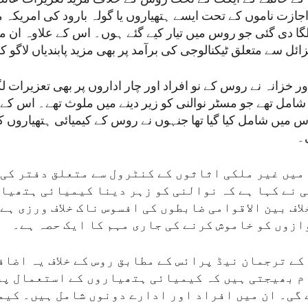
ے اجازت ناموں کے تحت ایسے ہتھیاروں یا گولہ بارود کی امریکہ
ی لگا دی گئی جو روس میں تیار کیے گئے ہوں۔ اس کے علاوہ ان
میزائل سے متعلق ٹیکنالوجی کی برآمد پر بھی مزید پابندیاں لاگو 
ر خزانہ نے روس کے نو افراد اور چار اداروں پر بھی تعزیرات ل
شامل تھے جو مسٹر نوالنی کو زیر دینے میں ملوث تھے۔ اس کے 
س میں شامل کیا گیا تھا جنہوں نے روس کے کیمیائی ہتھیاروں 
۔
 میں غیر ملکی اثاثوں کے کنٹرول سے متعلق دفتر کی
 نے کہا ہے کہ نوالنی کو زہر دینا کیمیائی ہتھیا
اف بین الاقوامی ضابطوں کی افسوس ناک خلاف ورزی ہے 
ازوں کو خاموش کرنے کی جاری مہم کا ایک حصہ ہے۔
 کے ترجمان نیڈ پرائس کے مطابق روس کے خلاف یہ اضا
م بھیجتی ہیں کہ کیمیائی ہتھیاروں کے استعمال پر
 گی۔ ان میں افراد اور ادارے دونوں شامل ہیں۔ کیم