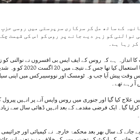
نیہ کے ساتھ مل کر سرکاری سرپرستی میں روسی حزبِ 
 نوالنی کو زہر دیے جانے پر روس کو اس کی قیمت چکا
کر رہا ہے۔
ا اندازہ ہے کہ روس کے ایف ایس بی افسروں نے نوالنی کو زہ
اعصابی گیس کا استعمال کیا تھا جس کے
اس وقت پیش آیا جب وہ ٹومسک اور نووسیبرکس میں اپنی سی
 آ رہے تھے۔
میں علاج کیا گیا اور جنوری میں روس واپس آنے پر انہیں پیرول 
کرلیا گیا۔ ایک فرضی مقدمے کے بعد انہیں ڈھائی سال سے زیاد
۔
یے جانے کے سال بھر بعد محکمۂ خارجہ نے کیمیائی اور جراثیمی 
 کے خاتمے کے ایکٹ کے تحت روس کے خلاف مزید تعزیرات عائد