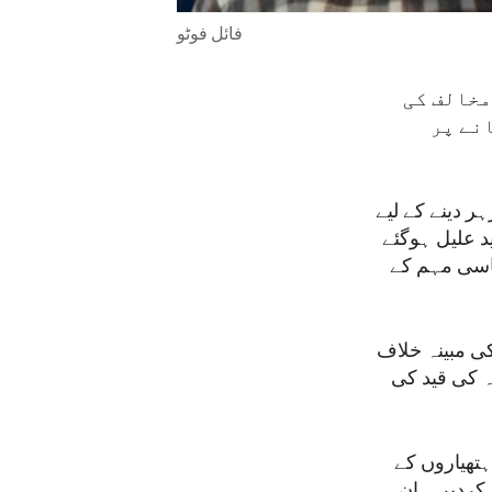
فائل فوٹو
مخالف کی
نے پر
ر دینے کے لیے
 نتیجے میں 20 اگست 2020 کو وہ شدید علیل ہوگئے
اسی مہم کے
کی مبینہ خلاف
ہ کی قید کی
ہتھیاروں کے
 کردیں۔ ان