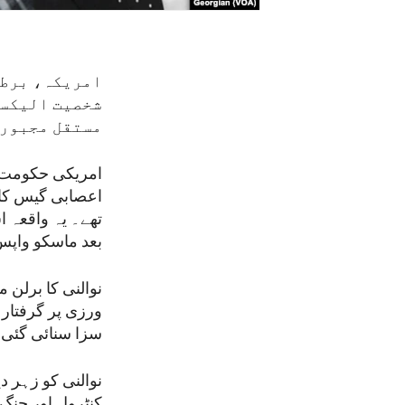
امریکہ، برطا
شخصیت الیکسی
مستقل مجبور 
امریکی حکومت ک
تھے۔ یہ واقعہ 
بعد ماسکو واپس
نوالنی کا برلن 
ورزی پر گرفتار 
سزا سنائی گئی
نوالنی کو زہر د
کنٹرول اور جنگ