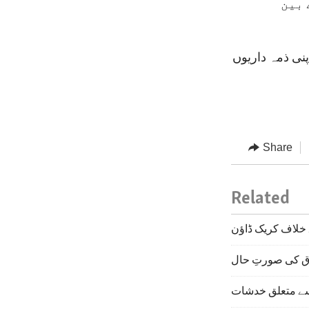
 بین
نی ذمہ داریوں
Share
Related
خلاف کریک ڈاؤن
سے متعلق خدشات