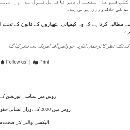
کسی قسم کا استعمال بھی ناقابلِ قبول ہے اور اس سے
د کی خلاف ورزی ہوتی ہے۔
مطالبہ کرتا ہے کہ وہ کیمیائی ہتھیاروں کے قانون کے تحت اپ
رے۔
ے نکتۂ نظر کا ترجمان اداریہ جو وائس آف امریکہ سے نشر کیا گیا
Follow us
Print
روس میں سیاسی اپوزیشن کے 
روس میں 2020 کے دوران انسانی حقوق کی صورتِ حال
الیکسی نوالنی کی صحت 