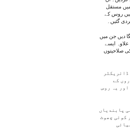
 میں مستقل
 میں روس کے
کردی گئیں۔
گا دیں جن میں
علاوہ ایسے
کی صلاحیتوں
 ڈائریکٹر
روں کے
اور یہ روس
فی پابندیاں
 کوئی چھوٹ
یائی