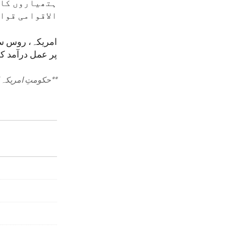
ہتھیاروں کا 
الاقوامی قوائ
امریکہ، روس سے 
پر عمل درآمد ک
**
حکومتِ امریکہ ک