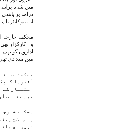
میں نئے یا پران
درآمد پر پابند
لیے نیوکلیئر یا 
محکمۂ خارجہ او
وہ کارگزار بھی 
اداروں کو بھی ا
میں مدد دی تھی
محکمۂ خزانہ
آندریا گاچکی
استعمال کے خل
میں مخالف آو
محکمۂ خارجہ
یہ واضح پیغا
نہیں دی جائے