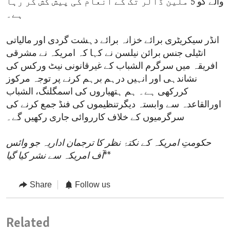
والے کو 5 ملین ڈالر تک کے انعام کی پیش کش کر رہا
ہے۔
انڈر سیکریٹری برائے خزانہ برائے دہشت گردی اور مالیاتی
انٹیلی جنس برائن نیلسن نے کہا کہ امریکہ نے مشرقی
افریقہ میں سرگرم الشباب کے غیرقانونی نیٹ ورکس کی
نشاندہی اور انہیں درہم برہم کرنے پر توجہ مرکوز
کررکھی ہے۔ ہم ہتھیاروں کی اسمگلنگ، الشباب
اورالقاعدہ سے وابستہ دیگرتنظیموں کی فنڈ جمع کرنے کی
سرگرمیوں کے خلاف کارروائی جاری رکھیں گے۔
حکومتِ امریکہ کے نکتۂ نظر کا ترجمان اداریہ جو وائس
**
آف امریکہ سے نشر کیا گیا
Share
Follow us
Related