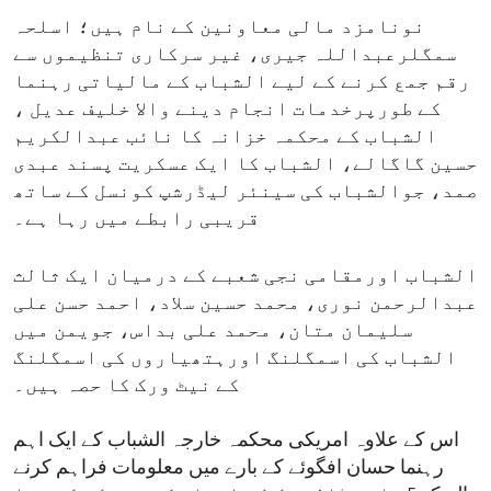
نونامزد مالی معاونین کے نام ہیں؛ اسلحہ
سمگلرعبداللہ جیری، غیر سرکاری تنظیموں سے
رقم جمع کرنے کے لیے الشباب کے مالیاتی رہنما
کے طورپرخدمات انجام دینے والا خلیف عدیل ،
الشباب کے محکمہ خزانہ کا نائب عبدالکریم
حسین گاگالے، الشباب کا ایک عسکریت پسند عبدی
صمد، جوالشباب کی سینئر لیڈرشپ کونسل کے ساتھ
قریبی رابطے میں رہا ہے۔
الشباب اورمقامی نجی شعبے کے درمیان ایک ثالث
عبدالرحمن نوری، محمد حسین سلاد، احمد حسن علی
سلیمان متان، محمد علی بداس، جویمن میں
الشباب کی اسمگلنگ اورہتھیاروں کی اسمگلنگ
کے نیٹ ورک کا حصہ ہیں۔
اس کے علاوہ امریکی محکمہ خارجہ الشباب کے ایک اہم
رہنما حسان افگوئے کے بارے میں معلومات فراہم کرنے