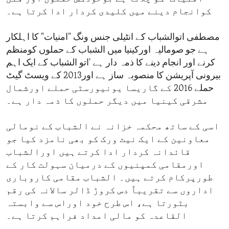
کوانجام دینے میں کلیدی کردار ادا کرتا ہے۔
مصطفی اتوالشباب کے انٹیلی جنس ونگ "امنیات" کا اہلکار
ہے جو صومالیہ اورکینیا میں الشباب کے حملوں کومنظم
کرنے اور انجام دینے کا ذمہ دار ہے 'اتو الشباب کے ایک اہم
بیرونی آپریشن کا منصوبہ ساز ہے اور2013 کے ویسٹ گیٹ
حملے 2016 کے گاریسا یونیورسٹی حملے اورشمال
مشرقی کینیا میں دیگر حملوں کا ذمہ دار ہے۔
اسی کے ساتھ محکمہ خزانہ نے الشباب کے نومالی
معاونین کے ایک نیٹ ورک کو بھی نامزد کیا جو
قائدانہ کردار ادا کرتے ہیں اورالشباب
اورمقامی کمپنیوں کے درمیان سہولت کار کے
طورپرکام کرتے ہیں۔ الشباب مقامی کاروباری
اداروں سے تقریباً دس کروڑ ڈالر سالانہ کی رقم
بٹورتا ہے، اس طرح خود اوراس سے وابستہ
القاعدہ کو مالی امداد فراہم کرتا ہے۔