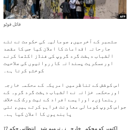
ENVIRONMENT AND HEALTH
IDEALS AND INSTITUTIONS
فائل فوٹو
ستمبر کے آخرمیں، صومالیہ کی حکومت نے نئے
جارحانہ اقدامات کا اعلان کیا جس کا مقصد
الشباب دہشت گرد گروپ کی فنڈز اکٹھا کرنے
اورعسکریت پسندانہ کارروائیوں کی صلاحیت
کوختم کرنا ہے۔
اس کوشش کے تناظرمیں امریکہ کے محکمہ خارجہ
اورمحکمہ خزانہ نے الشباب دہشت گرد گروہ کے
رہنماؤں، اورایسے افراد کے نیٹ ورک کے خلاف
جواس گروپ کومالی معاونت فراہم کرتے ہیں، نئی
پابندیوں کا اعلان کیا ہے۔
17 اکتوبر کو محکمہ خارجہ نے ترمیم شدہ انتظانی حکم