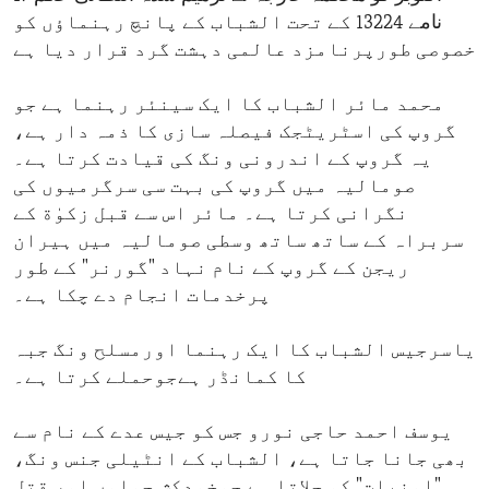
نامے 13224 کے تحت الشباب کے پانچ رہنماؤں کو
خصوصی طورپرنامزد عالمی دہشت گرد قرار دیا ہے
محمد مائر الشباب کا ایک سینئر رہنما ہے جو
گروپ کی اسٹریٹجک فیصلہ سازی کا ذمہ دار ہے،
یہ گروپ کے اندرونی ونگ کی قیادت کرتا ہے۔
صومالیہ میں گروپ کی بہت سی سرگرمیوں کی
نگرانی کرتا ہے۔ مائر اس سے قبل زكوٰة کے
سربراہ کے ساتھ ساتھ وسطی صومالیہ میں ہیران
ریجن کے گروپ کے نام نہاد "گورنر" کے طور
پرخدمات انجام دے چکا ہے۔
یاسرجیس الشباب کا ایک رہنما اورمسلح ونگ جبہ
کا کمانڈر ہےجوحملے کرتا ہے۔
یوسف احمد حاجی نورو جس کو جیس عدے کے نام سے
بھی جانا جاتا ہے، الشباب کے انٹیلی جنس ونگ،
"امنیات" کو چلاتا ہے جوخودکش حملوں اور قتل