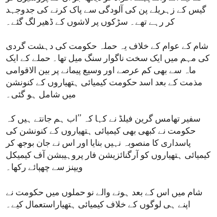
گیس کے زہریلے پن کی آلودگی سے پاک کرنے کی جدوجہد
کر رہے تھے۔ سڑکوں پر لاشوں کے ڈھیر لگ گئے۔
شام کے عوام کے خلاف یہ حملہ حکومت کی دہشت گردی
کی مہم میں ایک سخت ناگوار سنگ میل تھا۔ حملے کے ایک
ماہ سے بھی کم عرصے اور وسیع پیمانے پر بین الاقوامی
مذمت کے بعد اسد حکومت کیمیائی ہتھیاروں کے کنونشن
میں شامل ہو گئی۔
سفیر تھامس گرین فیلڈ نے کہا کہ ’’اب ہم جانتے ہیں کہ
حکومت نے کبھی بھی کیمیائی ہتھیاروں کے کنونشن کی
پاسداری کا منصوبہ نہیں بنایا اور اس نے جان بوجھ کر
کیمیائی ہتھیاروں کو آرگنائزیشن فار پروہیبشن آف کیمیکل
ویپنز سے چھپائے رکھا۔
شام میں اس کے بعد ہونے والے نو حملوں میں حکومت نے
اپنے ہی لوگوں کے خلاف کیمیائی ہتھیاراستعمال کیے۔