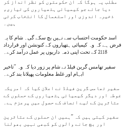
مطلب یہ ہوگا کہ ان حکومتوں کو نظر انداز کر
دیا جائے جو کیمیائی ہتھیاروں کی تیاری،
ذخیرہ اندوزی اور استعمال کا انتخاب کرتی
ہیں۔
اسد حکومت احتساب سے نہیں بچ سکے گی۔ شام کا یہ
فرض ہے کہ وہ کیمیائی ہتھیاروں کے کنونشن اور قرارداد
2118 کے تحت اپنی ذمہ داریوں پر عمل درآمد کرے۔
سفیر تھامس گرین فیلڈ نے شام پر زور دیا کہ وہ ’’تاخیر
ابہام اور غلط معلومات پھیلانا بند کرے۔
سفیر تھامس گرین فیلڈ نے اعلان کیا کہ امریکہ
غوطہ اور دیگر کیمیائی ہتھیاروں کے حملوں کے
متاثرین کے لیے انصاف کے حصول میں پرعزم ہے۔
سفیر کہتی ہیں کہ ’’ہمیں ان حملوں کے متاثرین
اور بچ جانے والوں کو کبھی نہیں بھولنا