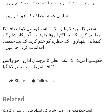
چاہیے۔ ان کے پیارے انصاف کے مستحق ہیں۔
شامی عوام انصاف کے حق دارہیں۔
سفیر کا مزید کہنا ہے کہ ’’ اس کونسل کو انصاف کا
مطالبہ کرنے کے لیے اکٹھا ہونا چاہئیے ۔ آخر کار شام کے
کیمیائی ہتھیاروں کے خطرے کو ختم کرنے کے لیے حقیقی
اقدامات کرنے چاہئیں۔
حکومتِ امریکہ کے نکتۂ نظر کا ترجمان اداریہ جو وائس
آف امریکہ سے نشر کیا گیا**
Share
Follow us
Related
اسد حکومت اور روس شام کی امداد کی راہ میں رکاوٹ