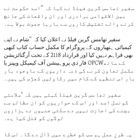
سفیر تھامس گرین فیلڈ نے کہا کہ ’’اسد حکومت نے
بین الاقوامی برادری اور ان واقعات کی جانچ
کرنے والے تفتیش کاروں سے بارہا جھوٹ بولا ہے۔
سفیر تھامس گرین فیلڈ نے اعلان کیا کہ ’’شام نے اپنے
کیمیائی ہتھیاروں کے پروگرام کا مکمل حساب کتاب کبھی
بھی فراہم نہیں کیا اور قرارداد 2118 کے تحت آرگنائزیشن
فار دی پروہیبشن آف کیمیکل ویپنز یا OPCWکے ساتھ
مکمل تعاون کرنے کی ذمہ داریوں کے باوجود بار
بار اس تنظیم کے کام میں رکاوٹیں کھڑی کی ہیں۔
سفیر تھامس گرین فیلڈ کہتی ہیں کہ "سلامتی
کونسل اسد اور اس کے حواریوں کو ان مظالم سے
بچنے کی اجازت نہیں دے سکتی جنہوں نے ہزاروں
لوگوں کو قتل کیا ہے۔
یہ طرزِ عمل ہم سب کو خطرے میں ڈال دے گا۔ اس کا