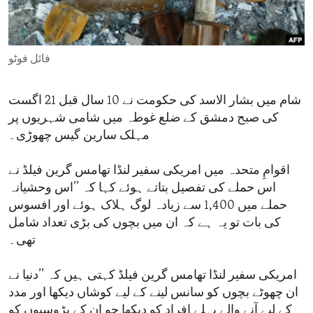
ENVIRONMENT AND HEALTH
IDEALS AND INSTITUTIONS
فائل فوٹو
شام میں بشار الاسد کی حکومت نے 10 سال قبل 21 اگست
کی صبح دمشق کے ضلع غوطہ میں شامی شہریوں پر
مہلک سارین گیس چھوڑی۔
اقوامِ متحدہ میں امریکی سفیر لنڈا تھامس گرین فیلڈ نے
اس حملے کی تفصیل بتاتے ہوئے کہا کہ ’’اس وحشیانہ
حملے میں 1,400 سے زیادہ لوگ ہلاک ہوئے اور افسوس
کی بات تو یہ ہے کہ ان میں بچوں کی بڑی تعداد شامل
تھی۔
امریکی سفیر لنڈا تھامس گرین فیلڈ کہتی ہیں کہ ’’دنیا نے
ان چھوٹے بچوں کو سانس لینے کے لیے کوشاں دیکھا اور مدد
کے لیے آنے والے پہلے افراد کو دیکھا جو ان کے پڑوسیوں کو