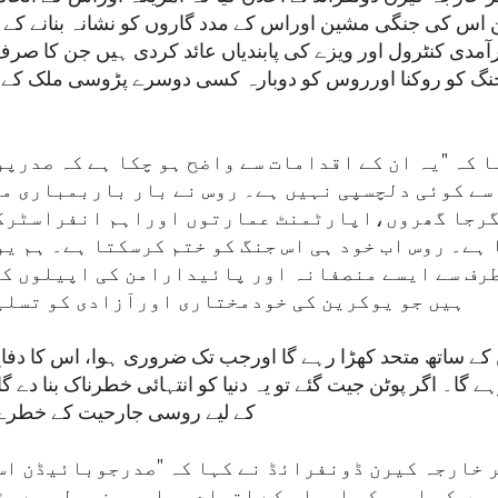
ن اس کی جنگی مشین اوراس کے مدد گاروں کو نشانہ بنانے کے ل
 برآمدی کنٹرول اور ویزے کی پابندیاں عائد کردی ہیں جن کا ص
گ کو روکنا اورروس کو دوبارہ کسی دوسرے پڑوسی ملک کے س
 کہ "یہ ان کے اقدامات سے واضح ہو چکا ہے کہ صدرپ
سے کوئی دلچسپی نہیں ہے۔ روس نے بار باربمباری م
گرجا گھروں،اپارٹمنٹ عمارتوں اوراہم انفراسٹرک
ہے۔ روس اب خود ہی اس جنگ کو ختم کرسکتا ہے۔ ہم ی
رف سے ایسے منصفانہ اور پائیدارامن کی اپیلوں ک
ہیں جو یوکرین کی خودمختاری اورآزادی کو تسلی
 کے ساتھ متحد کھڑا رہے گا اورجب تک ضروری ہوا، اس کا دفاع
ے گا۔ اگر پوٹن جیت گئے تو یہ دنیا کو انتہائی خطرناک بنا دے گ
کے لیے روسی جارحیت کے خطرے ک
 خارجہ کیرن ڈونفرائڈ نے کہا کہ "صدرجوبائیڈن اس
یں کہ امریکہ اوراس کے اتحادی باہم مضبوطی سے جڑ