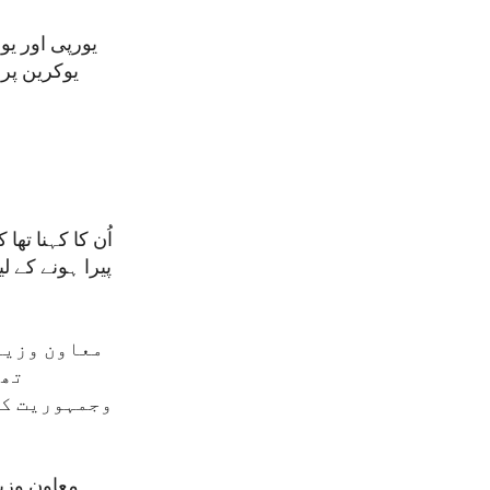
یورپی اور یو
یوکرین پر 
اُن کا کہنا تھ
معاون وزیرِ
تھی
وجمہوریت کا
معاون وزیر