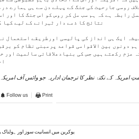
اف روسی جارحیت کی جنگ کے پہلے دن سے ہی ہمارے در
ل رابطہ ہے کہ ہم سب مل کر روس کو اس جنگ کا اور ا
نتائج کا ذمے دار ٹہرانے کے لیے کیا ک
یشہ ایک ہی انداز کی پالیسی اورطریقے استعمال نہ
ہم دونوں بین الاقوامی قواعد پرمبنی نظام کو برقر
 عزم رکھتے ہیں جس کی بنیادعلاقائی سالمیت اور خ
اح
ِ امریکہ کے نکتۂ نظر کا ترجمان اداریہ جو وائس آف امریکہ 
Follow us
Print
یوکرین میں انسانیت سوز اور ہولناک 