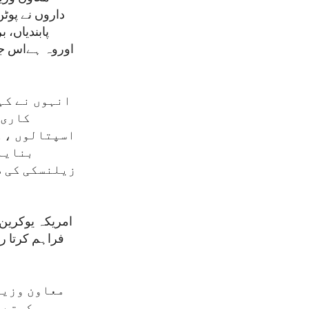
داروں نے پوٹ
پابندیاں،
اوروہ ہےاس جن
انہوں نے کہا
کاری 
اسپتالوں ، 
بنایا 
زیلنسکی کی ط
امریکہ یوکرین
فراہم کرتا رہ
معاون وزیر
رکھتے ہ