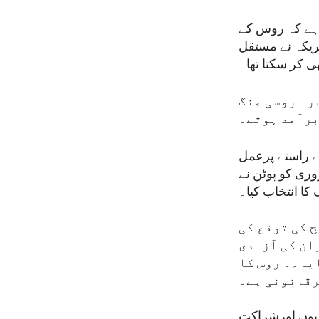
ا ہے کہ روس کے
مریکہ نے مستقل
ی کر سکتا تھا۔
را روسی جنگ
برآمد ہوتے۔
لے راستے پرعمل
لیے مخلصانہ کوششیں کیں مگراس کے باوجود پچھلے سال 24 فروری کو پوٹن نے
ا انتخاب کیا۔
ح کی توقع کی
ان کی آزادی
یا۔۔ روس کا
رقانونی ہے۔
ادیوں اورشراکت