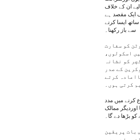
یے ان کے خلاف
رف ایک مقصد ہے
اتھ ایسا کرنے
سے باز رکھنا۔
وٹن کو سفارت
یں اسکولوں،
چر کو نشانہ
وکرین کے صدر
ااعادہ کرتے
م کرتی ہوں۔
 کرنے میں مدد
ا اوردیگر ممالک
و بڑھا دے گا۔
 بات پریقین
ے ہوئے ہیں۔