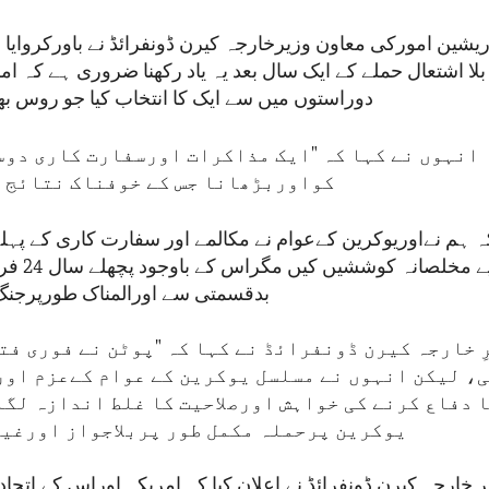
ریشین امورکی معاون وزیرخارجہ کیرن ڈونفرائڈ نے باورکروای
بلا اشتعال حملے کے ایک سال بعد یہ یاد رکھنا ضروری ہے کہ ا
دوراستوں میں سے ایک کا انتخاب کیا جو روس بھ
انہوں نے کہا کہ "ایک مذاکرات اورسفارت کاری دوس
کواوربڑھانا جس کے خوفناک نتائج 
ا کہ ہم نےاوریوکرین کےعوام نے مکالمے اور سفارت کاری کے پہ
پیرا ہونے کے 
بدقسمتی سے اورالمناک طورپرجنگ ک
 خارجہ کیرن ڈونفرائڈ نے کہا کہ "پوٹن نے فوری فت
، لیکن انہوں نے مسلسل یوکرین کے عوام کےعزم اور
 دفاع کرنے کی خواہش اورصلاحیت کا غلط اندازہ لگا
یوکرین پرحملہ مکمل طور پربلاجواز اورغی
 خارجہ کیرن ڈونفرائڈ نے اعلان کیا کہ امریکہ اوراس کے اتح