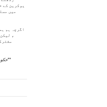
یوکرین کے خل
میں مسلس
اگرچہ ہم ہم
، لیکن 
مشترکہ
**
حکومت