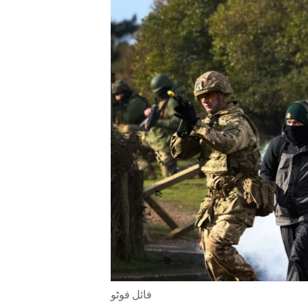
ENVIRONMENT AND HEALTH
IDEALS AND INSTITUTIONS
فائل فوٹو