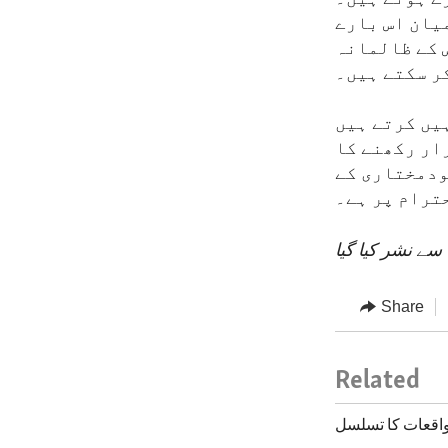
میان اس بارے
س کے ظالمانہ
ر سکتے ہیں۔
یں کرتے ہیں
ار رکھنے کا
ودمختاری کے
ترام پر ہے۔
سے نشر کیا گیا
Share
Related
واقعات کا تسلسل