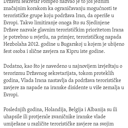
Državni sekretar Pompeo nazvao je to još jednim
značajnim korakom ka ograničavanju mogućnosti te
terorističke grupe koju podržava Iran, da operiše u
Evropi. Takvo limitiranje onoga što su Sjedinjene
Države nazvale glavnim terorističkim prioritetom Irana
je potrebno u svjetlu, na primjer, terorističkog napada
Hezbolaha 2012. godine u Bugarskoj u kojem je ubijeno
šest osoba i slične zavjera na Kipru iste godine.
Dodatno, kao što je navedeno u najnovijem izvještaju o
terorizmu Državnog sekretarijata, tokom proteklih
godina, Vlada Irana nastavlja da podržava terorističke
zavjere za napade na iranske disidente u više zemalja u
Evropi.
Poslednjih godina, Holandija, Belgija i Albanija su ili
uhapsile ili protjerale zvaničnike iranske vlade
umiješane u različite terorističke zavjere na svojim