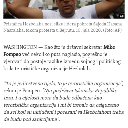
ENVIRONMENT AND HEALTH
IDEALS AND INSTITUTIONS
Pristalica Hezbolaha nosi sliku lidera pokreta Sajeda Hasana
Nasralaha, tokom protesta u Bejrutu, 10. jula 2020. (Foto: AP)
WASHINGTON —
Kao što je državni sekretar
Mike
Pompeo
već nekoliko puta naglasio, pogrešno je
vjerovati da postoje razlike između vojnog i političkog
krila terorističke organizacije Hezbolah.
“To je jedinstveno tijelo, to je teroristička organizacija”,
rekao je Pompeo.
"Nju podržava Islamska Republike
Iran. I u cijelosti mora da bude odbačena kao
teroristička organizacija i mi bi trebalo da osiguramo
da svi koji su uključeni i povezani sa Hezbolahom treba
da budu pod sankcijama".