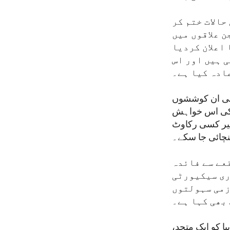
حالات ختم کر
 علاقوں میں
 اعلان کردیا
ی ہیں اور اس
عادہ کیا ہے۔
اپنی ان کوششوں
ڈن کی اس خواہش
بغیر کسی رکاوٹ
ہنچائی جا سکے۔
عے سے فائدہ
ری سیکیورٹی
زمی سہولتوں
بھی کہا ہے۔
یا کو ایک متحد،