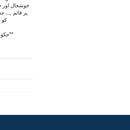
خوشحال اور خ
پر قائم ہے ج
کو ب
حکومتِ امریکہ کے نکتۂ نظر کا ترجمان اداریہ جو وائس آف امریکہ سے نشر کیا گیا**