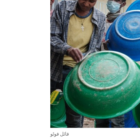
ENVIRONMENT AND HEALTH
IDEALS AND INSTITUTIONS
فائل فوٹو