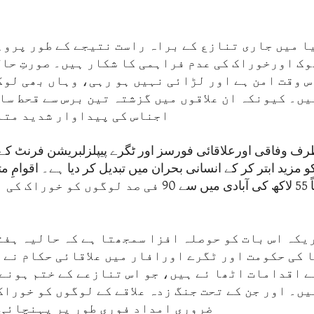
 میں جاری تنازع کے براہ راست نتیجے کے طور پروہا
ک اورخوراک کی عدم فراہمی کا شکار ہیں۔ صورتِ حال
س وقت امن ہے اور لڑائی نہیں ہو رہی، وہاں بھی لو
ں۔ کیونکہ ان علاقوں میں گزشتہ تین برس سے قحط سا
اجناس کی پیداوار شدید متا
 وفاقی اورعلاقائی فورسز اور ٹگرے پیپلزلبریشن فرنٹ کے 
 مزید ابتر کر کے انسانی بحران میں تبدیل کر دیا ہے۔ اقوامِ 
ٹگرے کی تقریباً 55 لاکھ کی آبادی میں سے 90 فی صد لوگو
یکہ اس بات کو حوصلہ افزا سمجھتا ہے کہ حالیہ ہفت
 کی حکومت اور ٹگرے اورافار میں علاقائی حکام نے 
 اقدامات اٹھا ئے ہیں، جو اس تنازعے کے ختم ہونے 
ں۔ اور جن کے تحت جنگ زدہ علاقے کے لوگوں کو خورا
ضروری امداد فوری طور پر پہنچائی 