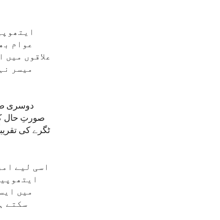
ایتھوپیا
عوام بھو
علاقوں میں ا
میسر نہی
دوسری طرف
صورتِ حال کو
اسی لیے امر
ایتھوپیا
میں ایسے
سکتے ہی