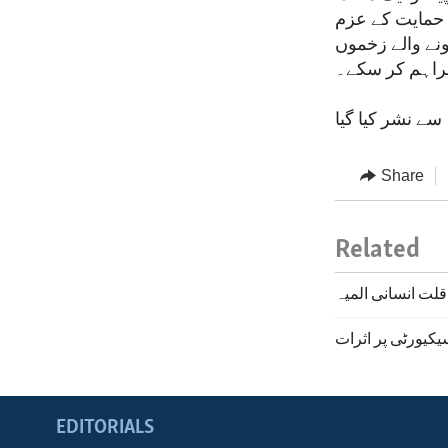
 حمایت کے عزم
نے والے زخموں
 فراہم کر سکے۔
Share
Related
لت انسانی المیہ
یکیورٹی پر اثرات
EDITORIALS