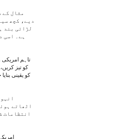
مثال کے ط
دیے، کچھ سیا
لڑائی بند ہو
ہے۔ اسی د
تاہم امریکی و
کو تیز کریں،
کو یقینی بنای
انہوں
اٹھاتے ہوئے
انتظامات شا
امریکہ 