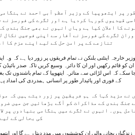
ور پر ایتھوپیا کے وزیر آعظم آبی احمد نے ہنگامی 
سی قیدیوں کورہا کردیا ہے اور ٹگرے کی فورسز نے جن
نے کا اعلان کیا ہے وہاں انہوں نے بھی جنگ بندی کا
وران ٹگرے کی فورسز نے آفار سے اپنی فوجیں نکال ل
تنازعے کے پر امن حل کے لیے اپنے عزم کا ا
زیر خارجہ اینٹنی بلنکن نے تمام فریقوں پر زور دیا ہے کہ وہ 
 ان کو قائم رکھیں اور ان کا دائرہ وسیع کریں تاکہ صدر بائی
ا جا سکے کہ اس لڑائی سے متاثرہ ایتھوپیا کے تمام باشندوں تک 
کے فوری اور پائیدار طور پر انسانی ہمدردی کی امداد پ
 نے مزید کہا کہ ہم فریقین پر زور دیتے ہیں کہ موق
 جنگ بندی کے مذاکرات کو آگے بڑھائیں جن میں ضرو
مل ہوں۔ انہوں نے ٹگرے میں ہنگامی بنیادوں پر لا
کی بحالی کے لیے 
زندگیاں بچانے والی ان کوششوں میں مدد دیتا رہے گا اور ایتھوپ