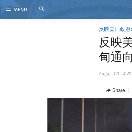
Accessibility
MENU
links
Search
Skip
HOME
反映美国政府
to
VIDEO
main
反映美
content
RADIO
Skip
甸通
REGIONS
to
main
TOPICS
AFRICA
August 08, 2022
Navigation
ARCHIVE
AMERICAS
HUMAN RIGHTS
Skip
to
ABOUT US
Share
ASIA
SECURITY AND DEFENSE
Search
EUROPE
AID AND DEVELOPMENT
MIDDLE EAST
DEMOCRACY AND GOVERNANCE
ECONOMY AND TRADE