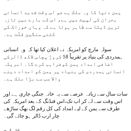
یمن دنیا کا وہ ملک ہے جو اس وقت شدید انسانی
بحران کی لپیٹ میں ہے، اس کے بارے میں تازہ
ترین ڈیٹا سے ظاہر ہوتا ہے کہ وہاں خوراک کی
کتنی سنگین قلّت ہے۔
سولہ مارچ کو امریکہ نے اعلان کیا تھا کہ وہ انسانی
ہمدردی کی بنیاد پر تقریباً 58 کروڑ پچاس لاکھ ڈالرکی
اضافی امداد یمن کوفراہم کرے گا۔ امریکہ
انسانی ہمدردی کی بنیاد پر یمن کو امداد دینے
والا سب سے بڑا ملک ہے۔
سات سال سے زیادہ عرصے سے یہ خانہ جنگی جاری ہے اور
اس وقت سے لے کر اب تک،اس فنڈنگ کے بعد امریکہ کی
طرف سے یمن کے لیے امداد کی کل رقم لگ بھگ ساڑھے
چار ارب ڈالر ہو جائے گی۔