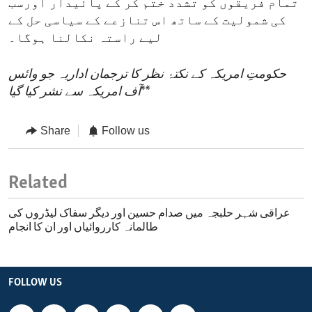
تمام فریقوں کو تشدد ختم کر کے پائیدار اورسب
کی شمولیت کے ساتھ اس تنازعے کے سیاسی حل کے
لیے راستہ نکالنا ہوگا۔
حکومتِ امریکہ کے نکتۂ نظر کا ترجمان اداریہ جو وائس
**
آف امریکہ سے نشر کیا گیا
Share
Follow us
Related
عراقی شہر حلبجہ میں صدام حسین اور دیگر سفاک لیڈروں کی
طالمانہ کارروائیاں اور ان کا انجام
FOLLOW US