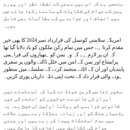
منحصر ہے کہ اس میں سبھی کے نقطۂ نظر اور پورے
یمن کے عوام کی شکایات کو سامنے رکھا جائے جس
میں انصاف اور جوابدہی کے مطالبات بھی شامل
ہوں۔
امریکہ سلامتی کونسل کی قرارداد نمبر2624 کا بھی خیر
مقدم کرتا ہے جس میں تمام رکن ملکوں کو یاد دلایا گیا تھا
کہ ان پر لازم ہے کہ وہ یمن کو ہتھیاروں کی فراہمی
پرامتناع اور یمن کے امن میں خلل ڈالنے والوں پر سفری
پابندیاں اور ان کے اثاثے منجمد کرنے کے سلسلے میں منظور
ہونے والی قرار داد کے تحت اپنی ذمّہ داریاں پوری کریں۔
سفیر تھامس گرین فیلڈ نے کہا کہ اس سلسلے میں
ایران کی جانب سے حوثیوں کو اسلحے کی غیر
قانونی فراہمی کو روکنا اولین ترجیح ہے۔ یہ
ہتھیار جنگ کو اور زیادہ بھڑکا رہے ہیں، علاقے
میں عدم استحکام پیدا کر رہے ہیں اور یمنی
عوام کی تکالیف میں اضافے کا باعث ہیں۔