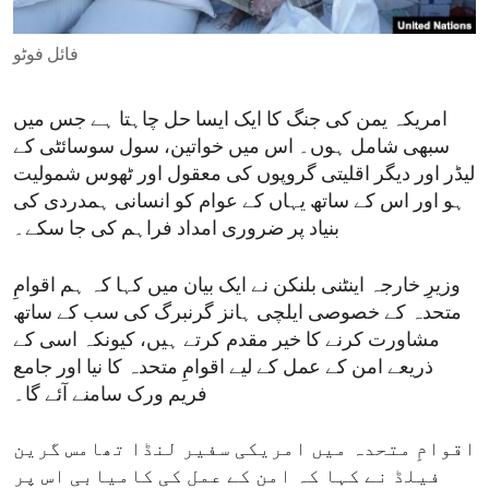
ENVIRONMENT AND HEALTH
فائل فوٹو
IDEALS AND INSTITUTIONS
امریکہ یمن کی جنگ کا ایک ایسا حل چاہتا ہے جس میں
سبھی شامل ہوں۔ اس میں خواتین، سول سوسائٹی کے
لیڈر اور دیگر اقلیتی گروپوں کی معقول اور ٹھوس شمولیت
ہو اور اس کے ساتھ یہاں کے عوام کو انسانی ہمدردی کی
بنیاد پر ضروری امداد فراہم کی جا سکے۔
وزیرِ خارجہ اینٹنی بلنکن نے ایک بیان میں کہا کہ ہم اقوامِ
متحدہ کے خصوصی ایلچی ہانز گرنبرگ کی سب کے ساتھ
مشاورت کرنے کا خیر مقدم کرتے ہیں، کیونکہ اسی کے
ذریعے امن کے عمل کے لیے اقوامِ متحدہ کا نیا اور جامع
فریم ورک سامنے آئے گا۔
اقوامِ متحدہ میں امریکی سفیر لنڈا تھامس گرین
فیلڈ نے کہا کہ امن کے عمل کی کامیابی اس پر