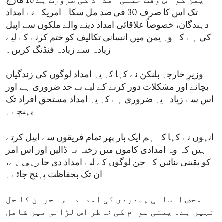
یمن کو اس وقت جتنی امداد کی ضرورت ہے 16 مارچ
تک اس کا صرف 30 فی صد مل سکا۔ امریکہ نے امداد
دہندگان، خصوصاً علاقائی امداد دینے والے ملکوں سے اپیل
کی ہے کہ وہ یمن میں انسانی تکالیف کو ختم کرنے کے لیے
زیادہ سے زیادہ فنڈنگ کریں۔
وزیرِ خارجہ بلنکن نے کہا کہ یہ امداد لوگوں کی زندگیاں
بچانے اور مشکلات دور کرنے کے لیے بے حد ضروری ہے اور
اس سے زیادہ یہ ضروری ہے کہ یہ امداد مستحق افراد تک
پہنچے۔
انہوں نے کہا کہ ہم ایک بار پھر تمام فریقوں سے اپیل کرتے
ہیں کہ وہ امدادی کاموں میں رخنہ نہ ڈالیں اور اس امر
کو یقینی بنائیں کہ جن لوگوں کے لیے امداد دی جا رہی ہے،
ان تک بحفاظت پہنچ جائے۔
محض انسانی ہمدردی کی امداد اس بحران کا حل
نہیں ہے۔ یمنی عوام کی خاطر اس لڑائی میں شامل