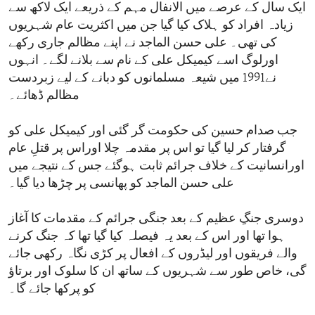
ایک سال کے عرصے میں الانفال مہم کے ذریعے ایک لاکھ سے
زیادہ افراد کو ہلاک کیا گیا جن میں اکثریت عام شہریوں
کی تھی۔ علی حسن الماجد نے اپنے مظالم جاری رکھے
اورلوگ اسے کیمیکل علی کے نام سے بلانے لگے۔ انہوں
نے1991 میں شیعہ مسلمانوں کو دبانے کے لیے زبردست
مظالم ڈھائے۔
جب صدام حسین کی حکومت گر گئی اور کیمیکل علی کو
گرفتار کر لیا گیا تو اس پر مقدمہ چلا اوراس پر قتلِ عام
اورانسانیت کے خلاف جرائم ثابت ہوگئے جس کے نتیجے میں
علی حسن الماجد کو پھانسی پر چڑھا دیا گیا۔
دوسری جنگِ عظیم کے بعد جنگی جرائم کے مقدمات کا آغاز
ہوا تھا اور اس کے بعد یہ فیصلہ کیا گیا تھا کہ جنگ کرنے
والے فریقوں اور لیڈروں کے افعال پر کڑی نگاہ رکھی جائے
گی، خاص طور سے شہریوں کے ساتھ ان کا سلوک اور برتاؤ
کو پرکھا جائے گا۔