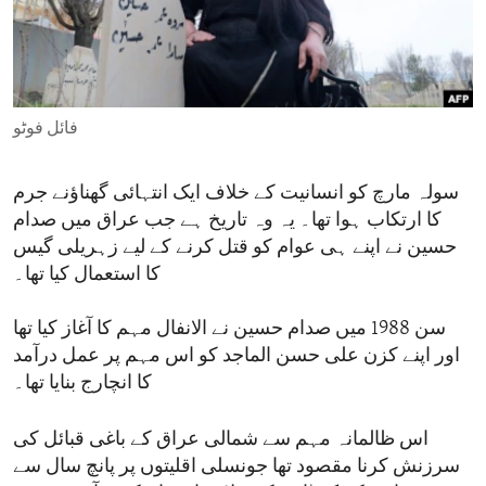
ENVIRONMENT AND HEALTH
IDEALS AND INSTITUTIONS
فائل فوٹو
سولہ مارچ کو انسانیت کے خلاف ایک انتہائی گھناؤنے جرم
کا ارتکاب ہوا تھا۔ یہ وہ تاریخ ہے جب عراق میں صدام
حسین نے اپنے ہی عوام کو قتل کرنے کے لیے زہریلی گیس
کا استعمال کیا تھا۔
سن 1988 میں صدام حسین نے الانفال مہم کا آغاز کیا تھا
اور اپنے کزن علی حسن الماجد کو اس مہم پر عمل درآمد
کا انچارج بنایا تھا۔
اس ظالمانہ مہم سے شمالی عراق کے باغی قبائل کی
سرزنش کرنا مقصود تھا جونسلی اقلیتوں پر پانچ سال سے