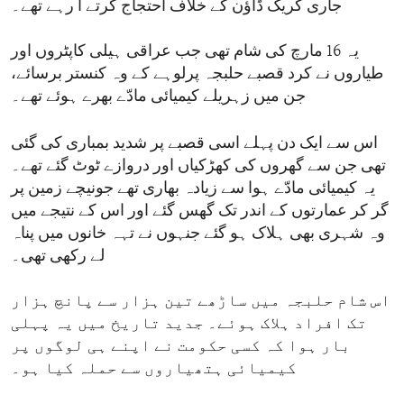
جاری کریک ڈاؤن کے خلاف احتجاج کرتے آ رہے تھے۔
یہ 16 مارچ کی شام تھی جب عراقی ہیلی کاپٹروں اور
طیاروں نے کرد قصبے حلبجہ پرلوہے کے وہ کنستر برسائے،
جن میں زہریلے کیمیائی مادّے بھرے ہوئے تھے۔
اس سے ایک دن پہلے اسی قصبے پر شدید بمباری کی گئی
تھی جن سے گھروں کی کھڑکیاں اور دروازے ٹوٹ گئے تھے۔
یہ کیمیائی مادّے ہوا سے زیادہ بھاری تھے جونیچے زمین پر
گر کر عمارتوں کے اندر تک گھس گئے اور اس کے نتیجے میں
وہ شہری بھی ہلاک ہو گئے جنہوں نے تہہ خانوں میں پناہ
لے رکھی تھی۔
اس شام حلبجہ میں ساڑھے تین ہزار سے پانچ ہزار
تک افراد ہلاک ہوئے۔ جدید تاریخ میں یہ پہلی
بار ہوا کہ کسی حکومت نے اپنے ہی لوگوں پر
کیمیائی ہتھیاروں سے حملہ کیا ہو۔