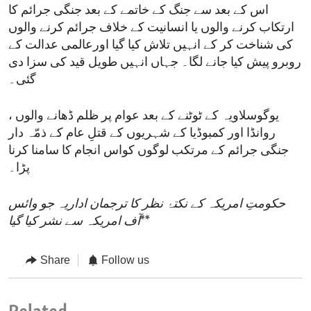
اس کے بعد سے جنگ کے خاتمے کے بعد جنگی جرائم کا
ارتکاب کرنے والوں یا انسانیت کے خلاف جرائم کرنے والوں
کی شناخت کر کے انہیں تلاش کیا گیا اورعالمی عدالت کے
روبرو پیش کیا جانے لگا۔ جہاں انہیں طویل قید کی سزا دی
گئی۔
یوگوسلاویہ کے ٹوٹنے کے بعد عوام پر ظلم ڈھانے والوں ،
روانڈا اور کمبوڈیا کے شہریوں کے قتلِ عام کے ذمّہ دار
جنگی جرائم کے مرتکب لوگوں کواس انجام کا سامنا کرنا
پڑا۔
حکومتِ امریکہ کے نکتۂ نظر کا ترجمان اداریہ جو وائس
**
آف امریکہ سے نشر کیا گیا
Share
Follow us