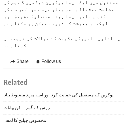
مستقبل میں ایک ایسا یوکرین دیکھیں گے جس کی
وضاحت خوشحالی اور وقار جیسے حوالوں سے کی
گئی ہے اور ایسا ہونا صرف ایک مضبوط اور
لچکدار معیشت کے ذریعے ممکن ہو سکتا ہے۔
یہ اداریہ امریکی حکومت کے خیالات کی ترجمانی
کرتا ہے۔
Share
Follow us
Related
یوکرین کے مستقبل کی حمایت کرنا اور اسے مزید مضبوط بنانا
روس کے گمراہ کن بیانات
مخصوص چیلنج کا لمحہ