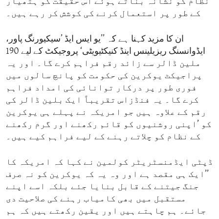
نظام کو نشانہ بناتے ہوئے اس حقیقت کو ہتھیار
کے طور پر استعمال کرنے کی کوشش کر رہے ہیں۔
ان کا مزید کہنا ہے کہ ’’یو ایس ایڈ ’سیکیورنگ پاور،
ایڈوانسنگ ریزیلینس اینڈ کنیکٹیویٹی‘ پروجیکٹ کے لیے 190
ملین ڈالر سے زائد رقم فراہم کرے گا۔ اور یہ
پراجیکٹ یوکرین کی حکومت کو پانچ سالوں میں
فوری طور پر درکار توانائی کی امداد فراہم
کرے گا۔ یہ فنڈزاس تقریباً ایک بلین ڈالر کی
رقم کے علاوہ ہیں جو امریکہ نے پہلے ہی یوکرین
کو ’اپنی روشنیوں کو قائم رکھنے اور گرم رکھنے
کے نظام کو چلاتے رہنے کے لیے فراہم کیے ہیں۔
ڈپٹی ایڈمنسٹریٹر کولمین نے کہا کہ امریکہ کا
’’ایک ہی مقصد ہے اور وہ یہ کہ یوکرین کو نہ صرف
جنگ جیتنے کے قابل بنایا جئے بلکہ اسے اپنے
مستقبل میں بھی کامیاب رہنے کی صلاحیت دی
جائے۔ ہم چاہتے ہیں اور یقین رکھتے ہیں کہ ہم