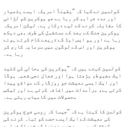
کولمین نے کہا کہ ’’یقیناً امریکہ ایسے ہتھیار
اور مدد فراہم کر رہا ہے جو یوکرین کو لڑائی
کا مقابلہ کرنے کے لیے درکار ہے۔ لیکن امریکہ
یوکرین جنگ کے بعد کے مستقبل کی طرف بھی دیکھ
رہا ہے اور یو ایس ایڈ کے ذریعے کام کرتے ہوئے
یوکرین اور اس کے لوگوں میں سرمایہ کاری کر
رہا ہے۔
کولمین کہتے ہیں کہ ’’یوکرین کی بحالی کی کلید
ایک مضبوط، بڑھتا ہوا اور فعال نجی شعبہ ہوگا
اور ایک ایسی معیشت جو روزگار کے مواقع پیدا
کرتی ہے، برآمدات میں اضافہ کرتی ہے اور ٹیکس
محصولات میں کامیاب رہتی ہے۔
کولمن کا کہنا ہے کہ ’’جیسا کہ روسی فوج یوکرین
کی معیشت کے ایک ایسے حصے کو تباہ کرنے کی
کوشش کر رہی ہے جس سے دنیا کو خوراک فراہم