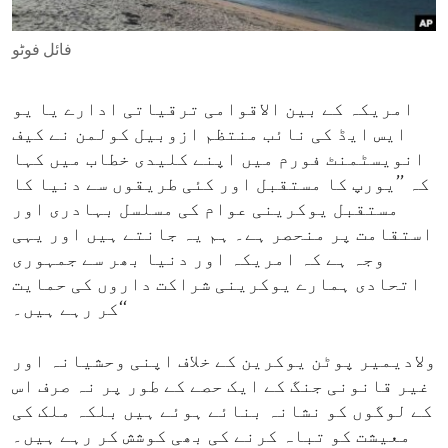
ENVIRONMENT AND HEALTH
فائل فوٹو
IDEALS AND INSTITUTIONS
امریکہ کے بین الاقوامی ترقیاتی ادارے یا یو
ایس ایڈ کی نائب منتظم ازوبیل کولمن نے کیف
انویسٹمنٹ فورم میں اپنے کلیدی خطاب میں کہا
کہ ’’یورپ کا مستقبل اور کئی طریقوں سے دنیا کا
مستقبل یوکرینی عوام کی مسلسل بہادری اور
استقامت پر منحصر ہے۔ ہم یہ جانتے ہیں اور یہی
وجہ ہے کہ امریکہ اور دنیا بھر سے جمہوری
اتحادی ہمارے یوکرینی شراکت داروں کی حمایت
کر رہے ہیں۔‘‘
ولادیمیر پوٹن یوکرین کے خلاف اپنی وحشیانہ اور
غیر قانونی جنگ کے ایک حصے کے طور پر نہ صرف اس
کے لوگوں کو نشانہ بنائے ہوئے ہیں بلکہ ملک کی
معیشت کو تباہ کرنے کی بھی کوشش کر رہے ہیں۔