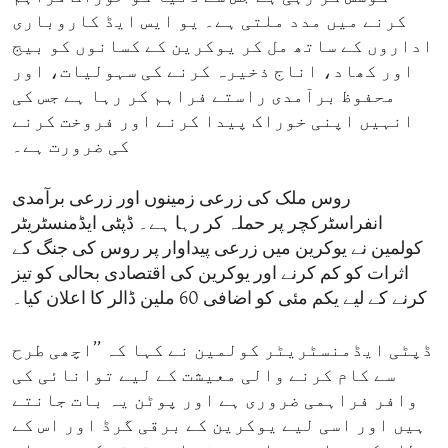
کرنے میں مدد ملتی ہے۔ یو ایس ایڈ کاروباری
اداروں کے ساتھ مل کر یوکرین کے کسانوں کو بیج
اور کھاد، اناج ذخیرہ کرنے کی سہولیات، اور
محفوظ برآمدی راستے فراہم کر رہا ہے جس کی
انہیں اپنی خوراک پیدا کرنے اور فروخت کرنے
کی ضرورت ہے۔
روس ملک کی زرعی زمینوں اور زرعی برآمدی
انفراسٹرکچر پر حملہ کر رہا ہے۔ ڈپٹی ایڈمنسٹریٹر
کولمین نے یوکرین میں زرعی پیداوار پر روس کی جنگ کے
اثرات کو کم کرنے اور یوکرین کی اقتصادی بحالی کو تیز
کرنے کے لیے یکم مئی کو اضافی 60 ملین ڈالر کا اعلان کیا۔
ڈپٹی ایڈمنسٹریٹر کولمین نے کہا کہ ’’اچھی طرح
سے کام کرنے والی معیشت کے لیے توانائی کی
وافر فراہمی ضروری ہے اور پوٹن یہ بات جانتے
ہیں اور اسی لیے یوکرین کے برقی گرڈ اور اس کے