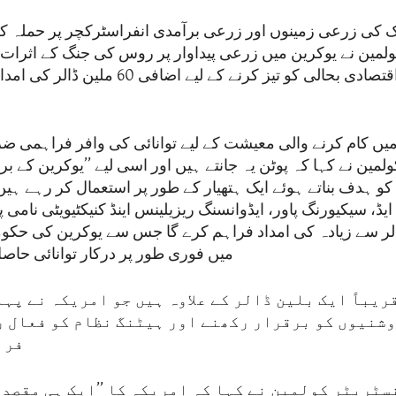
کی زرعی زمینوں اور زرعی برآمدی انفراسٹرکچر پر حملہ کر
ولمین نے یوکرین میں زرعی پیداوار پر روس کی جنگ کے اثرات 
یوکرین کی اقتصادی بحالی کو تیز کرنے کے لیے اضا
 میں کام کرنے والی معیشت کے لیے توانائی کی وافر فراہمی 
ولمین نے کہا کہ پوٹن یہ جانتے ہیں اور اسی لیے ’’یوکرین کے ب
کو ہدف بناتے ہوئے ایک ہتھیار کے طور پر استعمال کر رہے ہیں
ایڈ، سیکیورنگ پاور، ایڈوانسنگ ریزیلینس اینڈ کنیکٹیویٹی نامی
ن ڈالر سے زیادہ کی امداد فراہم کرے گا جس سے یوکرین کی حک
میں فوری طور پر درکار توانائی حا
ریباً ایک بلین ڈالر کے علاوہ ہیں جو امریکہ نے پہ
روشنیوں کو برقرار رکھنے اور ہیٹنگ نظام کو فعال ر
فرا
ٹریٹر کولمین نے کہا کہ امریکہ کا ’’ایک ہی مقصد 