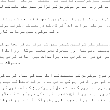
ٹریٹر کولمین نے کہا کہ ’’یقیناً امریکہ ایسے ہتھ
م کر رہا ہے جو یوکرین کو لڑائی میں مقابلے کے لی
کہنا ہے کہ امریکہ یوکرین کے جنگ کے بعد کے مستقبل
۔ امریکہ یو ایس اے آئی ڈی کے ذریعے کام کرتے ہوئے
اس کے لوگوں میں سرمایہ کاری
منسٹریٹر کولمین کہتی ہیں کہ یوکرین کی بحالی کی
ھلتا پھولتا اور متحرک نجی شعبہ ہوگا اور ایک ای
مواقع فراہم کرتی ہے، برآمدات میں اضافہ کرتی ہے 
محصولات حا
 فوج یوکرین کی معیشت کے ایک حصے کو تباہ کرنے کی 
ا کو خوراک فراہم کی جاتی ہے ۔ اس کے تحفظ کے لیے ی
باری اداروں کے ساتھ مل کر یوکرین کے کسانوں کو ب
ر رہا ہے اور اناج ذخیرہ کرنے کی سہولیات کے علاوہ
استے بنا رہا ہے جو انہیں خوراک اگانے اور فروخت 