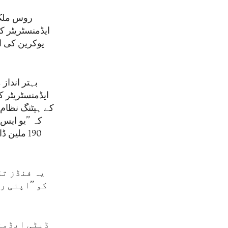
روس ملک 
ایڈمنسٹریٹر ک
بہتر انداز
ایڈمنسٹریٹر ک
کے ہیٹنگ نظام 
کہ ’’یو ایس 
190 ملی
یہ فنڈز تق
کو ’’اپنی 
ڈپٹی ایڈمنس