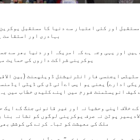
مستقبل اور کئی اعتبار سے دنیا کا مستقبل یوکرین 
بہادری اور استقامت پ
 ہیں اور یہی وجہ ہے کہ امریکہ اور دنیا بھر سے جم
یوکرینی شراکت داروں کی حمایت می
سٹیٹس ایجنسی فار انٹرنیشنل ڈویلپمنٹ (بین الاقو
یکی ادارے) یعنی یو ایس اےآئی ڈی کی ڈپٹی ایڈمنس
 کیف انویسٹمنٹ فورم میں اپنے کلیدی خطاب میں یہ 
ے خلاف اپنی وحشیانہ اور غیر قانونی جنگ کے ایک ح
ادیمیر پوٹن نہ صرف یوکرینی لوگوں کو نشانہ بنا ر
ملک کی معیشت کو تباہ کرنے کی کوشش بھی 