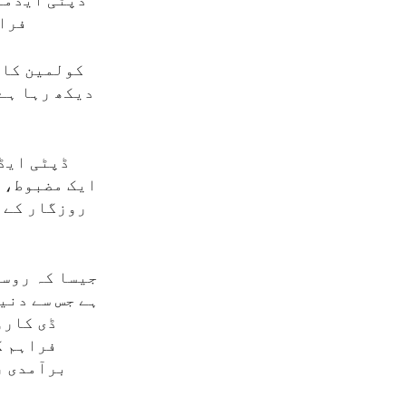
ڈپٹی ایڈمنس
فراہ
کولمین کا 
دیکھ رہا ہے
ڈپٹی ایڈ
ایک مضبوط، پ
روزگار کے 
جیسا کہ روسی
ہے جس سے دنی
ڈی کارو
فراہم ک
برآمدی ر