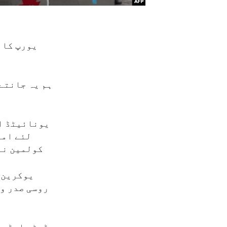
یورپ کا 
ہم یہ جانتے
یونائیٹڈ ا
لئے امر
کولمین نے
یوکرین ک
روسی صدر ول