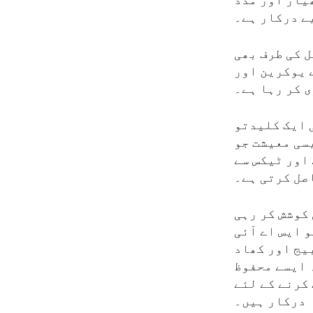
یار اور مدد
ے درکار ہے۔
 کی طرف بھی
 یوکرین اور
 کر رہا ہے۔
 ایک کلیدتو
سی معیشت جو
اور ٹیکس سے
صل کرتی ہے۔
کوشش کر رہی
و ایس اے آئی
یج اور کھاد
 ایسے محفوظ
کرنے کے لئے
درکار ہیں۔