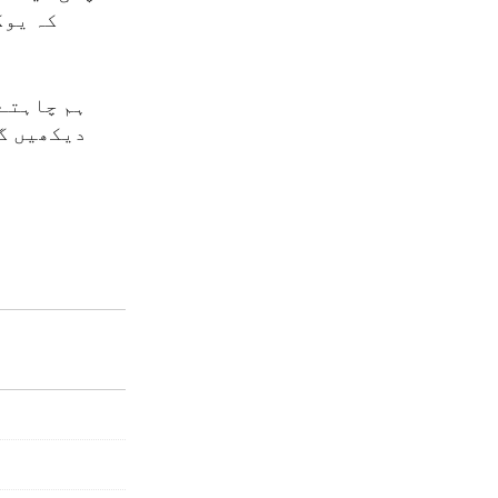
کہ یوک
ہم چاہتے 
دیکھیں گے