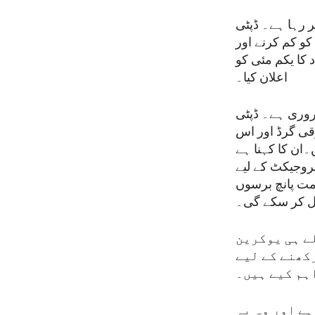
 رہا ہے۔ ڈپٹی
کو کم کرنے اور
فی 60 ملین ڈالر کی امداد کا یکم مئی کو
اعلان کیا۔
ضروری ہے۔ ڈپٹی
رقی گرڈ اور اس
۔ان کا کہنا ہے
 پروجیکٹ کے لیے
ومت پانچ برسوں
صل کر سکے گی۔
لے ہی یوکرین
کھنے کے لیے
ہم کیے ہیں۔
ہے اور وہ یہ