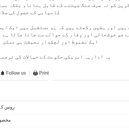
رین کو نہ صرف جنگ جیتنے کے قابل بنانا، بلکہ مست
کامیابی کے حصول کی صلاح
ہیں اور یقین رکھتے ہیں کہ ہم مستقبل میں ایک ایس
 جو خوشحالی اور وقار کے حوالے سے جانا جاتا ہے ا
ایک مضبوط اور لچکدار معیشت ہی ممکن ب
یہ اداریہ امریکی حکومت کے خیالات کی ترجما
Follow us
Print
روس کے 
مخصوص