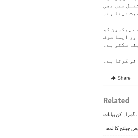
قبل میں بھی
یت دینا ہے۔
ے یوکرین کو
ور ایسا صرف
نا سکتی ہے۔
نی کرتا ہے۔
Share
Related
گمراہ کن بیانات
 چیلنج کا لمحہ