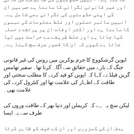
اور غیر قانونی نگرانی کا سامنا ہے جس میں ان
کی اپنی حکومتوں کی نگرانی بھی شامل ہے۔
انہیں سائبر حملوں اور غلط معلومات کی مہموں
کا سامنا ہے اور اکثر اوقات ان پر پرتشدد حملہ
کیا جاتا ہے اور غلط طریقے سے حراست میں لیا
جاتا ہے کیوں کہ ان کا قصور صرف سچ کہنا ہے۔
ایوین گرشکووچ کا جرم یوکرین میں روس کی غیر قانونی
جنگ کے بارے میں حقائق سے آگاہ کرنا تھا۔ سفیر تھامس
گرین فیلڈ نے کہا کہ ایوین کو قید کرنے کا مطلب سختی اور
طاقت کے اظہار کی علامت تھا اور کنٹرول کرنے کی
علامت بھی۔
لیکن سچ یہ ہے کہ کریملن اور دنیا بھر کے طاقت وروں کی
طرف سے یہ ایسا
ہدف ان کی کمزوری اور ان کے خوف کو ظاہر کرتا