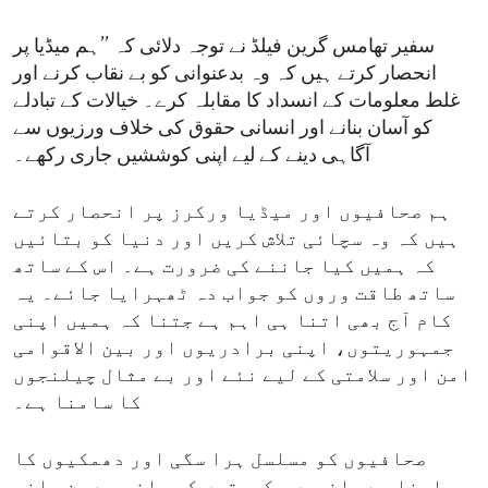
سفیر تھامس گرین فیلڈ نے توجہ دلائی کہ ’’ہم میڈیا پر
انحصار کرتے ہیں کہ وہ بدعنوانی کو بے نقاب کرنے اور
غلط معلومات کے انسداد کا مقابلہ کرے۔ خیالات کے تبادلے
کو آسان بنانے اور انسانی حقوق کی خلاف ورزیوں سے
آگاہی دینے کے لیے اپنی کوششیں جاری رکھے۔
ہم صحافیوں اور میڈیا ورکرز پر انحصار کرتے
ہیں کہ وہ سچائی تلاش کریں اور دنیا کو بتائیں
کہ ہمیں کیا جاننے کی ضرورت ہے۔ اس کے ساتھ
ساتھ طاقت وروں کو جواب دہ ٹھہرایا جائے۔ یہ
کام آج بھی اتنا ہی اہم ہے جتنا کہ ہمیں اپنی
جمہوریتوں، اپنی برادریوں اور بین الاقوامی
امن اور سلامتی کے لیے نئے اور بے مثال چیلنجوں
کا سامنا ہے۔
صحافیوں کو مسلسل ہرا سگی اور دھمکیوں کا
سامنا ہے۔ انہیں حکومتوں کی جانب سے من مانی