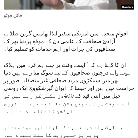
ENVIRONMENT AND HEALTH
فائل فوٹو
IDEALS AND INSTITUTIONS
اقوامِ متحدہ میں امریکی سفیر لنڈا تھامس گرین فیلڈ نے
آزادیٔ صحافت کے عالمی دن کے موقع پردنیا بھر کے
صحافیوں کی جرات اور اہم خدمات کو تسلیم کیا۔
ان کا کہنا ہے کہ ’’ایسے وقت پر جب ہم غزہ میں ہلاک
ہونے والے درجنوں صحافیوں کے لیے سوگ منا رہے ہیں دنیا
بھر میں سینکڑوں مزید صحافی غیر منصفانہ طور پر
حراست میں ہیں اور جیسا کہ ایوان گیرشکووچ ایک روسی
جیل میں اپنی قید کے 400دن مکمل کر رہے ہیں تو
ایسے وقت پر یہ موقع جشن منانے سے زیادہ فوری
ایکشن کا تقاضہ کرتا ہے۔
یہ ایک یاد دہانی ہے کہ آزاد اور خود مختار
پریس ہر جمہوریت کا سنگ بنیاد ہے۔