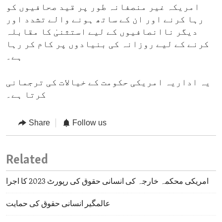
امریکہ غیر منصفانہ طور پر قید صحافیوں کو
رہا کرنے اور ان کے ساتھ ہونے والے تشدد اور
دیگر ناانصافیوں کے لیے استثنیٰ کا مقابلہ
کرنے کے لیے روزانہ کی بنیادوں پر کام کر رہا
ہے۔
یہ اداریہ امریکی حکومت کے خیالات کی ترجمانی
کرتا ہے۔
Share
Follow us
Related
امریکی محکمہ خارجہ کی انسانی حقوق کی رپورٹ 2023 کا اجرا
عالمگیر انسانی حقوق کی حمایت