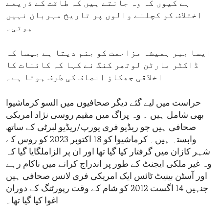
ہے کیوں کہ وہ جانتے ہیں کہ طاقت کے ذریعے
اختلاف کو کچلنے والوں پر تاریخ مہربان نہیں
ہوتی۔
ایسا جبر ہمیشہ مزاحمت کو جنم دیتا ہے جیسا کہ
ڈاکٹر مارٹن لوتھر کنگ نے کہا کہ کائنات کا
اخلاقی جھکاؤ انصاف کی طرف ہوتا ہے۔
حراست میں لیے گئے دیگر صحافیوں میں السو کرماشیوا
بھی شامل ہیں ۔ وہ پراگ میں مقیم روسی نژاد امریکی
صحافی ہیں جو ریڈیو فری یورپ/ریڈیو لبرٹی کے ساتھ
وابستہ ہیں۔ کرماشیوا کو 18 اکتوبر 2023 کو روس کے
شہر کازان میں گرفتار کیا گیا تھا اور ان پر الزاملگایا گیا کہ
وہ غیر ملکی ایجنٹ کے طور پر اندراج کرانے میں ناکام رہے
اور آسٹن بینیٹ ٹائس ایک امریکی فری لانس صحافی ہیں
جنہیں 14 اگست 2012 کو شام کے وقت رپورٹنگ کے دوران
اغوا کیا گیا تھا۔