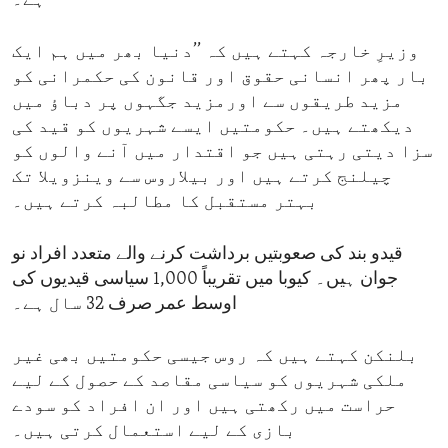
ہے۔
وزیرِ خارجہ کہتے ہیں کہ ’’دنیا بھر میں ہم ایک
بار پھر انسانی حقوق اور قانون کی حکمرانی کو
مزید طریقوں سے اورمزید جگہوں پر دباؤ میں
دیکھتے ہیں۔ حکومتیں ایسے شہریوں کو قید کی
سزا دیتی رہتی ہیں جو اقتدار میں آنے والوں کو
چیلنج کرتے ہیں اور بیلاروس سے وینزویلا تک
بہتر مستقبل کا مطالبہ کرتے ہیں۔
قیدو بند کی صعوبتیں برداشت کرنے والے متعدد افراد نو
جوان ہیں۔ کیوبا میں تقریباً 1,000 سیاسی قیدیوں کی
اوسط عمر صرف 32 سال ہے۔
بلنکن کہتے ہیں کہ روس جیسی حکومتیں بھی غیر
ملکی شہریوں کو سیاسی مقاصد کے حصول کے لیے
حراست میں رکھتی ہیں اور ان افراد کو سودے
بازی کے لیے استعمال کرتی ہیں۔