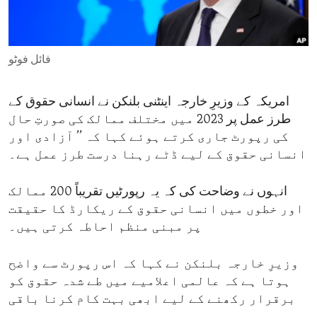
ENVIRONMENT AND HEALTH
IDEALS AND INSTITUTIONS
فائل فوٹو
امریکہ کے وزیرِ خارجہ اینٹنی بلنکن نے انسانی حقوق کے
طرز عمل پر 2023 میں مختلف ممالک کی صورتِ حال
کی رپورٹ جاری کرتے ہوئے کہا کہ ’’ آزادی اور
انسانی حقوق کے لیے ڈٹے رہنا درست طرز عمل ہے۔
انہوں نے وضاحت کی کہ یہ رپورٹیں تقریباً 200 ممالک
اور خطوں میں انسانی حقوق کے ریکارڈ کا حقیقت
پر مبنی منظم احاطہ کرتی ہیں۔
وزیرِ خارجہ بلنکن نے کہا کہ اس رپورٹ سے واضح
ہوتا ہے کہ عالمی اعلامیے میں طے شدہ حقوق کو
برقرار رکھنے کے لیے ابھی بہت کام کرنا باقی