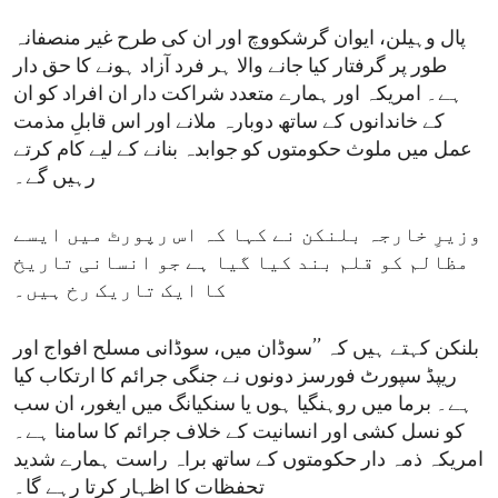
پال وہیلن، ایوان گرشکووچ اور ان کی طرح غیر منصفانہ
طور پر گرفتار کیا جانے والا ہر فرد آزاد ہونے کا حق دار
ہے۔ امریکہ اور ہمارے متعدد شراکت دار ان افراد کو ان
کے خاندانوں کے ساتھ دوبارہ ملانے اور اس قابلِ مذمت
عمل میں ملوث حکومتوں کو جوابدہ بنانے کے لیے کام کرتے
رہیں گے۔
وزیرِ خارجہ بلنکن نے کہا کہ اس رپورٹ میں ایسے
مظالم کو قلم بند کیا گیا ہے جو انسانی تاریخ
کا ایک تاریک رخ ہیں۔
بلنکن کہتے ہیں کہ ’’سوڈان میں، سوڈانی مسلح افواج اور
ریپڈ سپورٹ فورسز دونوں نے جنگی جرائم کا ارتکاب کیا
ہے۔ برما میں روہنگیا ہوں یا سنکیانگ میں ایغور، ان سب
کو نسل کشی اور انسانیت کے خلاف جرائم کا سامنا ہے۔
امریکہ ذمہ دار حکومتوں کے ساتھ براہ راست ہمارے شدید
تحفظات کا اظہار کرتا رہے گا۔