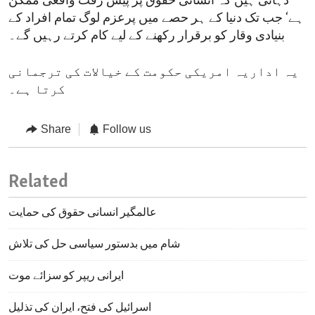
دہانی ہیں کہ انسانی حقوق پر پیش رفت واقعی ممکن
ہے‘ جب تک دنیا کے ہر حصے میں پرعزم لوگ تمام افراد کے
بنیادی وقار کو برقرار رکھنے کے لیے کام کرتے رہیں گے۔
یہ اداریہ امریکی حکومت کے خیالات کی ترجمانی
کرتا ہے۔
Share
Follow us
Related
عالمگیر انسانی حقوق کی حمایت
شام میں بدستور سیاسی حل کی تلاش
ایرانی ریپر کو سزائے موت
اسرائیل کی فتح، ایران کی تذلیل