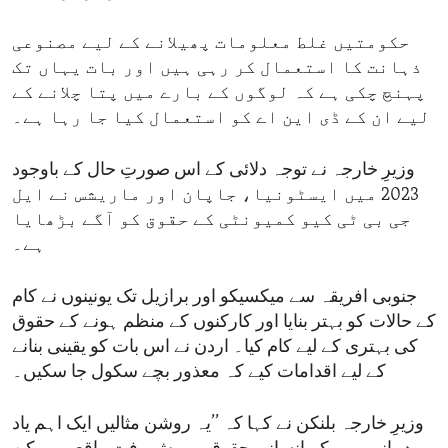
حکومتیں غلط معلومات پھیلانے کے لیے مصنوعی
ذہانت کا استعمال کر رہی ہیں اور بات یہاں تک
پہنچ چکی ہے کہ لوگوں کے بارے میں پتا چلانے کے
لیے ان کے ڈی این اے کو استعمال کیا جا رہا ہے۔
وزیرِ خارجہ نے توجہ دلائی کے اس صورتِ حال کے باوجود
2023 میں ایسٹونیا، جاپان اور ماریشس نے ایل
جی بی ٹی کیو کمیونٹی کے حقوق کو آگے بڑھایا
ہے۔
جنوبی افریقہ سے میکسیکو اور برازیل تک یونینوں نے کام
کے حالات کو بہتر بنایا اور کارکنوں کے منظم ہونے کے حقوق
کی بہتری کے لیے کام کیا۔ اردن نے اس بات کو یقینی بنانے
کے لیے اقدامات کیے کہ معذور بچے سکول جا سکیں۔
وزیرِ خارجہ بلنکن نے کہا کہ ’’یہ روشن مثالیں ایک اہم یاد