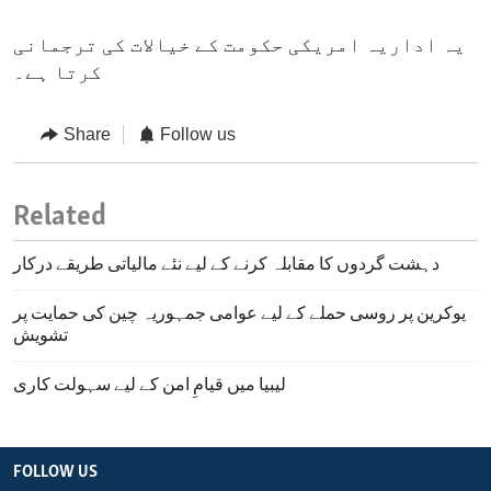
یہ اداریہ امریکی حکومت کے خیالات کی ترجمانی
کرتا ہے۔
Share
Follow us
Related
دہشت گردوں کا مقابلہ کرنے کے لیے نئے مالیاتی طریقے درکار
یوکرین پر روسی حملے کے لیے عوامی جمہوریہ چین کی حمایت پر
تشویش
لیبیا میں قیامِ امن کے لیے سہولت کاری
FOLLOW US