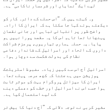
لیے ایک ’’نمایاں اور شرمسار ناکامی‘‘ ہے۔
وہ کہتے ہیں کہ ’’اس حملے کے دائرہ کار کو
دیکھتے ہوئے کہا جا سکتا ہے کہ ایران کا ارادہ
واضح طور پر انتہائی تباہی اور جانی نقصان
پہنچانا تھا تاہم اس کا یہ مقصد پورا نہیں ہو
پایا۔یہ حملہ ہماری تیاریوں، پرعزم شراکت
داروں کے اتحاد اور اسرائیل کے شاندار دفاعی
نظام کی بدولت شکست سے دوچار ہوا۔
اسرائیل آج اس سے کہیں زیادہ مضبوط اسٹریٹجک
پوزیشن میں ہے جتنا کہ کچھ عرصہ پہلے تھا۔
ایران کا میزائل پروگرام بہت کم موثر ثابت
ہوا جسے اس نے اسرائیل اور خطے کو دھمکی دینے
کے لیے استعمال کیا ہے۔
مشیر کربی نے توجہ دلائی کہ ’’آج دنیا کا بیش تر