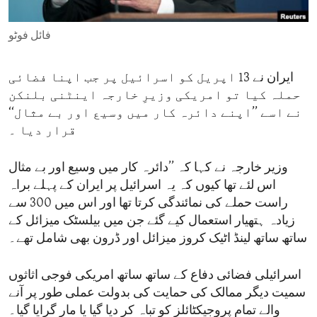
ENVIRONMENT AND HEALTH
فائل فوٹو
IDEALS AND INSTITUTIONS
ایران نے 13 اپریل کو اسرائیل پر جب اپنا فضائی
حملہ کیا تو امریکی وزیرِ خارجہ اینٹنی بلنکن
نے اسے ’’اپنے دائرہ کار میں وسیع اور بے مثال‘‘
قرار دیا ۔
وزیر خارجہ نے کہا کہ ’’دائرہ کار میں وسیع اور بے مثال
اس لئے تھا کیوں کہ یہ اسرائیل پر ایران کے پہلے براہ
راست حملے کی نمائندگی کرتا تھا اور اس میں 300 سے
زیادہ ہتھیار استعمال کیے گئے جن میں بیلسٹک میزائل کے
ساتھ ساتھ لینڈ اٹیک کروز میزائل اور ڈرون بھی شامل تھے۔
اسرائیلی فضائی دفاع کے ساتھ ساتھ امریکی فوجی اثاثوں
سمیت دیگر ممالک کی حمایت کی بدولت عملی طور پر آنے
والے تمام پروجیکٹائلز کو تباہ کر دیا گیا یا مار گرایا گیا۔