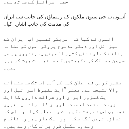
حصہ اسرائیل کے ساتھ ہے۔
اُنہوں نے جی سیون ملکوں کے رہنماؤں کی جانب سے ایران
کی مذمت کی جانب اشارہ کیا۔
انہوں نے کہا کہ امریکی ٹیمیں اب ایران کے
میزائل اور دیگر مذموم پروگراموں کو نشانہ
بنانے کے لیے نئی کثیر الجہتی پابندیوں پر جی
سیون ممالک کی حکومتوں کے ساتھ بات چیت کر رہی
ہیں۔
مشیر کربی نے اعلان کیا کہ ’’یہ اب تک سامنے آنے
والا نتیجہ ہے۔ یعنی ’’ایک مضبوط اسرائیل اور
ایک کمزور ایران اور شراکت داروں کا ایک
زیادہ متحد اتحاد۔ ایران کا ارادہ یہ نہیں
تھا جب اس نے ہفتے کی رات یہ حملہ کیا۔ وہ اس کا
اندازہ نہیں لگا سکا اور ایک بار پھر وہ ناکام
رہے وہ مکمل طور پر ناکام رہے ہیں۔