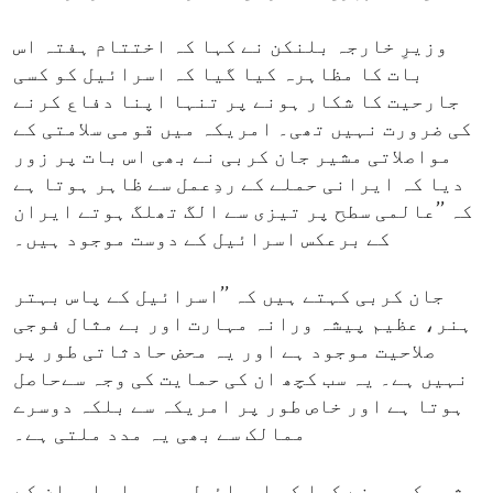
وزیرِ خارجہ بلنکن نے کہا کہ اختتام ہفتہ اس
بات کا مظاہرہ کیا گیا کہ اسرائیل کو کسی
جارحیت کا شکار ہونے پر تنہا اپنا دفاع کرنے
کی ضرورت نہیں تھی۔ امریکہ میں قومی سلامتی کے
مواصلاتی مشیر جان کربی نے بھی اس بات پر زور
دیا کہ ایرانی حملے کے ردِعمل سے ظاہر ہوتا ہے
کہ ’’عالمی سطح پر تیزی سے الگ تھلگ ہوتے ایران
کے برعکس اسرائیل کے دوست موجود ہیں۔
جان کربی کہتے ہیں کہ ’’اسرائیل کے پاس بہتر
ہنر، عظیم پیشہ ورانہ مہارت اور بے مثال فوجی
صلاحیت موجود ہے اور یہ محض حادثاتی طور پر
نہیں ہے۔ یہ سب کچھ ان کی حمایت کی وجہ سےحاصل
ہوتا ہے اور خاص طور پر امریکہ سے بلکہ دوسرے
ممالک سے بھی یہ مدد ملتی ہے۔
مشیر کربی نے کہا کہ اسرائیل پر حملہ ایران کے