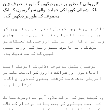
کارروائی کے طور پر نہیں دیکھیں گے اور نہ صرف چین
بلکہ شمالی کوریا کی حمایت والی سرگرمیوں کے ایک
مجموعے کے طور پر دیکھیں گے۔
نائب وزیر خارجہ کیمبل نے کہا کہ ہم نے چین کو
براہ راست بتا دیا ہے کہ اگر یہی سلسلہ جاری
رہا تو اس کا اثر امریکہ اور چین کے تعلقات پر
پڑے گا۔ ہم خاموش نہیں رہیں گے اوریہ نہیں
کہیں گے کہ سب ٹھیک ہے۔
ترجمان پٹیل نے توجہ دلائی کہ امریکہ اپنے
اتحادیوں اور شراکت داروں کو اس معاملے پر
امریکی خدشات سے گزشتہ ہفتوں کے دوران آگاہ
کرتا رہا ہے۔
وہ کہتے ہیں کہ اس کے علاوہ ’’ہم نے دوسرے ممالک
کے ایسے بینکوں کو ہدف بناتے ہوئے ان کے خلاف
ایک ایگزیکٹو آرڈر جاری کیا ہے جو روسی دفاعی