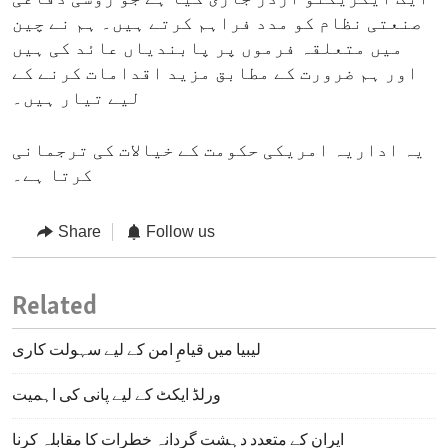
صنعتی نظام کو مدد فراہم کرتے ہیں۔ ہم نے چین
میں متعلقہ فرموں پر پابندیاں عائد کی ہیں
اور ہم ضرورت کے مطابق مزید اقدامات کرنے کے
لیے تیار ہیں۔
یہ اداریہ امریکی حکومت کے خیالات کی ترجمانی
کرتا ہے۔
Share
Follow us
Related
لیبیا میں قیامِ امن کے لیے سہولت کاری
ورلڈ ایکٹ کے لیے پانی کی اہمیت
ایران کے متعدد دہشت گردانہ خطرات کا مقابلہ کرنا