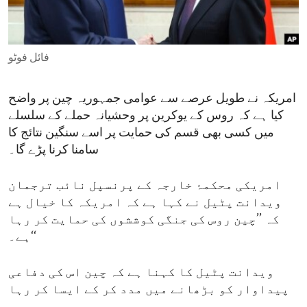
ENVIRONMENT AND HEALTH
IDEALS AND INSTITUTIONS
فائل فوٹو
امریکہ نے طویل عرصے سے عوامی جمہوریہ چین پر واضح
کیا ہے کہ روس کے یوکرین پر وحشیانہ حملے کے سلسلے
میں کسی بھی قسم کی حمایت پر اسے سنگین نتائج کا
سامنا کرنا پڑے گا۔
امریکی محکمۂ خارجہ کے پرنسپل نائب ترجمان
ویدانت پٹیل نے کہا ہے کہ امریکہ کا خیال ہے
کہ ’’چین روس کی جنگی کوششوں کی حمایت کر رہا
ہے۔‘‘
ویدانت پٹیل کا کہنا ہے کہ چین اس کی دفاعی
پیداوار کو بڑھانے میں مدد کر کے ایسا کر رہا