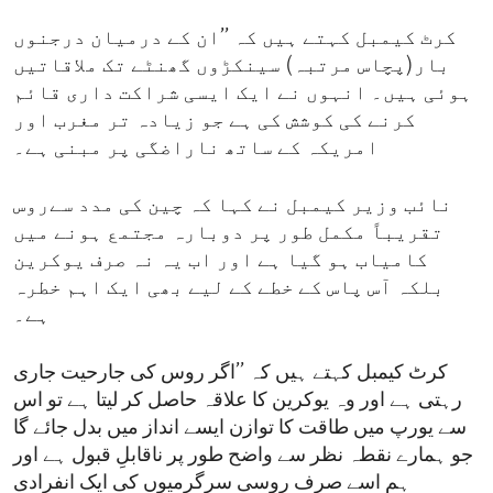
کرٹ کیمبل کہتے ہیں کہ ’’ان کے درمیان درجنوں
بار(پچاس مرتبہ) سینکڑوں گھنٹے تک ملاقاتیں
ہوئی ہیں۔ انہوں نے ایک ایسی شراکت داری قائم
کرنے کی کوشش کی ہے جو زیادہ تر مغرب اور
امریکہ کے ساتھ ناراضگی پر مبنی ہے۔
نائب وزیر کیمبل نے کہا کہ چین کی مدد سےروس
تقریباً مکمل طور پر دوبارہ مجتمع ہونے میں
کامیاب ہو گیا ہے اور اب یہ نہ صرف یوکرین
بلکہ آس پاس کے خطے کے لیے بھی ایک اہم خطرہ
ہے۔
کرٹ کیمبل کہتے ہیں کہ ’’اگر روس کی جارحیت جاری
رہتی ہے اور وہ یوکرین کا علاقہ حاصل کر لیتا ہے تو اس
سے یورپ میں طاقت کا توازن ایسے انداز میں بدل جائے گا
جو ہمارے نقطہ نظر سے واضح طور پر ناقابلِ قبول ہے اور
ہم اسے صرف روسی سرگرمیوں کی ایک انفرادی