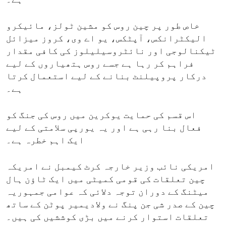
ہے۔
خاص طور پر چین روس کو مشین ٹولز، مائیکرو
الیکٹرانکس، آپٹکس، یو اے وی، کروز میزائل
ٹیکنالوجی اور نائٹروسیلیلوز کی کافی مقدار
فراہم کر رہا ہے جسے روس ہتھیاروں کے لیے
درکار پروپیلنٹ بنانے کے لیے استعمال کرتا
ہے۔
اس قسم کی حمایت یوکرین میں روس کی جنگ کو
فعال بنا رہی ہے اور یہ یورپی سلامتی کے لیے
ایک اہم خطرہ ہے۔
امریکی نائب وزیر خارجہ کرٹ کیمبل نے امریکہ
چین تعلقات کی قومی کمیٹی میں ایک ٹاؤن ہال
میٹنگ کے دوران توجہ دلائی کہ عوامی جمہوریہ
چین کے صدر شی جن پنگ نے ولادیمیر پوٹن کے ساتھ
تعلقات استوار کرنے میں بڑی کوششیں کی ہیں۔