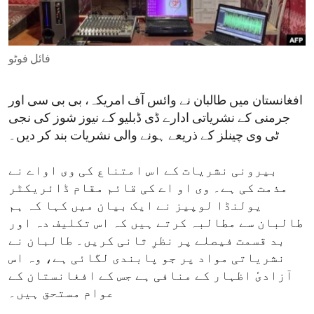
ENVIRONMENT AND HEALTH
IDEALS AND INSTITUTIONS
فائل فوٹو
افغانستان میں طالبان نے وائس آف امریکہ، بی بی سی اور
جرمنی کے نشریاتی ادارے ڈی ڈبلیو کے نیوز شوز کی نجی
ٹی وی چینلز کے ذریعے ہونے والی نشریات بند کر دیں۔
بیرونی نشریات کے اس امتناع کی وی اواے نے
مذمت کی ہے۔ وی او اے کی قائم مقام ڈائریکٹر
یولنڈا لوپیز نے ایک بیان میں کہا کہ ہم
طالبان سے مطالبہ کرتے ہیں کہ اس تکلیف دہ اور
بد قسمت فیصلے پر نظرِ ثانی کریں۔ طالبان نے
نشریاتی مواد پر جو پابندی لگائی ہے، وہ اس
آزادیٔ اظہار کے منافی ہے جس کے افغانستان کے
عوام مستحق ہیں۔