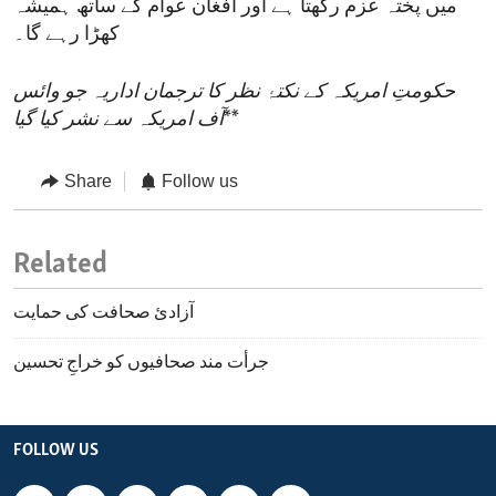
میں پختہ عزم رکھتا ہے اور افغان عوام کے ساتھ ہمیشہ
کھڑا رہے گا۔
حکومتِ امریکہ کے نکتۂ نظر کا ترجمان اداریہ جو وائس
**
آف امریکہ سے نشر کیا گیا
Share
Follow us
Related
آزادئ صحافت کی حمایت
جرأت مند صحافیوں کو خراجِ تحسین
FOLLOW US