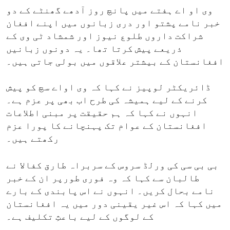
وی او اے ہفتے میں پانچ روز آدھے گھنٹے کے دو
خبر نامے پشتو اور دری زبانوں میں اپنے افغان
شراکت داروں طلوع نیوز اور شمشاد ٹی وی کے
ذریعے پیش کرتا تھا۔ یہ دونوں زبانیں
افغانستان کے بیشتر علاقوں میں بولی جاتی ہیں۔
ڈائریکٹر لوپیز نے کہا کہ وی اواے سچ کو پیش
کرنے کے لیے ہمیشہ کی طرح اب بھی پر عزم ہے۔
انہوں نے کہا کہ ہم حقیقت پر مبنی اطلاعات
افغانستان کے عوام تک پہنچانے کا پورا عزم
رکھتے ہیں۔
بی بی سی کی ورلڈ سروس کے سربراہ طارق کفالا نے
طالبان سے کہا کہ وہ فوری طورپر ان کے خبر
نامے بحال کریں۔ انہوں نے اس پابندی کے بارے
میں کہا کہ اس غیر یقینی دور میں یہ افغانستان
کے لوگوں کے لیے باعثِ تکلیف ہے۔