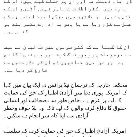
ڈرایا، دھمکایا اور ان پر حملے کیے ہیں، اس کے
بارے میں اکثر اطلاعات باہر نہیں آتیں، اس کے
نتیجے میں ان علاقوں میں میڈیا خود احتسابی کے
عمل سے گزر رہا ہے یا پھر یہ ادارے یکسر بند ہو
گئے ہیں۔
ان کا کہنا ہے کہ کئی صوبوں میں طالبان نے بہت
سے موضوعات پر رپورٹنگ کرنے پر پابندی لگا دی
ہے اور خواتین صحافیوں کو ان کی ملازمتوں سے
فارغ کر دیا ہے۔
محکمہ خارجہ کے ترجمان نیڈ پرائس نے ایک بیان میں کہا
کہ امریکہ پوری دنیا میں آزادیٔ اظہار کے حق کی حمایت
کے لیے پر عزم ہے، خاص طور سے صحافت اور انسانی
حقوق کا دفاع کرنے والوں کے لیے تاکہ وہ بلا خوف وخطر
آزادی سے اپنا کام سر انجام دے سکیں۔
امریکہ آزادیٔ اظہار کے حق کی حمایت کرنے کے سلسلے