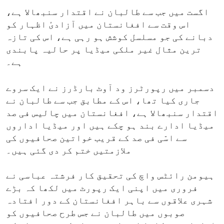
اگست میں جب سے طالبان نے اقتدار سنبھالا ہے،
اس وقت سے افغانستان میں آزادیٔ اظہار کو
دبانے کی جو مسلسل کوشش ہو رہی ہے، اس کی تازہ
ترین مثال غیر ملکی میڈیا پر حالیہ پابندی
ہے۔
دسمبر میں رپورٹرز ود آوٹ بارڈرز نے ایک سروے
جاری کیا تھا، اس کے مطابق جب سے طالبان نے
اقتدار سنبھالا ہے، افغانستان میں چالیس فی صد
میڈیا ادارے بند ہو چکے ہیں اور میڈیا اداروں
سے اسّی فی صد کے قریب خواتین صحافیوں کی
ملازمتیں ختم کر دی گئی ہیں۔
ہیومن رائٹس واچ کی تحقیق کار فرشتہ عباسی نے
فروری میں اپنی ایک رپورٹ میں لکھا کہ بڑے
شہری علاقوں سے باہر افغانستان کے دور افتادہ
صوبوں میں طالبان نے جس طرح صحافیوں کو