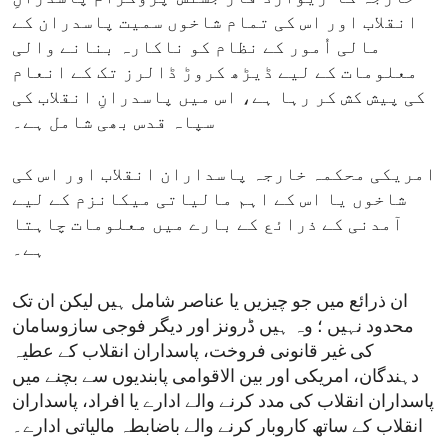
انقلاب اور اس کی تمام شاخوں سمیت پاسدران کے
مالی اُمور کے نظام کو ناکارہ بنانے والی
معلومات کے لیے ڈیڑھ کروڑ ڈالرز تک کے انعام
کی پیش کش کر رہا ہے، اس میں پاسدرانِ انقلاب کی
سپاہ قدس بھی شامل ہے۔
امریکی محکمہ خارجہ پاسداران انقلاب اور اس کی
شاخوں یا اس کے اہم مالیاتی میکانزم کے لیے
آمدنی کے ذرائع کے بارے میں معلومات چاہتا
ہے۔
ان ذرائع میں جو چیزیں یا عناصر شامل ہیں لیکن ان تک
محدود نہیں ؛ وہ ہیں ڈرونز اور دیگر فوجی سازوسامان
کی غیر قانونی فروخت، پاسداران انقلاب کے عطیہ
دہندگان، امریکی اور بین الاقوامی پابندیوں سے بچنے میں
پاسداران انقلاب کی مدد کرنے والے ادارے یا افراد، پاسداران
انقلاب کے ساتھ کاروبار کرنے والے باضابطہ مالیاتی ادارے۔