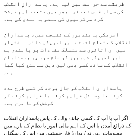
طریقے سے حراست میں لیا ہے۔ پاسدارانِ انقلاب
کی سپاہ قدس نے دنیا بھر میں متعدد اہم دہشت
گرد سرگرمیوں کی منصوبہ بندی کی ہے۔
امریکی پابندیوں کے نتیجے میں، پاسداران
انقلاب کے تمام اثاثے اور امریکی دائرہ اختیار
میں ان اثاثوں سے منسلک مفادات پر پابندی ہے
اور امریکی شہریوں کو عام طور پر پاسداران
انقلاب کے ساتھ کسی بھی لین دین سے منع کیا گیا
ہے۔
پاسداران انقلاب کو جان بوجھ کر کسی طرح مدد
کرنا یا وسائل فراہم کرنا یا فراہم کرنے کی
کوشش کرنا جرم ہے۔
اگر آپ یا آپ کے کسی جاننے والے کے پاس پاسداران انقلاب
کے ذرائع آمدن یا اس کے اہم مالی امور یا نظام کے بارے میں
معلومات ہیں تو 'ریوارڈ فار جسٹس سے اس کے سگنل،