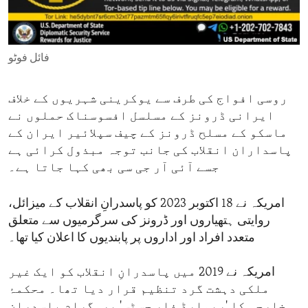
ENVIRONMENT AND HEALTH
IDEALS AND INSTITUTIONS
فائل فوٹو
روسی افواج کی طرف سے یوکرینی شہریوں کے خلاف
ایرانی ڈرونز کے مسلسل افسوسناک حملوں نے
ماسکو کے مسلح ڈرونز کے چیف سپلائیر ایران کے
پاسداران انقلاب کی جانب توجہ مبذول کرائی ہے
جسے آئی آر جی سی بھی کہا جاتا ہے۔
امریکہ نے 18 اکتوبر 2023 کو پاسدرانِ انقلاب کے میزائل،
روایتی ہتھیاروں اور ڈرونز کی سرگرمیوں سے متعلق
متعدد افراد اور اداروں پر پابندیوں کا اعلان کیا تھا۔
امریکہ نے 2019 میں پاسدرانِ انقلاب کو ایک غیر
ملکی دہشت گرد تنظیم قرار دیا تھا۔ محکمۂ
خارجہ کا 'ریوارڈ فار جسٹس' پروگرام پاسدرانِ