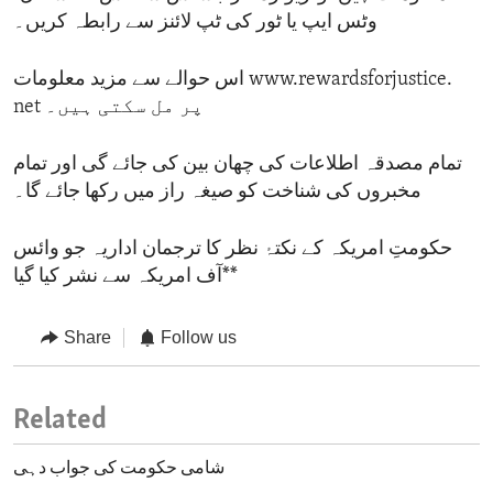
وٹس ایپ یا ٹور کی ٹپ لائنز سے رابطہ کریں۔
اس حوالے سے مزید معلومات www.rewardsforjustice.
net پر مل سکتی ہیں۔
تمام مصدقہ اطلاعات کی چھان بین کی جائے گی اور تمام
مخبروں کی شناخت کو صیغہ راز میں رکھا جائے گا۔
حکومتِ امریکہ کے نکتۂ نظر کا ترجمان اداریہ جو وائس
آف امریکہ سے نشر کیا گیا**
Share
Follow us
Related
شامی حکومت کی جواب دہی