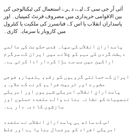
آئی آر جی سی کے لیے، دہرے استعمال کی ٹیکنالوجی کی
بین الاقوامی خریداری میں مصروف فرنٹ کمپنیاں۔ اور
پاسداران انقلاب یا اس کے فنانسرز کی ملکیت یا کنٹرول
میں کاروبار یا سرمایہ کاری۔
پاسداران انقلاب کی سپاہ قدس حکومت کی عالمی
دہشت گردی کی مہم کو چلانے میں ایران کے سرگرم
اراکین میں سب سے بڑا کردار ادا کرتی ہے۔
ایران کے حمائتی گروہوں کو رقم، ہتھیار، فوجی
مشورے اور تربیت فراہم کرنے کے علاوہ،
پاسدارانِ انقلاب امریکی شہریوں اور امریکی
تنصیبات کو نشانہ بنانے والے متعدد حملوں اور
سازشوں کا ذمہ دار ہے۔
اس کے ساتھ ہی پاسداران انقلاب نے متعدد
امریکی افراد کو یرغمال بنایا ہے اور غلط