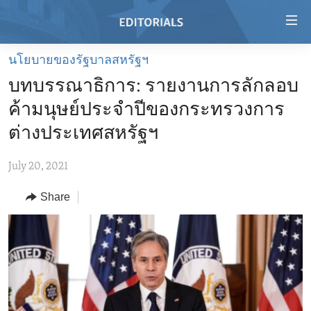
Accessibility
links
Skip
นโยบายของรัฐบาลสหรัฐฯ
to
HOME
บทบรรณาธิการ: รายงานการลักลอบ
main
VIDEO
content
ค้ามนุษย์ประจำปีของกระทรวงการ
RADIO
Skip
ต่างประเทศสหรัฐฯ
to
REGIONS
main
July 20, 2021
TOPICS
AFRICA
Navigation
Skip
Share
ARCHIVE
AMERICAS
HUMAN RIGHTS
to
ABOUT US
ASIA
SECURITY AND DEFENSE
Search
EUROPE
AID AND DEVELOPMENT
FOLLOW US
MIDDLE EAST
DEMOCRACY AND GOVERNANCE
ECONOMY AND TRADE