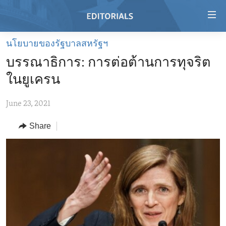
Accessibility
links
Skip
นโยบายของรัฐบาลสหรัฐฯ
to
HOME
บรรณาธิการ: การต่อต้านการทุจริต
main
VIDEO
content
ในยูเครน
RADIO
Skip
to
June 23, 2021
REGIONS
main
Share
TOPICS
AFRICA
Navigation
Skip
ARCHIVE
AMERICAS
HUMAN RIGHTS
to
ABOUT US
ASIA
SECURITY AND DEFENSE
Search
EUROPE
AID AND DEVELOPMENT
FOLLOW US
MIDDLE EAST
DEMOCRACY AND GOVERNANCE
ECONOMY AND TRADE