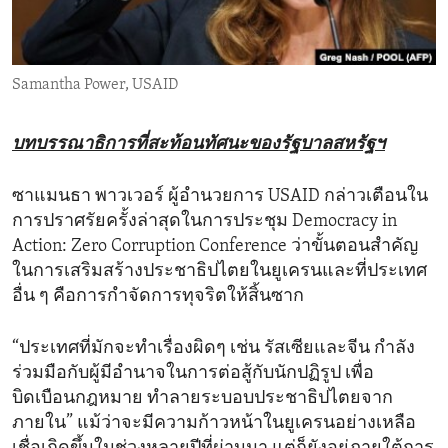
ENVIRONMENT AND HEALTH
IDEALS AND INSTITUTIONS
Samantha Power, USAID
บทบรรณาธิการที่สะท้อนทัศนะของรัฐบาลสหรัฐฯ
ซาแมนธา พาวเวอร์ ผู้อำนวยการ USAID กล่าวเตือนใน
การปราศรัยครั้งล่าสุดในการประชุม Democracy in
Action: Zero Corruption Conference ว่าขั้นตอนสำคัญ
ในการเสริมสร้างประชาธิปไตยในยูเครนและที่ประเทศ
อื่น ๆ คือการกำจัดการทุจริตให้สิ้นซาก
“ประเทศที่มักจะทำเรื่องผิดๆ เช่น รัสเซียและจีน กำลัง
ร่วมมือกับผู้มีอำนาจในการต่อสู้กับนักปฏิรูป เพื่อ
บิดเบือนกฎหมาย ทำลายระบอบประชาธิปไตยจาก
ภายใน” แม้ว่าจะมีความก้าวหน้าในยูเครนอย่างเหลือ