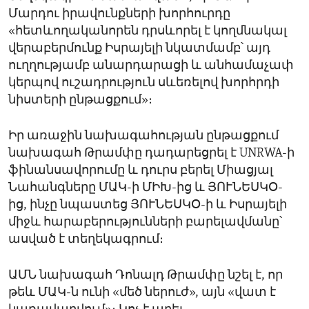
Մարդու իրավունքների խորհուրդը
«հետևողականորեն դրսևորել է կողմնակալ
վերաբերմունք Իսրայելի նկատմամբ՝ այդ
ուղղությամբ անարդարացի և անհամաչափ
կերպով ուշադրություն սևեռելով խորհրդի
նիստերի ընթացքում»։
Իր առաջին նախագահության ընթացքում
նախագահ Թրամփը դադարեցրել է UNRWA-ի
ֆինանսավորումը և դուրս բերել Միացյալ
Նահանգները ՄԱԿ-ի ՄԻԽ-ից և ՅՈՒՆԵՍԿՕ-
ից, ինչը նպաստեց ՅՈՒՆԵՍԿՕ-ի և Իսրայելի
միջև հարաբերությունների բարելավմանը՝
ասված է տեղեկագրում։
ԱՄՆ նախագահ Դոնալդ Թրամփը նշել է, որ
թեև ՄԱԿ-ն ունի «մեծ ներուժ», այն «վատ է