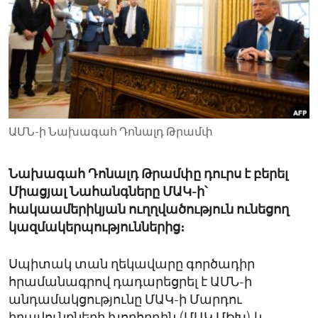
ENVIRONMENT AND HEALTH
IDEALS AND INSTITUTIONS
ԱՄՆ-ի Նախագահ Դոնալդ Թրամփ
Նախագահ Դոնալդ Թրամփը դուրս է բերել
Միացյալ Նահանգները ՄԱԿ-ի՝
հակաամերիկյան ուղղվածություն ունեցող
կազմակերպություններից։
Սպիտակ տան ղեկավարը գործադիր
հրամանագրով դադարեցրել է ԱՄՆ-ի
անդամակցությունը ՄԱԿ-ի Մարդու