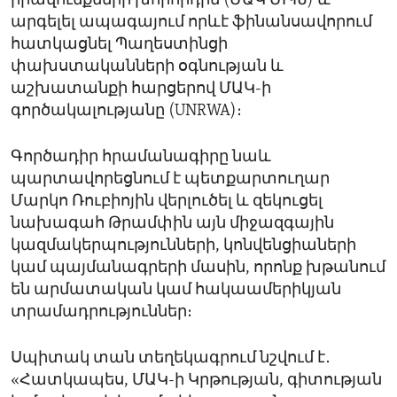
իրավունքների խորհրդին (ՄԱԿ ՄԻԽ) և
արգելել ապագայում որևէ ֆինանսավորում
հատկացնել Պաղեստինցի
փախստականների օգնության և
աշխատանքի հարցերով ՄԱԿ-ի
գործակալությանը (UNRWA)։
Գործադիր հրամանագիրը նաև
պարտավորեցնում է պետքարտուղար
Մարկո Ռուբիոյին վերլուծել և զեկուցել
նախագահ Թրամփին այն միջազգային
կազմակերպությունների, կոնվենցիաների
կամ պայմանագրերի մասին, որոնք խթանում
են արմատական կամ հակաամերիկյան
տրամադրություններ։
Սպիտակ տան տեղեկագրում նշվում է․
«Հատկապես, ՄԱԿ-ի Կրթության, գիտության