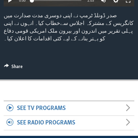
0:00
2:03
ENVIRONMENT AND HEALTH
240p
صدر ڈونلڈ ٹرمپ نے اپنی دوسری مدت صدارت میں
IDEALS AND INSTITUTIONS
360p
کانگریس کے مشترکہ اجلاس سےخطاب کیا۔ انہوں نے اپنی
پہلی تقریر میں اندرون اور بیرون ملک امریکی قومی دفاع
480p
Auto
240p
360p
480p
کو بہتر بنانے کے لیے کئی اقدامات کا اعلان کیا۔
720p
720p
1080p
1080p
Share
SEE TV PROGRAMS
SEE RADIO PROGRAMS